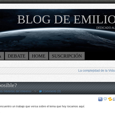
BLOG DE EMILIO
DEDICADO AL
A
DEBATE
HOME
SUSCRIPCIÓN
La complejidad de la Vida
posible?
os misterios del Universo
~
Comments (0)
encuentro un trabajo que versa sobre el tema que hoy tocamos aquí.
?