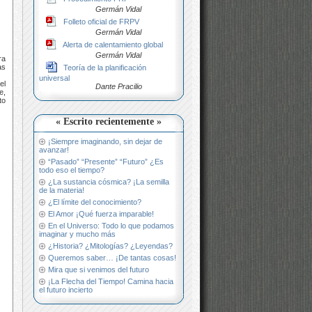
Germán Vidal
Folleto oficial de FRPV
Germán Vidal
Alerta de calentamiento global
Germán Vidal
ra
as
Teoría de la planificación
universal
el
Dante Pracilio
e,
to
« Escrito recientemente »
¡Siempre imaginando, sin dejar de
avanzar!
“Pasado” “Presente” “Futuro” ¿Es
todo eso el tiempo?
¿La sustancia cósmica? ¡La semilla
de la materia!
¿El límite del conocimiento?
El Amor ¡Qué fuerza imparable!
En el Universo: Todo lo que podamos
imaginar y mucho más
¿Historia? ¿Mitologías? ¿Leyendas?
Queremos saber… ¡De tantas cosas!
Mira que si venimos del futuro
¡La Flecha del Tiempo! Camina hacia
el futuro incierto