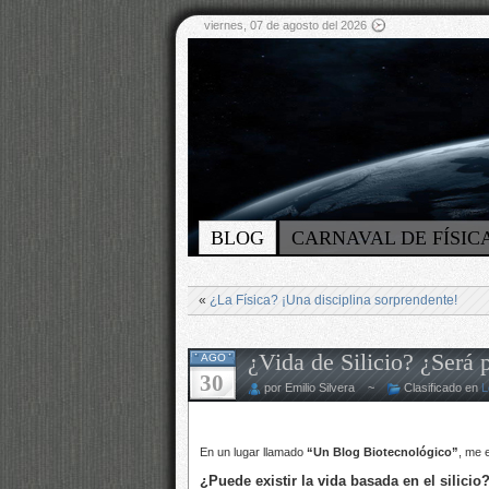
viernes, 07 de agosto del 2026
BLOG
CARNAVAL DE FÍSIC
«
¿La Física? ¡Una disciplina sorprendente!
¿Vida de Silicio? ¿Será 
AGO
30
por Emilio Silvera ~
Clasificado en
L
En un lugar llamado
“Un Blog Biotecnológico”
, me 
¿Puede existir la vida basada en el silicio