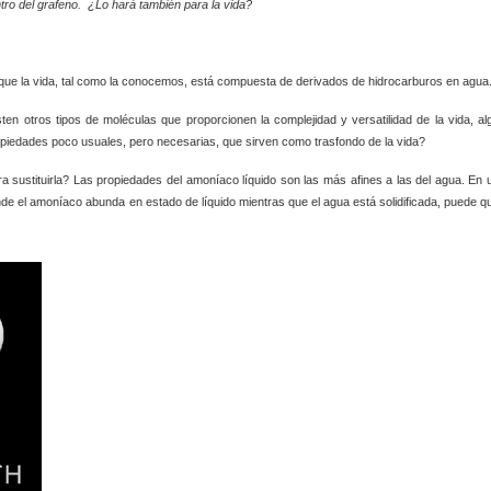
tro del grafeno. ¿Lo hará también para la vida?
que la vida, tal como la conocemos, está compuesta de derivados de hidrocarburos en agua
n otros tipos de moléculas que proporcionen la complejidad y versatilidad de la vida, al
ropiedades poco usuales, pero necesarias, que sirven como trasfondo de la vida?
a sustituirla? Las propiedades del amoníaco líquido son las más afines a las del agua. En 
donde el amoníaco abunda en estado de líquido mientras que el agua está solidificada, puede q