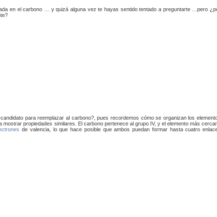
da en el carbono … y quizá alguna vez te hayas sentido tentado a preguntarte …pero ¿p
nte?
n candidato para reemplazar al carbono?, pues recordemos cómo se organizan los element
a mostrar propiedades similares. El carbono pertenece al grupo IV, y el elemento más cerca
ectrones
de valencia, lo que hace posible que ambos puedan formar hasta cuatro enlac