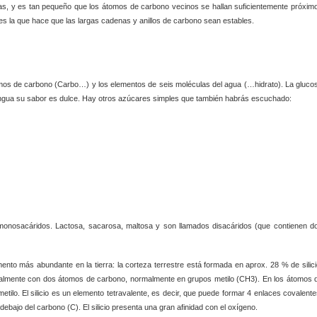
tas, y es tan pequeño que los átomos de carbono vecinos se hallan suficientemente próxim
 es la que hace que las largas cadenas y anillos de carbono sean estables.
os de carbono (Carbo…) y los elementos de seis moléculas del agua (…hidrato). La gluco
lengua su sabor es dulce. Hay otros azúcares simples que también habrás escuchado:
monosacáridos. Lactosa, sacarosa, maltosa y son llamados disacáridos (que contienen d
ento más abundante en la tierra: la corteza terrestre está formada en aprox. 28 % de silici
onalmente con dos átomos de carbono, normalmente en grupos metilo (CH3). En los átomos 
etilo. El silicio es un elemento tetravalente, es decir, que puede formar 4 enlaces covalente
 debajo del carbono (C). El silicio presenta una gran afinidad con el oxígeno.