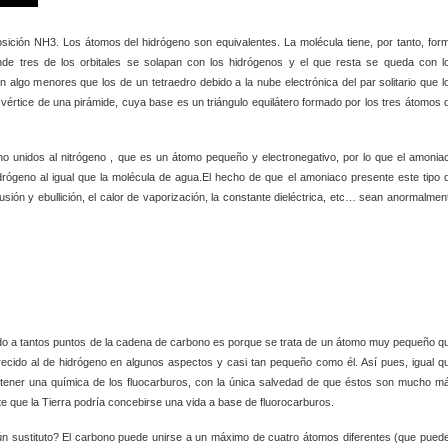
sición NH3. Los átomos del hidrógeno son equivalentes. La molécula tiene, por tanto, for
onde tres de los orbitales se solapan con los hidrógenos y el que resta se queda con l
algo menores que los de un tetraedro debido a la nube electrónica del par solitario que l
 vértice de una pirámide, cuya base es un triángulo equilátero formado por los tres átomos 
 unidos al nitrógeno , que es un átomo pequeño y electronegativo, por lo que el amonia
drógeno al igual que la molécula de agua.El hecho de que el amoniaco presente este tipo 
ión y ebullición, el calor de vaporización, la constante dieléctrica, etc… sean anormalmen
unido a tantos puntos de la cadena de carbono es porque se trata de un átomo muy pequeño q
arecido al de hidrógeno en algunos aspectos y casi tan pequeño como él. Así pues, igual q
tener una química de los fluocarburos, con la única salvedad de que éstos son mucho m
te que la Tierra podría concebirse una vida a base de fluorocarburos.
n sustituto? El carbono puede unirse a un máximo de cuatro átomos diferentes (que pued