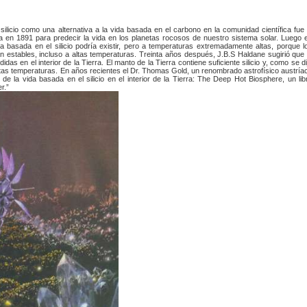
silicio como una alternativa a la vida basada en el carbono en la comunidad científica fue 
ría en 1891 para predecir la vida en los planetas rocosos de nuestro sistema solar. Luego 
asada en el silicio podría existir, pero a temperaturas extremadamente altas, porque l
estables, incluso a altas temperaturas. Treinta años después, J.B.S Haldane sugirió que 
didas en el interior de la Tierra. El manto de la Tierra contiene suficiente silicio y, como se di
ltas temperaturas. En años recientes el Dr. Thomas Gold, un renombrado astrofísico austría
ad de la vida basada en el silicio en el interior de la Tierra: The Deep Hot Biosphere, un lib
r.”