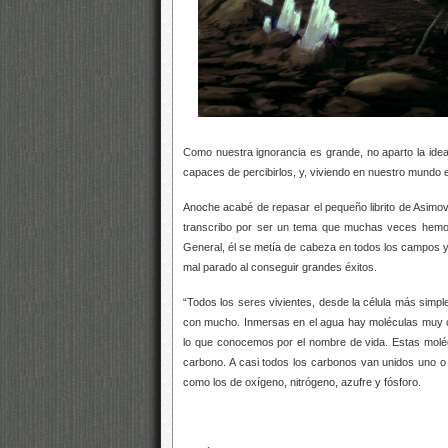
Como nuestra ignorancia es grande, no aparto la idea
capaces de percibirlos, y, viviendo en nuestro mundo e
Anoche acabé de repasar el pequeño librito de Asimov
transcribo por ser un tema que muchas veces hemos
General, él se metía de cabeza en todos los campos y, p
mal parado al conseguir grandes éxitos.
“Todos los seres vivientes, desde la célula más sim
con mucho. Inmersas en el agua hay moléculas muy co
lo que conocemos por el nombre de vida. Estas molé
carbono. A casi todos los carbonos van unidos uno 
como los de oxígeno, nitrógeno, azufre y fósforo.