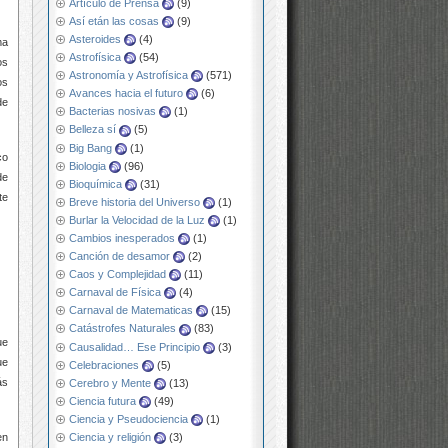
Artículo de Prensa
(9)
Así etán las cosas
(9)
Asteroides
(4)
ma
Astrofísica
(54)
os
Astronomía y Astrofísica
(571)
os
Avances hacia el futuro
(6)
de
Bacterias nosivas
(1)
Belleza sí
(5)
Big Bang
(1)
co
Biologia
(96)
de
Bioquímica
(31)
te
Breve historia del Universo
(1)
Burlar la Velocidad de la Luz
(1)
Cambios inesperados
(1)
Canción de desamor
(2)
Caos y Complejidad
(11)
Carnaval de Física
(4)
Carnaval de Matematicas
(15)
Catástrofes Naturales
(83)
ue
Causalidad… Ese Principio
(3)
ue
Celebraciones
(5)
ás
Cerebro y Mente
(13)
Ciencia futura
(49)
Ciencia y Pseudociencia
(1)
en
Ciencia y religión
(3)