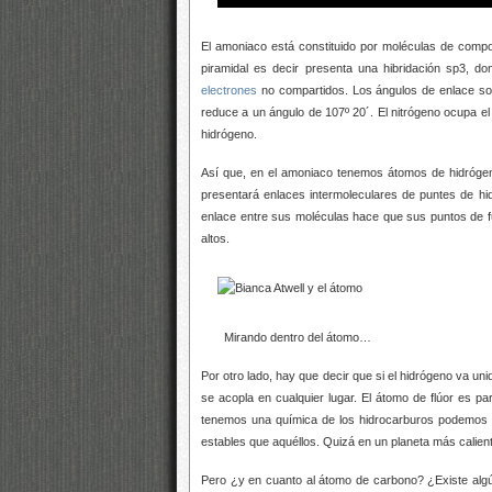
El amoniaco está constituido por moléculas de compo
piramidal es decir presenta una hibridación sp3, d
electrones
no compartidos. Los ángulos de enlace son 
reduce a un ángulo de 107º 20´. El nitrógeno ocupa el
hidrógeno.
Así que, en el amoniaco tenemos átomos de hidrógeno
presentará enlaces intermoleculares de puntes de hi
enlace entre sus moléculas hace que sus puntos de fus
altos.
Mirando dentro del átomo…
Por otro lado, hay que decir que si el hidrógeno va 
se acopla en cualquier lugar. El átomo de flúor es p
tenemos una química de los hidrocarburos podemos 
estables que aquéllos. Quizá en un planeta más calien
Pero ¿y en cuanto al átomo de carbono? ¿Existe algú