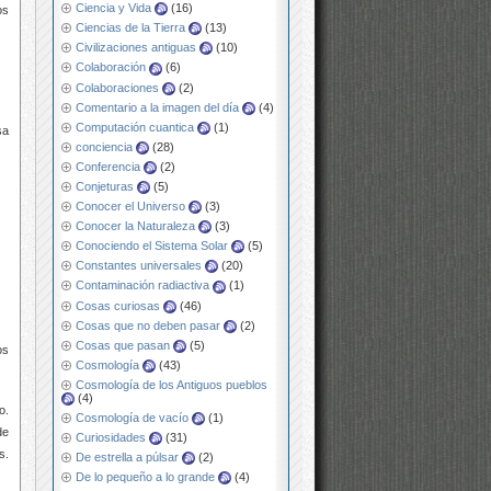
Ciencia y Vida
(16)
os
Ciencias de la Tierra
(13)
Civilizaciones antiguas
(10)
Colaboración
(6)
Colaboraciones
(2)
Comentario a la imagen del día
(4)
Computación cuantica
(1)
sa
conciencia
(28)
Conferencia
(2)
Conjeturas
(5)
Conocer el Universo
(3)
Conocer la Naturaleza
(3)
Conociendo el Sistema Solar
(5)
Constantes universales
(20)
Contaminación radiactiva
(1)
Cosas curiosas
(46)
Cosas que no deben pasar
(2)
Cosas que pasan
(5)
os
Cosmología
(43)
Cosmología de los Antiguos pueblos
(4)
o.
Cosmología de vacío
(1)
de
Curiosidades
(31)
s.
De estrella a púlsar
(2)
De lo pequeño a lo grande
(4)