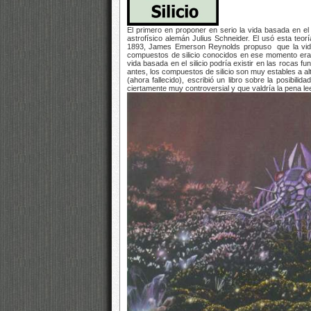
El primero en proponer en serio la vida basada en el 
astrofísico alemán Julius Schneider. El usó esta teo
1893, James Emerson Reynolds propuso que la vida b
compuestos de silicio conocidos en ese momento eran 
vida basada en el silicio podría existir en las rocas fun
antes, los compuestos de silicio son muy estables a a
(ahora fallecido), escribió un libro sobre la posibilid
ciertamente muy controversial y que valdría la pena lee