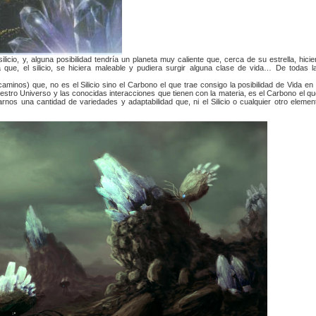
cio, y, alguna posibilidad tendría un planeta muy caliente que, cerca de su estrella, hicie
 que, el silicio, se hiciera maleable y pudiera surgir alguna clase de vida… De todas l
minos) que, no es el Silicio sino el Carbono el que trae consigo la posibilidad de Vida en 
stro Universo y las conocidas interacciones que tienen con la materia, es el Carbono el qu
nos una cantidad de variedades y adaptabilidad que, ni el Silicio o cualquier otro elemen