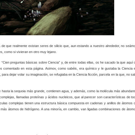
 de que realmente existan seres de silicio que, aun estando a nuestro alrededor, no seám
s, como si vivieran en otro muy lejano.
 “Cien preguntas básicas sobre Ciencia” y, de entre todas ellas, os he sacado la que aquí 
 comentado en esta página. Asimov, como sabéis, era químico y le gustaba la Ciencia 
ara dejar volar su imaginación, se refugiaba en la Ciencia ficción, parcela en la que, no sal
ple hasta la sequoia más grande, contienen agua, y además, como la molécula más abundant
mplejas, llamadas proteínas y ácidos nucleicos, que al parecer son características de to
culas complejas tienen una estructura básica compuesta en cadenas y anillos de átomos 
o más átomos de hidrógeno. A una minoría, en cambio, van ligadas combinaciones de átom