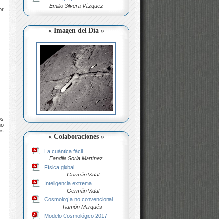
Emilio Silvera Vázquez
or
« Imagen del Día »
os
no
es
« Colaboraciones »
La cuántica fácil
Fandila Soria Martínez
Física global
Germán Vidal
Inteligencia extrema
Germán Vidal
Cosmología no convencional
Ramón Marqués
Modelo Cosmológico 2017