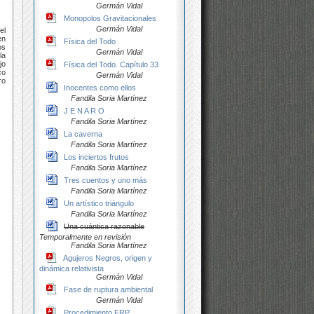
Germán Vidal
Monopolos Gravitacionales
Germán Vidal
el
en
Física del Todo
os
Germán Vidal
la
jo
Física del Todo. Capítulo 33
co
Germán Vidal
ro
Inocentes como ellos
Fandila Soria Martínez
J E N A R O
Fandila Soria Martínez
La caverna
Fandila Soria Martínez
Los inciertos frutos
Fandila Soria Martínez
Tres cuentos y uno más
Fandila Soria Martínez
Un artístico triángulo
Fandila Soria Martínez
Una cuántica razonable
Temporalmente en revisión
Fandila Soria Martínez
Agujeros Negros, origen y
dinámica relativista
Germán Vidal
Fase de ruptura ambiental
Germán Vidal
Procedimiento FRP