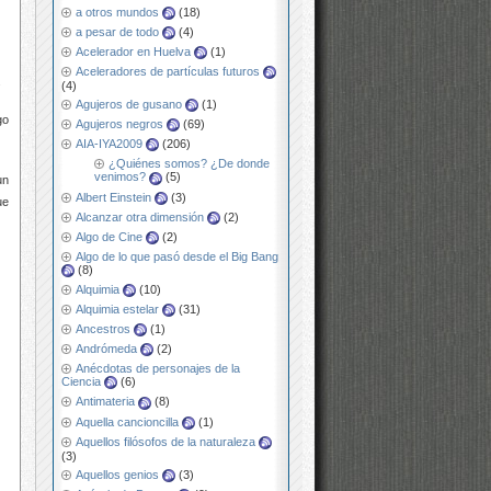
a otros mundos
(18)
a pesar de todo
(4)
Acelerador en Huelva
(1)
Aceleradores de partículas futuros
.
(4)
Agujeros de gusano
(1)
go
Agujeros negros
(69)
AIA-IYA2009
(206)
¿Quiénes somos? ¿De donde
venimos?
(5)
un
Albert Einstein
(3)
ue
Alcanzar otra dimensión
(2)
Algo de Cine
(2)
Algo de lo que pasó desde el Big Bang
(8)
Alquimia
(10)
Alquimia estelar
(31)
Ancestros
(1)
Andrómeda
(2)
Anécdotas de personajes de la
Ciencia
(6)
Antimateria
(8)
Aquella cancioncilla
(1)
Aquellos filósofos de la naturaleza
(3)
Aquellos genios
(3)