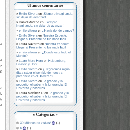
Últimos comentarios
Emilio Silvera
en
¡Siempre imaginando,
sin dejar de avanzar!
Daniel Moreno
en
¡Siempre
imaginando, sin dejar de avanzar!
emilio silvera
en
¿Hacia donde vamos?
Emilio Silvera
en
Nuestra Especie:
Llegar al Presente no fue nada fácil
Laura Navarro
en
Nuestra Especie:
os
Llegar al Presente no fue nada fácil
emilio silvera
en
¿Dónde está todo el
Mundo?
os
Learn More Here
en
Heisemberg,
Einstein y Bohr
en
Emilio Silvera
en
¿Llegaremos algún
ió
día a saber el sentido de nuestra
presencia en el Universo?
Emilio Silvera
en
Lo grande y lo
pequeño, el saber y la ignorancia, El
e,
Universo y nosotros
Laura Martínez R
en
Lo grande y lo
do
pequeño, el saber y la ignorancia, El
de
Universo y nosotros
os
« Categorías »
30 Millones de visitas!
(1)
a
(1)