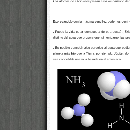
Los átomos de silicio reemplazan a los de carbono den
Expresándolo con la máxima sencillez podemos decir 
¿Puede la vida estar compuesta de otra cosa? ¿Existe
distinto del agua que proporcione, sin embargo, las p
¿Es posible concebir algo parecido al agua que pudier
planeta más frío que la Tierra, por ejemplo, Júpiter, 
sea concebible una vida basada en el amoníaco.