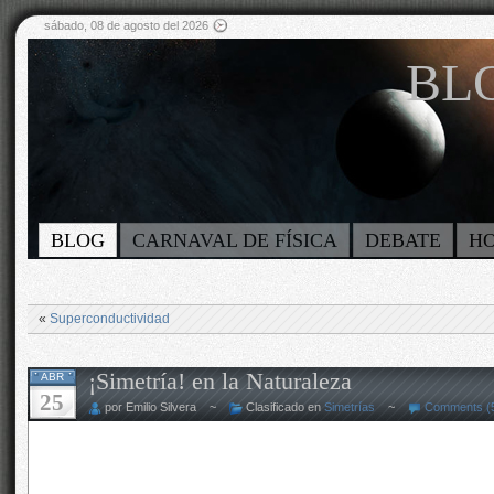
sábado, 08 de agosto del 2026
BLO
BLOG
CARNAVAL DE FÍSICA
DEBATE
H
«
Superconductividad
¡Simetría! en la Naturaleza
ABR
25
por Emilio Silvera ~
Clasificado en
Simetrías
~
Comments (