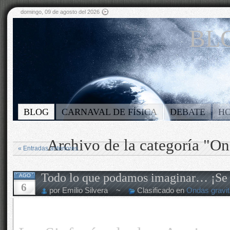
domingo, 09 de agosto del 2026
BLO
BLOG
CARNAVAL DE FÍSICA
DEBATE
H
Archivo de la categoría "On
« Entradas anteriores
Todo lo que podamos imaginar… ¡Se 
AGO
6
por Emilio Silvera ~
Clasificado en
Ondas gravit