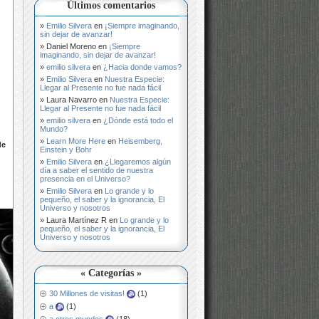
Últimos comentarios
Emilio Silvera
en
¡Siempre imaginando,
sin dejar de avanzar!
Daniel Moreno
en
¡Siempre
imaginando, sin dejar de avanzar!
emilio silvera
en
¿Hacia donde vamos?
Emilio Silvera
en
Nuestra Especie:
Llegar al Presente no fue nada fácil
Laura Navarro
en
Nuestra Especie:
Llegar al Presente no fue nada fácil
emilio silvera
en
¿Dónde está todo el
Mundo?
Learn More Here
en
Heisemberg,
de
Einstein y Bohr
Emilio Silvera
en
¿Llegaremos algún
día a saber el sentido de nuestra
presencia en el Universo?
Emilio Silvera
en
Lo grande y lo
pequeño, el saber y la ignorancia, El
Universo y nosotros
Laura Martínez R
en
Lo grande y lo
pequeño, el saber y la ignorancia, El
Universo y nosotros
« Categorías »
30 Millones de visitas!
(1)
a
(1)