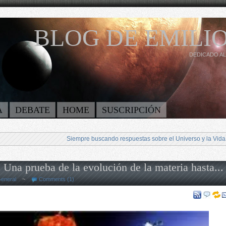
BLOG DE EMILIO
DEDICADO AL
A
DEBATE
HOME
SUSCRIPCIÓN
Siempre buscando respuestas sobre el Universo y la Vida
 Una prueba de la evolución de la materia hasta...
eneral
~
Comments (1)