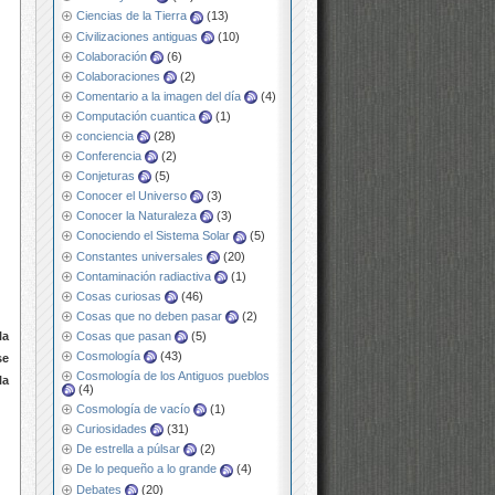
Ciencias de la Tierra
(13)
Civilizaciones antiguas
(10)
Colaboración
(6)
Colaboraciones
(2)
Comentario a la imagen del día
(4)
Computación cuantica
(1)
conciencia
(28)
Conferencia
(2)
Conjeturas
(5)
Conocer el Universo
(3)
Conocer la Naturaleza
(3)
Conociendo el Sistema Solar
(5)
Constantes universales
(20)
Contaminación radiactiva
(1)
Cosas curiosas
(46)
Cosas que no deben pasar
(2)
Cosas que pasan
(5)
la
Cosmología
(43)
se
Cosmología de los Antiguos pueblos
la
(4)
Cosmología de vacío
(1)
Curiosidades
(31)
De estrella a púlsar
(2)
De lo pequeño a lo grande
(4)
Debates
(20)