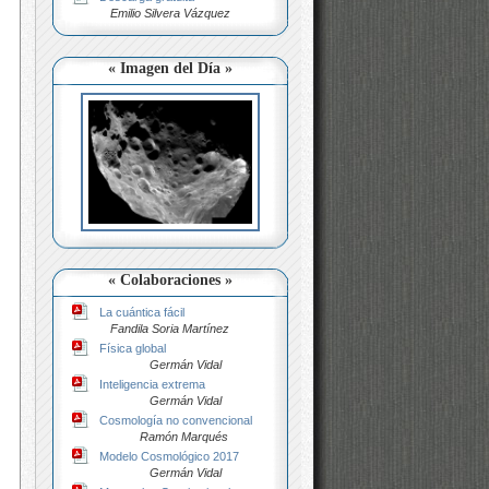
Emilio Silvera Vázquez
« Imagen del Día »
« Colaboraciones »
La cuántica fácil
Fandila Soria Martínez
Física global
Germán Vidal
Inteligencia extrema
Germán Vidal
Cosmología no convencional
Ramón Marqués
Modelo Cosmológico 2017
Germán Vidal