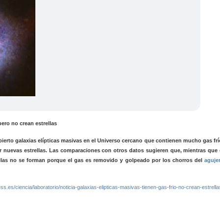
ero no crean estrellas
erto galaxias elípticas masivas en el Universo cercano que contienen mucho gas frí
r nuevas estrellas. Las comparaciones con otros datos sugieren que, mientras que 
trellas no se forman porque el gas es removido y golpeado por los chorros del
aguje
s.es/ciencia/laboratorio/noticia-galaxias-elipticas-masivas-tienen-gas-frio-no-crean-estrella