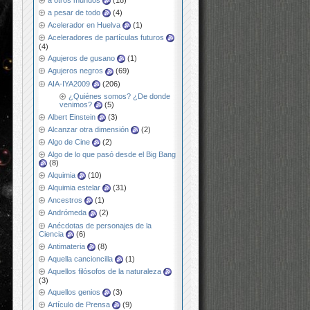
a otros mundos
(18)
a pesar de todo
(4)
Acelerador en Huelva
(1)
Aceleradores de partículas futuros
(4)
Agujeros de gusano
(1)
Agujeros negros
(69)
AIA-IYA2009
(206)
¿Quiénes somos? ¿De donde
venimos?
(5)
Albert Einstein
(3)
Alcanzar otra dimensión
(2)
Algo de Cine
(2)
Algo de lo que pasó desde el Big Bang
(8)
Alquimia
(10)
Alquimia estelar
(31)
Ancestros
(1)
Andrómeda
(2)
Anécdotas de personajes de la
Ciencia
(6)
Antimateria
(8)
Aquella cancioncilla
(1)
Aquellos filósofos de la naturaleza
(3)
Aquellos genios
(3)
Artículo de Prensa
(9)