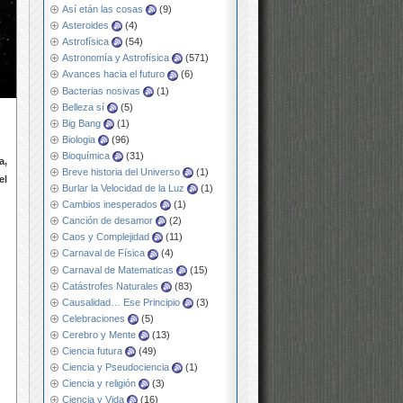
Así etán las cosas
(9)
Asteroides
(4)
Astrofísica
(54)
Astronomía y Astrofísica
(571)
Avances hacia el futuro
(6)
Bacterias nosivas
(1)
Belleza sí
(5)
Big Bang
(1)
Biologia
(96)
Bioquímica
(31)
a,
Breve historia del Universo
(1)
el
Burlar la Velocidad de la Luz
(1)
Cambios inesperados
(1)
Canción de desamor
(2)
Caos y Complejidad
(11)
Carnaval de Física
(4)
Carnaval de Matematicas
(15)
Catástrofes Naturales
(83)
Causalidad… Ese Principio
(3)
Celebraciones
(5)
Cerebro y Mente
(13)
Ciencia futura
(49)
Ciencia y Pseudociencia
(1)
Ciencia y religión
(3)
Ciencia y Vida
(16)