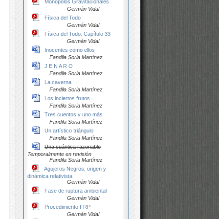
Monopolos Gravitacionales
Germán Vidal
Física del Todo
Germán Vidal
Física del Todo. Capítulo 33
Germán Vidal
Inocentes como ellos
Fandila Soria Martínez
J E N A R O
Fandila Soria Martínez
La caverna
Fandila Soria Martínez
Los inciertos frutos
Fandila Soria Martínez
Tres cuentos y uno más
Fandila Soria Martínez
Un artístico triángulo
Fandila Soria Martínez
Una cuántica razonable
Temporalmente en revisión
Fandila Soria Martínez
Agujeros Negros, origen y
dinámica relativista
Germán Vidal
Fase de ruptura ambiental
Germán Vidal
Procedimiento FRP
Germán Vidal