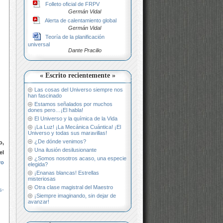
Folleto oficial de FRPV
Germán Vidal
Alerta de calentamiento global
Germán Vidal
Teoría de la planificación
universal
Dante Pracilio
« Escrito recientemente »
Las cosas del Universo siempre nos
han fascinado
Estamos señalados por muchos
dones pero…¡El habla!
El Universo y la química de la Vida
¡La Luz! ¡La Mecánica Cuántica! ¡El
Universo y todas sus maravillas!
¿De dónde venimos?
o,
Una ilusión desilusionante
el
¿Somos nosotros acaso, una especie
ro
elegida?
¡Enanas blancas! Estrellas
misteriosas
Otra clase magistral del Maestro
s-
¡Siempre imaginando, sin dejar de
avanzar!