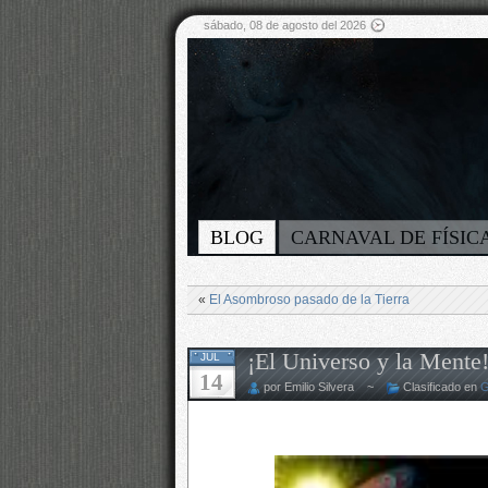
sábado, 08 de agosto del 2026
BLOG
CARNAVAL DE FÍSIC
«
El Asombroso pasado de la Tierra
¡El Universo y la Mente!
JUL
14
por Emilio Silvera ~
Clasificado en
G