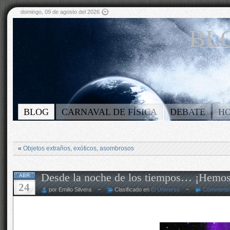
domingo, 09 de agosto del 2026
BLO
BLOG
CARNAVAL DE FÍSICA
DEBATE
H
«
Objetos extraños, exóticos, asombrosos
Desde la noche de los tiempos… ¡Hemos t
ABR
24
por Emilio Silvera ~
Clasificado en
El Universo
~
Comments 