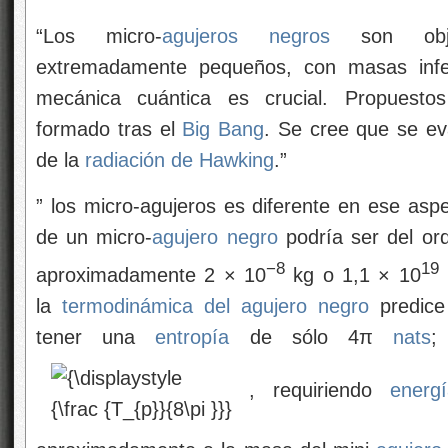
“Los micro-
agujeros negros
son objet
extremadamente pequeños, con masas infer
mecánica cuántica es crucial. Propuestos
formado tras el
Big Bang
. Se cree que se ev
de la
radiación de Hawking
.”
” los micro-agujeros es diferente en ese as
de un micro-
agujero negro
podría ser del or
−8
19
aproximadamente 2 × 10
kg o 1,1 × 10
la
termodinámica del
agujero negro
predice
tener una
entropía
de sólo 4π
nats
;
, requiriendo
energ