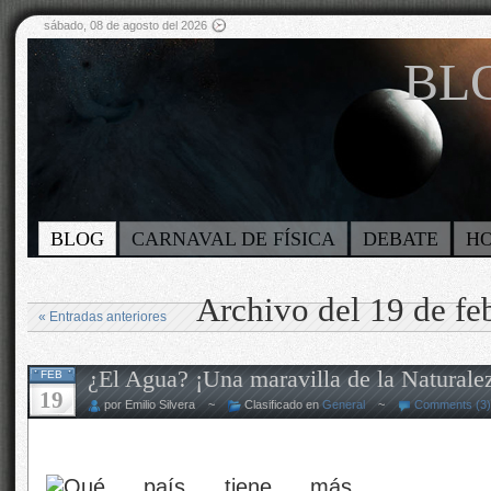
sábado, 08 de agosto del 2026
BLO
BLOG
CARNAVAL DE FÍSICA
DEBATE
H
Archivo del 19 de fe
« Entradas anteriores
¿El Agua? ¡Una maravilla de la Naturale
FEB
19
por Emilio Silvera ~
Clasificado en
General
~
Comments (3)