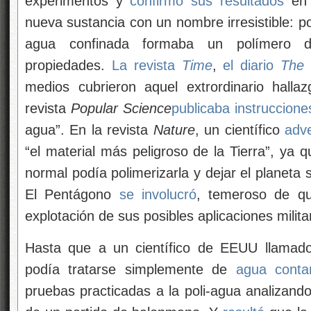
experimentos y
confirmó sus resultados
en 
nueva sustancia con un nombre irresistible: po
agua confinada formaba un polímero d
propiedades.
La revista
Time
,
el diario
The 
medios cubrieron aquel extrordinario hall
revista
Popular Science
publicaba instruccione
agua”. En la revista
Nature
, un científico
adve
“el material más peligroso de la Tierra”, ya 
normal podía polimerizarla y dejar el planeta
El Pentágono
se involucró
, temeroso de qu
explotación de sus posibles aplicaciones milita
Hasta que a un científico de EEUU llamad
podía tratarse simplemente de
agua conta
pruebas practicadas a la poli-agua analizand