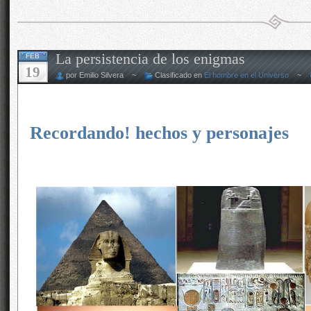
La persistencia de los enigmas
FEB
19
por Emilio Silvera ~
Clasificado en
El hombre en el Universo
~
Recordando! hechos y personajes