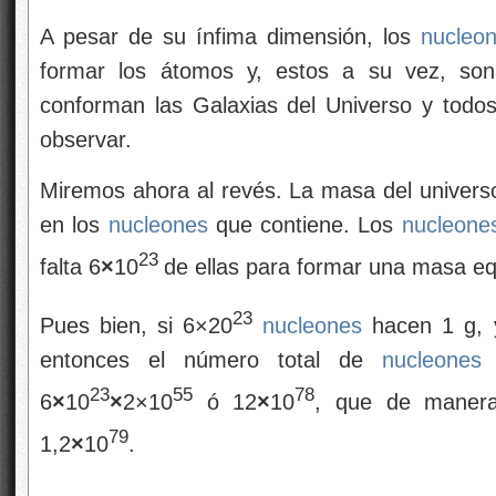
A pesar de su ínfima dimensión, los
nucleo
formar los átomos y, estos a su vez, son
conforman las Galaxias del Universo y tod
observar.
Miremos ahora al revés. La masa del universo
en los
nucleones
que contiene. Los
nucleone
23
falta 6
×
10
de ellas para formar una masa eq
23
Pues bien, si 6×20
nucleones
hacen 1 g, 
entonces el número total de
nucleones
e
23
55
78
6
×
10
×
2×10
ó 12
×
10
, que de manera
79
1,2
×
10
.