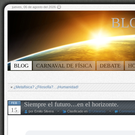
jueves, 06 de agosto del 2026
BLO
BLOG
CARNAVAL DE FÍSICA
DEBATE
H
«
¿Metafísica? ¿Filosofía?…¡Humanidad!
Siempre el futuro…en el horizonte.
FEB
15
por Emilio Silvera ~
Clasificado en
El Universo
~
Comments 