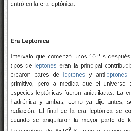
entró en la era leptónica.
Era Leptónica
-5
Intervalo que comenzó unos 10
s después
tipos de
leptones
eran la principal contribuc
crearon pares de
leptones
y anti
leptones
e
primitivo, pero a medida que el universo 
especies leptónicas fueron aniquiladas. La e
hadrónica y ambas, como ya dije antes, so
radiación. El final de la era leptónica se 
cuando se aniquilaron la mayor parte de lo
9
temperatura de 5
×
10
K, más o menos un