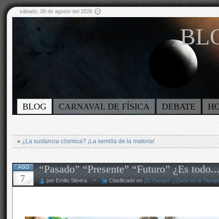
sábado, 08 de agosto del 2026
BLO
BLOG
CARNAVAL DE FÍSICA
DEBATE
H
«
¿La sustancia cósmica? ¡La semilla de la materia!
“Pasado” “Presente” “Futuro” ¿Es todo..
AGO
7
por Emilio Silvera ~
Clasificado en
¡El Tiempo! ¿Qués es el Tiemp