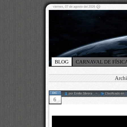
viernes, 07 de agosto del 2026
BLOG
CARNAVAL DE FÍSIC
Archi
DIC
por Emilio Silvera ~
Clasificado en
G
6