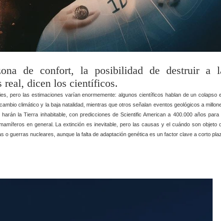
na de confort, la posibilidad de destruir a l
real, dicen los científicos.
ies, pero las estimaciones varían enormemente: algunos científicos hablan de un colapso 
 cambio climático y la baja natalidad, mientras que otros señalan eventos geológicos a millon
arán la Tierra inhabitable, con predicciones de Scientific American a 400.000 años para 
amíferos en general. La extinción es inevitable, pero las causas y el cuándo son objeto 
 o guerras nucleares, aunque la falta de adaptación genética es un factor clave a corto pla