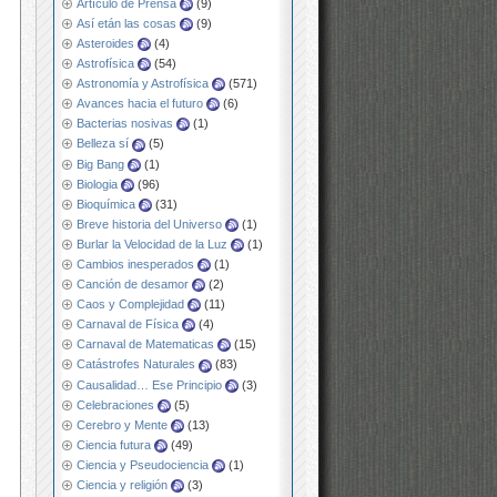
Artículo de Prensa
(9)
Así etán las cosas
(9)
Asteroides
(4)
Astrofísica
(54)
Astronomía y Astrofísica
(571)
Avances hacia el futuro
(6)
Bacterias nosivas
(1)
Belleza sí
(5)
Big Bang
(1)
Biologia
(96)
Bioquímica
(31)
Breve historia del Universo
(1)
Burlar la Velocidad de la Luz
(1)
Cambios inesperados
(1)
Canción de desamor
(2)
Caos y Complejidad
(11)
Carnaval de Física
(4)
Carnaval de Matematicas
(15)
Catástrofes Naturales
(83)
Causalidad… Ese Principio
(3)
Celebraciones
(5)
Cerebro y Mente
(13)
Ciencia futura
(49)
Ciencia y Pseudociencia
(1)
Ciencia y religión
(3)