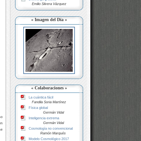
Emilio Silvera Vázquez
« Imagen del Día »
« Colaboraciones »
La cuántica fácil
Fandila Soria Martínez
Física global
Germán Vidal
so
Inteligencia extrema
Germán Vidal
en
Cosmología no convencional
se
Ramón Marqués
Modelo Cosmológico 2017