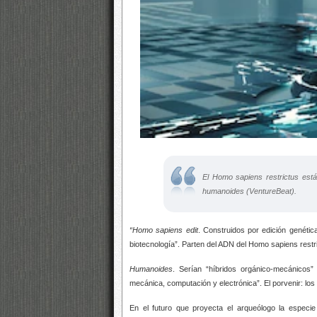
El Homo sapiens restrictus está
humanoides (VentureBeat).
“Homo sapiens edit
. Construidos por edición gené
biotecnología”. Parten del ADN del Homo sapiens restri
Humanoides
. Serían “híbridos orgánico-mecánicos
mecánica, computación y electrónica”. El porvenir: l
En el futuro que proyecta el arqueólogo la especi