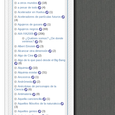
a otros mundos
(18)
a pesar de todo
(4)
Acelerador en Huelva
(1)
Aceleradores de partículas futuros
(4)
Agujeros de gusano
(1)
Agujeros negros
(69)
AIA-IYA2009
(206)
¿Quiénes somos? ¿De donde
venimos?
(5)
Albert Einstein
(3)
Alcanzar otra dimensión
(2)
Algo de Cine
(2)
Algo de lo que pasó desde el Big Bang
(8)
Alquimia
(10)
Alquimia estelar
(31)
Ancestros
(1)
Andrómeda
(2)
Anécdotas de personajes de la
Ciencia
(6)
Antimateria
(8)
Aquella cancioncilla
(1)
Aquellos filósofos de la naturaleza
(3)
Aquellos genios
(3)