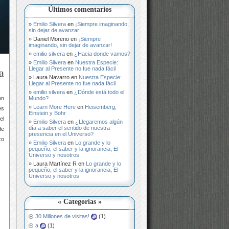
Últimos comentarios
Emilio Silvera
en
¡Siempre imaginando,
sin dejar de avanzar!
Daniel Moreno
en
¡Siempre
imaginando, sin dejar de avanzar!
emilio silvera
en
¿Hacia donde vamos?
Emilio Silvera
en
Nuestra Especie:
Llegar al Presente no fue nada fácil
a
Laura Navarro
en
Nuestra Especie:
Llegar al Presente no fue nada fácil
emilio silvera
en
¿Dónde está todo el
Mundo?
en
Learn More Here
en
Heisemberg,
es
Einstein y Bohr
el
Emilio Silvera
en
¿Llegaremos algún
día a saber el sentido de nuestra
de
presencia en el Universo?
zo
Emilio Silvera
en
Lo grande y lo
pequeño, el saber y la ignorancia, El
Universo y nosotros
Laura Martínez R
en
Lo grande y lo
pequeño, el saber y la ignorancia, El
Universo y nosotros
« Categorías »
30 Millones de visitas!
(1)
a
(1)