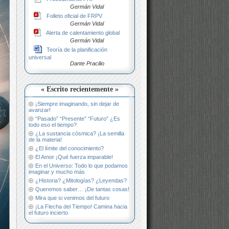
Germán Vidal
Folleto oficial de FRPV
Germán Vidal
Alerta de calentamiento global
Germán Vidal
Teoría de la planificación
universal
Dante Pracilio
« Escrito recientemente »
¡Siempre imaginando, sin dejar de
avanzar!
“Pasado” “Presente” “Futuro” ¿Es
todo eso el tiempo?
¿La sustancia cósmica? ¡La semilla
de la materia!
¿El límite del conocimiento?
El Amor ¡Qué fuerza imparable!
En el Universo: Todo lo que podamos
imaginar y mucho más
¿Historia? ¿Mitologías? ¿Leyendas?
Queremos saber… ¡De tantas cosas!
Mira que si venimos del futuro
¡La Flecha del Tiempo! Camina hacia
el futuro incierto