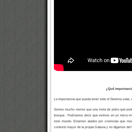
¿Qué importanci
La importancia que pueda tener todo el Sistema solar, 
Somos mucho menos que una mota de polvo que podemos
bosque. Podríamos decir que vivimos en un micro-mun
este mundo. Estamos atados por creencias que nos 
contexto mayor de la propia Galaxia y no digamos del 