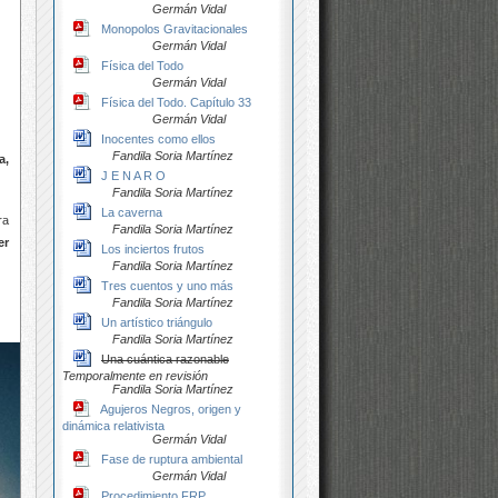
Germán Vidal
Monopolos Gravitacionales
Germán Vidal
Física del Todo
Germán Vidal
Física del Todo. Capítulo 33
Germán Vidal
Inocentes como ellos
Fandila Soria Martínez
a,
J E N A R O
Fandila Soria Martínez
La caverna
ra
Fandila Soria Martínez
er
Los inciertos frutos
Fandila Soria Martínez
Tres cuentos y uno más
Fandila Soria Martínez
Un artístico triángulo
Fandila Soria Martínez
Una cuántica razonable
Temporalmente en revisión
Fandila Soria Martínez
Agujeros Negros, origen y
dinámica relativista
Germán Vidal
Fase de ruptura ambiental
Germán Vidal
Procedimiento FRP