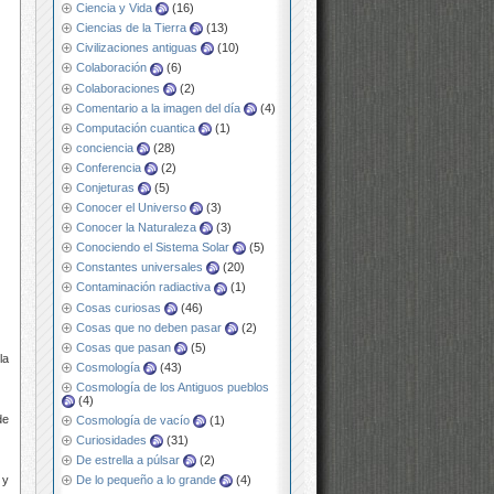
Ciencia y Vida
(16)
Ciencias de la Tierra
(13)
Civilizaciones antiguas
(10)
Colaboración
(6)
Colaboraciones
(2)
Comentario a la imagen del día
(4)
Computación cuantica
(1)
conciencia
(28)
Conferencia
(2)
Conjeturas
(5)
Conocer el Universo
(3)
Conocer la Naturaleza
(3)
Conociendo el Sistema Solar
(5)
Constantes universales
(20)
Contaminación radiactiva
(1)
Cosas curiosas
(46)
Cosas que no deben pasar
(2)
Cosas que pasan
(5)
la
Cosmología
(43)
Cosmología de los Antiguos pueblos
(4)
de
Cosmología de vacío
(1)
Curiosidades
(31)
De estrella a púlsar
(2)
 y
De lo pequeño a lo grande
(4)