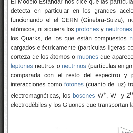
El Modelo Estándar nos dice que las partícula
detecta en particular en los grandes ace
funcionando el el CERN (Ginebra-Suiza), n
atómicos, ni siquiera los
protones
y
neutrones
los Quarks, de los que están compuestos
n
cargados eléctricamente (partículas ligeras 
corteza de los átomos o
muones
que aparecen
leptones
neutros o
neutrinos
(partículas enig
comparada con el resto del espectro) y pa
interacciones como
fotones
(cuanto de luz) tr
+
–
0
electromagnéticas, los
bosones
W
, W
y Z
electrodébiles y los Gluones que transportan la