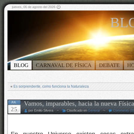
jueves, 06 de agosto del 2026
BLO
BLOG
CARNAVAL DE FÍSICA
DEBATE
H
«
Es sorprendente, como funciona la Naturaleza
Vamos, imparables, hacia la nueva Físic
JUL
25
por Emilio Silvera ~
Clasificado en
General
~
Comments (0)