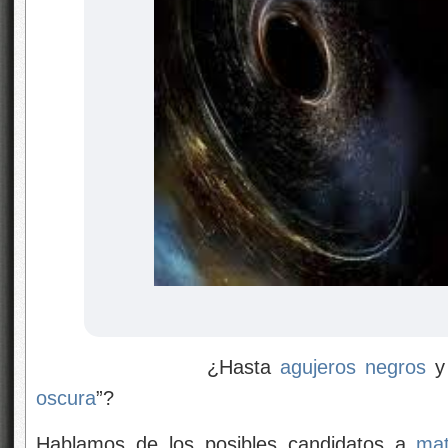
¿Hasta
agujeros negros
oscura
”?
Hablamos de los posibles candidatos a
mat