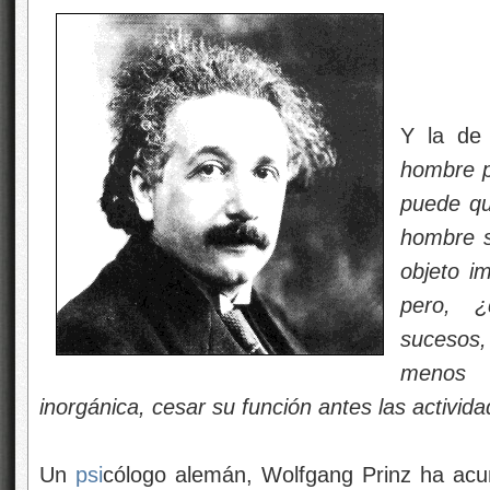
Y la de 
hombre p
puede qu
hombre s
objeto i
pero, ¿
sucesos
menos 
inorgánica, cesar su función antes las activid
Un
psi
cólogo alemán, Wolfgang Prinz ha acu