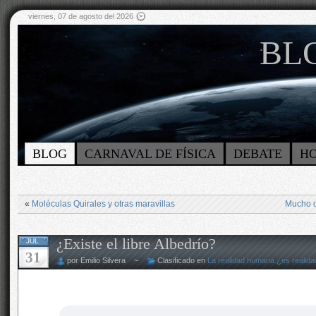
viernes, 07 de agosto del 2026
BLO
BLOG
CARNAVAL DE FÍSICA
DEBATE
H
«
Moléculas Quirales y otras maravillas
Mucho d
¿Existe el libre Albedrío?
JUL
31
por Emilio Silvera ~
Clasificado en
La realidad humana ¿es realida