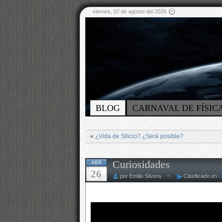
viernes, 07 de agosto del 2026
BLOG
CARNAVAL DE FÍSIC
«
¿Vida de Silicio? ¿Será posible?
Curiosidades
ABR
26
por Emilio Silvera ~
Clasificado en
G