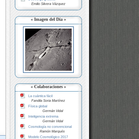
Emilio Silvera Vázquez
« Imagen del Día »
« Colaboraciones »
La cuántica fácil
Fandila Soria Martínez
Física global
Germán Vidal
Inteligencia extrema
Germán Vidal
Cosmología no convencional
Ramón Marqués
Modelo Cosmológico 2017