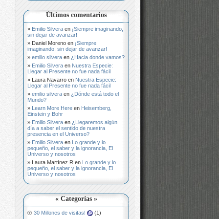
Últimos comentarios
Emilio Silvera
en
¡Siempre imaginando,
sin dejar de avanzar!
Daniel Moreno
en
¡Siempre
imaginando, sin dejar de avanzar!
emilio silvera
en
¿Hacia donde vamos?
Emilio Silvera
en
Nuestra Especie:
Llegar al Presente no fue nada fácil
Laura Navarro
en
Nuestra Especie:
Llegar al Presente no fue nada fácil
emilio silvera
en
¿Dónde está todo el
Mundo?
Learn More Here
en
Heisemberg,
Einstein y Bohr
Emilio Silvera
en
¿Llegaremos algún
día a saber el sentido de nuestra
presencia en el Universo?
Emilio Silvera
en
Lo grande y lo
pequeño, el saber y la ignorancia, El
Universo y nosotros
Laura Martínez R
en
Lo grande y lo
pequeño, el saber y la ignorancia, El
Universo y nosotros
« Categorías »
30 Millones de visitas!
(1)