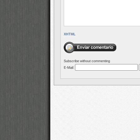
XHTML
Subscribe without commenting
E-Mail: