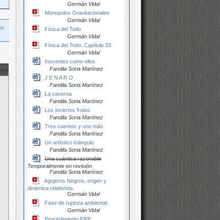
Germán Vidal
Monopolos Gravitacionales
Germán Vidal
os
Física del Todo
Germán Vidal
Física del Todo. Capítulo 33
Germán Vidal
Inocentes como ellos
Fandila Soria Martínez
J E N A R O
Fandila Soria Martínez
La caverna
Fandila Soria Martínez
Los inciertos frutos
Fandila Soria Martínez
Tres cuentos y uno más
Fandila Soria Martínez
Un artístico triángulo
Fandila Soria Martínez
Una cuántica razonable
Temporalmente en revisión
Fandila Soria Martínez
Agujeros Negros, origen y
dinámica relativista
Germán Vidal
Fase de ruptura ambiental
Germán Vidal
Procedimiento FRP