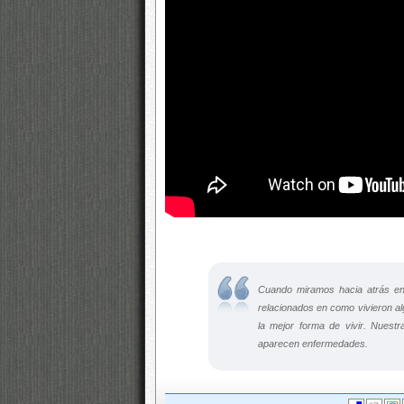
Cuando miramos hacia atrás en
relacionados en como vivieron a
la mejor forma de vivir. Nuestr
aparecen enfermedades.