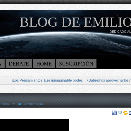
BLOG DE EMILIO
DEDICADO AL
A
DEBATE
HOME
SUSCRIPCIÓN
¡Los Pensamientos! Ese inimaginable poder… ¿Sabremos aprovecharlos?
eneral
~
Comments (0)