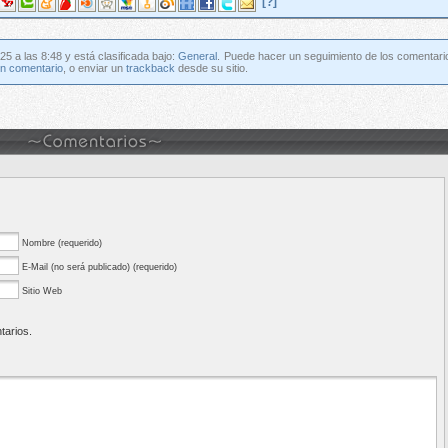
[?]
25 a las 8:48 y está clasificada bajo:
General
. Puede hacer un seguimiento de los comentari
un comentario
, o enviar un
trackback
desde su sitio.
Nombre (requerido)
E-Mail (no será publicado) (requerido)
Sitio Web
tarios.