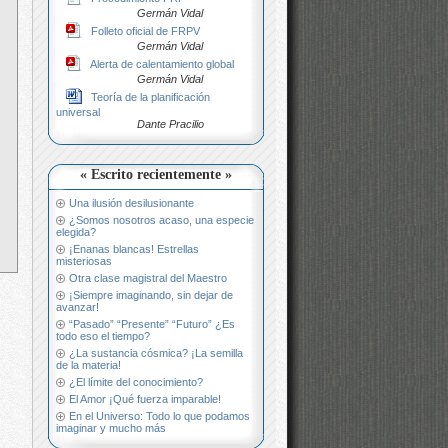
Germán Vidal
Folleto oficial de FRPV
Germán Vidal
Alerta de calentamiento global
Germán Vidal
Teoría de la planificación
universal
Dante Pracilio
« Escrito recientemente »
Una ilusión desilusionante
¿Somos nosotros acaso, una especie
elegida?
¡Enanas blancas! Estrellas
misteriosas
Otra clase magistral del Maestro
¡Siempre imaginando, sin dejar de
avanzar!
“Pasado” “Presente” “Futuro” ¿Es
todo eso el tiempo?
¿La sustancia cósmica? ¡La semilla
de la materia!
¿El límite del conocimiento?
El Amor ¡Qué fuerza imparable!
En el Universo: Todo lo que podamos
imaginar y mucho más