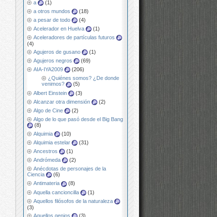
a
(1)
a otros mundos
(18)
a pesar de todo
(4)
Acelerador en Huelva
(1)
Aceleradores de partículas futuros
(4)
Agujeros de gusano
(1)
Agujeros negros
(69)
AIA-IYA2009
(206)
¿Quiénes somos? ¿De donde
venimos?
(5)
Albert Einstein
(3)
Alcanzar otra dimensión
(2)
Algo de Cine
(2)
Algo de lo que pasó desde el Big Bang
(8)
Alquimia
(10)
Alquimia estelar
(31)
Ancestros
(1)
Andrómeda
(2)
Anécdotas de personajes de la
Ciencia
(6)
Antimateria
(8)
Aquella cancioncilla
(1)
Aquellos filósofos de la naturaleza
(3)
Aquellos genios
(3)