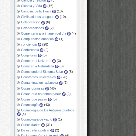
Ciencia y religión
(3)
Ciencia y Vida
(16)
Ciencias de la Tierra
(13)
Civilizaciones antiguas
(10)
Colaboración
(6)
Colaboraciones
(2)
Comentario a la imagen del día
(4)
Computación cuantica
(1)
conciencia
(28)
Conferencia
(2)
Conjeturas
(5)
Conocer el Universo
(3)
Conocer la Naturaleza
(3)
Conociendo el Sistema Solar
(5)
Constantes universales
(20)
Contaminación radiactiva
(1)
Cosas curiosas
(46)
Cosas que no deben pasar
(2)
Cosas que pasan
(5)
Cosmología
(43)
Cosmología de los Antiguos pueblos
(4)
Cosmología de vacío
(1)
Curiosidades
(31)
De estrella a púlsar
(2)
De lo pequeño a lo grande
(4)