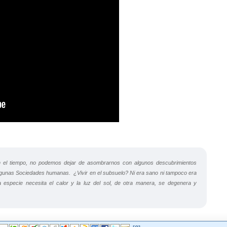
 el tiempo, no podemos dejar de asombrarnos con algunos descubrimientos
lgunas Sociedades humanas. ¿Vivir en el subsuelo? Ni era sano ni tampoco era
a especie necesita el calor y la luz del sol, de otra manera, se degenera y