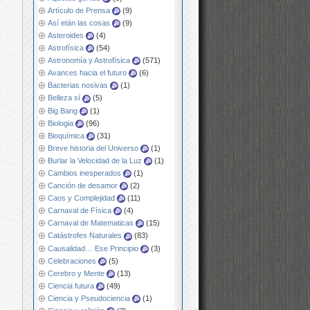
Artículo de Prensa
(9)
Así etán las cosas
(9)
Asteroides
(4)
Astrofísica
(54)
Astronomía y Astrofísica
(571)
Avances hacia el futuro
(6)
Bacterias nosivas
(1)
Belleza sí
(5)
Big Bang
(1)
Biologia
(96)
Bioquímica
(31)
Breve historia del Universo
(1)
Burlar la Velocidad de la Luz
(1)
Cambios inesperados
(1)
Canción de desamor
(2)
Caos y Complejidad
(11)
Carnaval de Física
(4)
Carnaval de Matematicas
(15)
Catástrofes Naturales
(83)
Causalidad… Ese Principio
(3)
Celebraciones
(5)
Cerebro y Mente
(13)
Ciencia futura
(49)
Ciencia y Pseudociencia
(1)