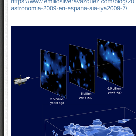
https://www.emiliosilveravazquez.com/blog/201
astronomia-2009-en-espana-aia-iya2009-7/