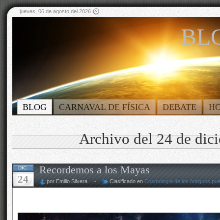
jueves, 06 de agosto del 2026
BLO
BLOG
CARNAVAL DE FÍSICA
DEBATE
H
Archivo del 24 de dic
Recordemos a los Mayas
DIC
24
por Emilio Silvera ~
Clasificado en
Cosmología de los Antiguos pu