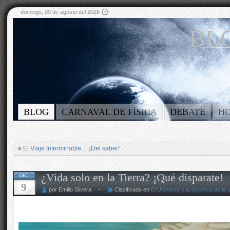
domingo, 09 de agosto del 2026
BLO
BLOG
CARNAVAL DE FÍSICA
DEBATE
H
«
El Viaje Interminable… ¡Del saber!
¿Vida solo en la Tierra? ¡Qué disparate!
DIC
9
por Emilio Silvera ~
Clasificado en
El Universo y la Química de la 