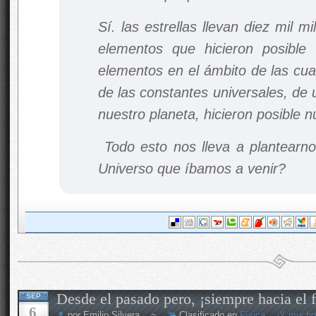
Sí. las estrellas llevan diez mil 
elementos que hicieron posible
elementos en el ámbito de las cua
de las constantes universales, de
nuestro planeta, hicieron posible n
Todo esto nos lleva a plantearno
Universo que íbamos a venir?
Desde el pasado pero, ¡siempre hacia el f
SEP
6
por Emilio Silvera ~
Clasificado en
Física... ¡Y much