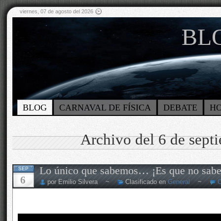
viernes, 07 de agosto del 2026
BLO
BLOG
CARNAVAL DE FÍSICA
DEBATE
H
Archivo del 6 de sept
Lo único que sabemos… ¡Es que no sab
SEP
6
por Emilio Silvera ~
Clasificado en
General
~
C