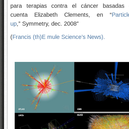
para terapias contra el cáncer basada
cuenta Elizabeth Clements, en “
Parti
up
,” Symmetry, dec. 2008″
(
Francis (th)E mule Science’s News).