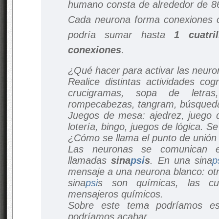
humano consta de alrededor de 86
Cada neurona forma conexiones c
podría sumar hasta
1 cuatri
conexiones
.
¿Qué hacer para activar las neur
Realice distintas actividades cog
crucigramas, sopa de letras,
rompecabezas, tangram, búsqueda d
Juegos de mesa: ajedrez, juego d
lotería, bingo, juegos de lógica. S
¿Cómo se llama el punto de unión
Las neuronas se comunican e
llamadas
sina
psi
s
. En una sina
p
mensaje a una neurona blanco: otr
sina
psi
s son químicas, las c
mensajeros químicos.
Sobre este tema podríamos es
podríamos acabar