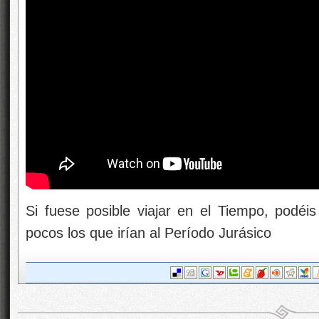
Si fuese posible viajar en el Tiempo, podéi
pocos los que irían al Período Jurásico