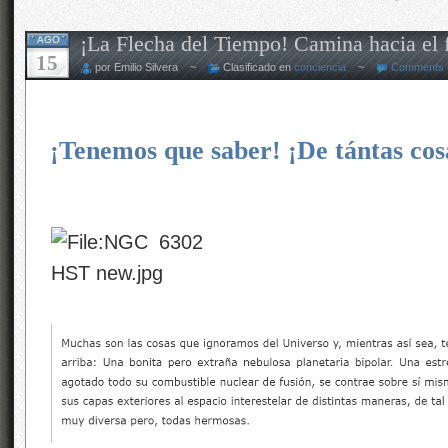
¡La Flecha del Tiempo! Camina hacia el f
AGO
15
por Emilio Silvera ~
Clasificado en
conciencia
~
Comments 
¡Tenemos que saber! ¡De tántas cos