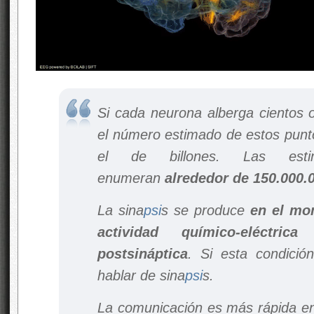
Si cada neurona alberga cientos o
el número estimado de estos punt
el de billones. Las esti
enumeran
alrededor de 150.000.
La sina
psi
s se produce
en el mo
actividad químico-eléctric
postsináptica
. Si esta condici
hablar de sina
psi
s.
La comunicación es más rápida e