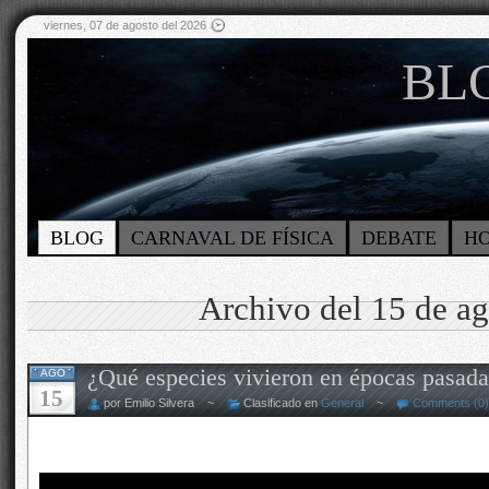
viernes, 07 de agosto del 2026
BLO
BLOG
CARNAVAL DE FÍSICA
DEBATE
H
Archivo del 15 de a
¿Qué especies vivieron en épocas pasad
AGO
15
por Emilio Silvera ~
Clasificado en
General
~
Comments (0)