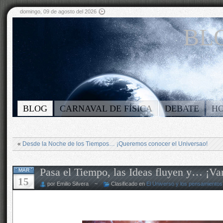
domingo, 09 de agosto del 2026
BLO
BLOG
CARNAVAL DE FÍSICA
DEBATE
H
«
Desde la Noche de los Tiempos… ¡Queremos conocer el Universao!
Pasa el Tiempo, las Ideas fluyen y… ¡V
MAR
15
por Emilio Silvera ~
Clasificado en
El Universo y los pensamientos