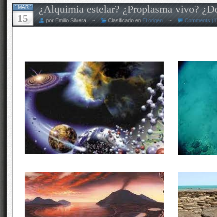
¿Alquimia estelar? ¿Proplasma vivo? ¿
MAR
15
por Emilio Silvera ~
Clasificado en
El origen
~
Comments (1