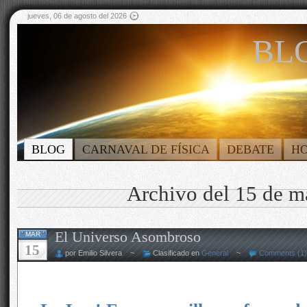
jueves, 06 de agosto del 2026
BLO
BLOG
CARNAVAL DE FÍSICA
DEBATE
H
Archivo del 15 de m
El Universo Asombroso
MAR
15
por Emilio Silvera ~
Clasificado en
General
~
Comments (1)