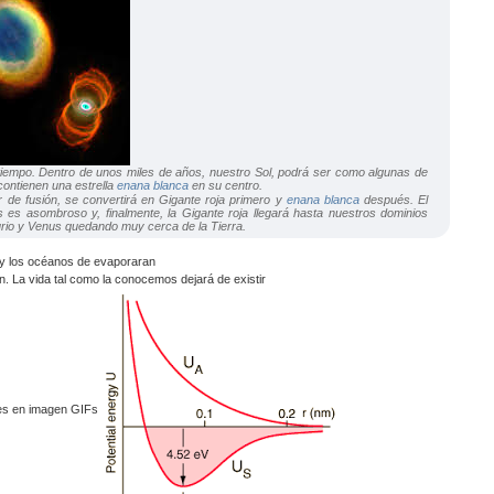
 tiempo. Dentro de unos miles de años, nuestro Sol, podrá ser como algunas de
ontienen una estrella
enana blanca
en su centro.
 de fusión, se convertirá en Gigante roja primero y
enana blanca
después. El
es asombroso y, finalmente, la Gigante roja llegará hasta nuestros dominios
curio y Venus quedando muy cerca de la Tierra.
. La vida tal como la conocemos dejará de existir