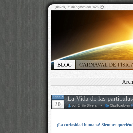
jueves, 06 de agosto del 2026
BLOG
CARNAVAL DE FÍSIC
Arch
La Vida de las partículas
FEB
20
por Emilio Silvera ~
Clasificado en
F
¡La curiosidad humana! Siempre queriénd