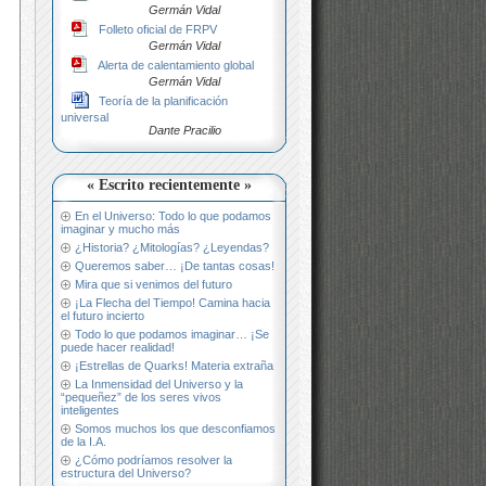
Germán Vidal
Folleto oficial de FRPV
Germán Vidal
Alerta de calentamiento global
Germán Vidal
Teoría de la planificación
universal
Dante Pracilio
« Escrito recientemente »
En el Universo: Todo lo que podamos
imaginar y mucho más
¿Historia? ¿Mitologías? ¿Leyendas?
Queremos saber… ¡De tantas cosas!
Mira que si venimos del futuro
¡La Flecha del Tiempo! Camina hacia
el futuro incierto
Todo lo que podamos imaginar… ¡Se
puede hacer realidad!
¡Estrellas de Quarks! Materia extraña
La Inmensidad del Universo y la
“pequeñez” de los seres vivos
inteligentes
Somos muchos los que desconfiamos
de la I.A.
¿Cómo podríamos resolver la
estructura del Universo?