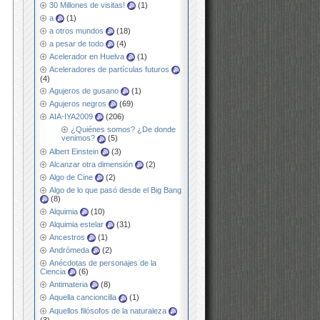
30 Millones de visitas!
(1)
a
(1)
a otros mundos
(18)
a pesar de todo
(4)
Acelerador en Huelva
(1)
Aceleradores de partículas futuros
(4)
Agujeros de gusano
(1)
Agujeros negros
(69)
AIA-IYA2009
(206)
¿Quiénes somos? ¿De donde
venimos?
(5)
Albert Einstein
(3)
Alcanzar otra dimensión
(2)
Algo de Cine
(2)
Algo de lo que pasó desde el Big Bang
(8)
Alquimia
(10)
Alquimia estelar
(31)
Ancestros
(1)
Andrómeda
(2)
Anécdotas de personajes de la
Ciencia
(6)
Antimateria
(8)
Aquella cancioncilla
(1)
Aquellos filósofos de la naturaleza
(3)