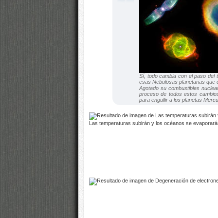
Sí, todo cambia con el paso del
esas Nebulosas planetarias que c
Agotado su combustibles nuclear
proceso de todos estos cambios 
para engullir a los planetas Mer
Las temperaturas subirán y los océanos se evaporarán