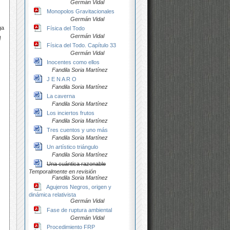
Germán Vidal
Monopolos Gravitacionales
Germán Vidal
ga
Física del Todo
Germán Vidal
!
Física del Todo. Capítulo 33
Germán Vidal
Inocentes como ellos
Fandila Soria Martínez
J E N A R O
Fandila Soria Martínez
La caverna
Fandila Soria Martínez
Los inciertos frutos
Fandila Soria Martínez
Tres cuentos y uno más
Fandila Soria Martínez
Un artístico triángulo
Fandila Soria Martínez
Una cuántica razonable
Temporalmente en revisión
Fandila Soria Martínez
Agujeros Negros, origen y
dinámica relativista
Germán Vidal
Fase de ruptura ambiental
Germán Vidal
Procedimiento FRP