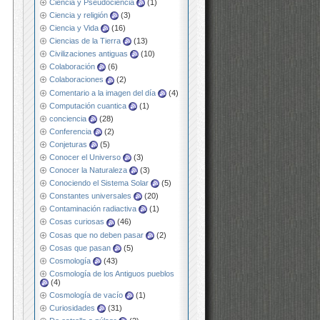
Ciencia y Pseudociencia
(1)
Ciencia y religión
(3)
Ciencia y Vida
(16)
Ciencias de la Tierra
(13)
Civilizaciones antiguas
(10)
Colaboración
(6)
Colaboraciones
(2)
Comentario a la imagen del día
(4)
Computación cuantica
(1)
conciencia
(28)
Conferencia
(2)
Conjeturas
(5)
Conocer el Universo
(3)
Conocer la Naturaleza
(3)
Conociendo el Sistema Solar
(5)
Constantes universales
(20)
Contaminación radiactiva
(1)
Cosas curiosas
(46)
Cosas que no deben pasar
(2)
Cosas que pasan
(5)
Cosmología
(43)
Cosmología de los Antiguos pueblos
(4)
Cosmología de vacío
(1)
Curiosidades
(31)