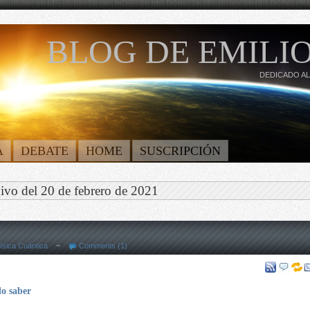
BLOG DE EMILIO
DEDICADO AL
A
DEBATE
HOME
SUSCRIPCIÓN
ivo del 20 de febrero de 2021
ísica Cuántica
~
Comments (1)
o saber