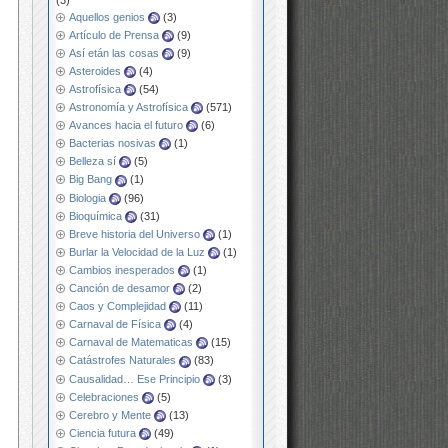
Aquellos genios
(3)
Artículo de Prensa
(9)
Así etán las cosas
(9)
Asteroides
(4)
Astrofísica
(54)
Astronomía y Astrofísica
(571)
Avances hacia el futuro
(6)
Bacterias nosivas
(1)
Belleza sí
(5)
Big Bang
(1)
Biologia
(96)
Bioquímica
(31)
Breve historia del Universo
(1)
Burlar la Velocidad de la Luz
(1)
Cambios inesperados
(1)
Canción de desamor
(2)
Caos y Complejidad
(11)
Carnaval de Física
(4)
Carnaval de Matematicas
(15)
Catástrofes Naturales
(83)
Causalidad… Ese Principio
(3)
Celebraciones
(5)
Cerebro y Mente
(13)
Ciencia futura
(49)