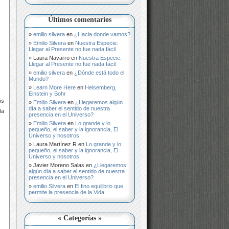
Últimos comentarios
emilio silvera
en
¿Hacia donde vamos?
Emilio Silvera
en
Nuestra Especie:
Llegar al Presente no fue nada fácil
Laura Navarro
en
Nuestra Especie:
Llegar al Presente no fue nada fácil
emilio silvera
en
¿Dónde está todo el
Mundo?
Learn More Here
en
Heisemberg,
Einstein y Bohr
os
Emilio Silvera
en
¿Llegaremos algún
día a saber el sentido de nuestra
la
presencia en el Universo?
Emilio Silvera
en
Lo grande y lo
pequeño, el saber y la ignorancia, El
Universo y nosotros
Laura Martínez R
en
Lo grande y lo
pequeño, el saber y la ignorancia, El
Universo y nosotros
Javier Moreno Salas
en
¿Llegaremos
algún día a saber el sentido de nuestra
presencia en el Universo?
emilio Silvera
en
El fino equilibrio que
permite la presencia de la Vida
« Categorías »