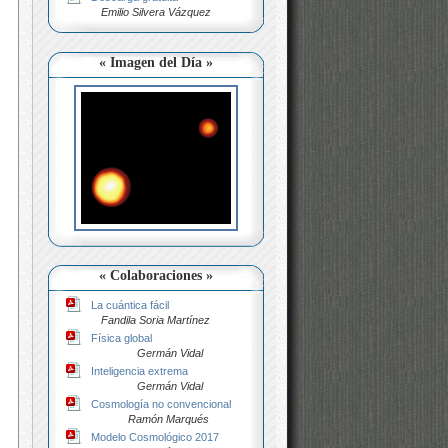
Emilio Silvera Vázquez
« Imagen del Día »
« Colaboraciones »
La cuántica fácil
Fandila Soria Martínez
Física global
Germán Vidal
Inteligencia extrema
Germán Vidal
Cosmología no convencional
Ramón Marqués
Modelo Cosmológico 2017