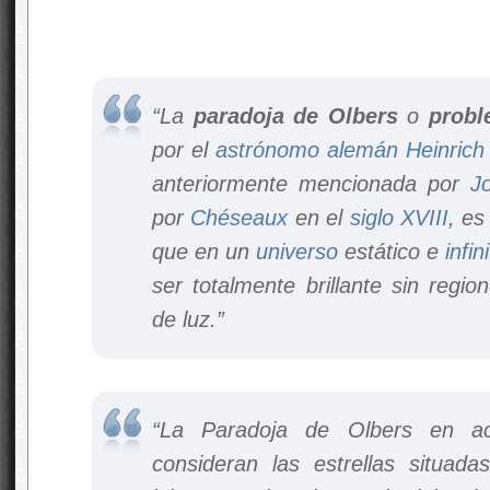
“La
paradoja de Olbers
o
probl
por el
astrónomo
alemán
Heinrich
anteriormente mencionada por
J
por
Chéseaux
en el
siglo XVIII
, es
que en un
universo
estático e
infin
ser totalmente brillante sin regi
de luz.”
“La Paradoja de Olbers en a
consideran las estrellas situa