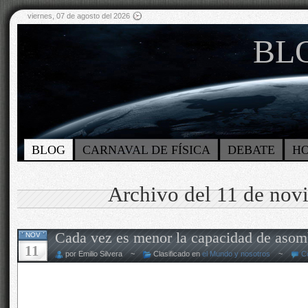
viernes, 07 de agosto del 2026
BLO
BLOG
CARNAVAL DE FÍSICA
DEBATE
H
Archivo del 11 de nov
Cada vez es menor la capacidad de asom
NOV
11
por Emilio Silvera ~
Clasificado en
el Mundo y nosotros
~
C