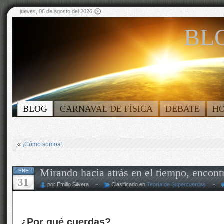
jueves, 06 de agosto del 2026
BLO
BLOG
CARNAVAL DE FÍSICA
DEBATE
H
«
¡Cómo somos!
Mirando hacia atrás en el tiempo, encontr
ENE
31
por Emilio Silvera ~
Clasificado en
Teoría de Supercuerdas
~
¿Por qué cuerdas?