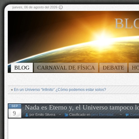
jueves, 06 de agosto del 2026
BLO
BLOG
CARNAVAL DE FÍSICA
DEBATE
H
«
En un Universo “Infinito” ¿Cómo podemos estar solos?
Nada es Eterno y, el Universo tampoco lo
SEP
9
por Emilio Silvera ~
Clasificado en
pero Eternidad...
~
Comm