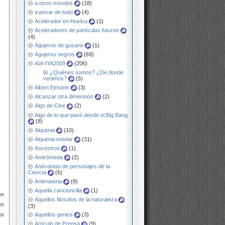
a otros mundos
(18)
a pesar de todo
(4)
Acelerador en Huelva
(1)
Aceleradores de partículas futuros
(4)
Agujeros de gusano
(1)
Agujeros negros
(69)
AIA-IYA2009
(206)
¿Quiénes somos? ¿De donde
venimos?
(5)
Albert Einstein
(3)
Alcanzar otra dimensión
(2)
Algo de Cine
(2)
Algo de lo que pasó desde el Big Bang
(8)
Alquimia
(10)
Alquimia estelar
(31)
Ancestros
(1)
Andrómeda
(2)
Anécdotas de personajes de la
Ciencia
(6)
Antimateria
(8)
Aquella cancioncilla
(1)
en
Aquellos filósofos de la naturaleza
en
(3)
es
Aquellos genios
(3)
Artículo de Prensa
(9)