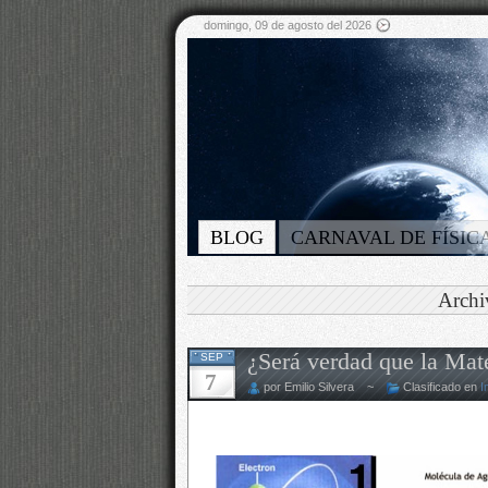
domingo, 09 de agosto del 2026
BLOG
CARNAVAL DE FÍSIC
Archi
¿Será verdad que la Mat
SEP
7
por Emilio Silvera ~
Clasificado en
I