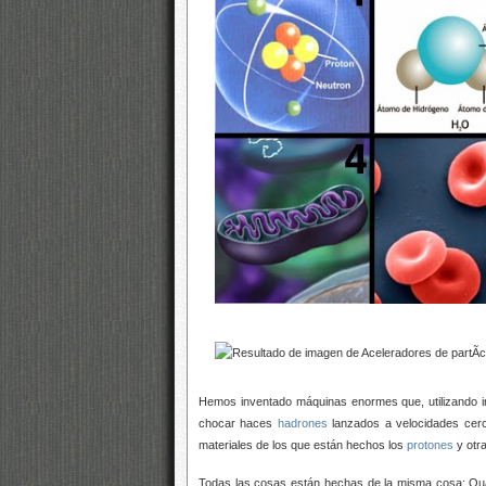
Hemos inventado máquinas enormes que, utilizando in
chocar haces
hadrones
lanzados a velocidades cerca
materiales de los que están hechos los
protones
y otra
Todas las cosas están hechas de la misma cosa: Qu