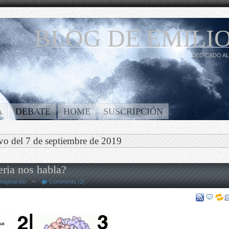
BLOG DE EMILIO
DEDICADO AL
A
DEBATE
HOME
SUSCRIPCIÓN
vo del 7 de septiembre de 2019
eria nos habla?
maginación
~
Comments (2)