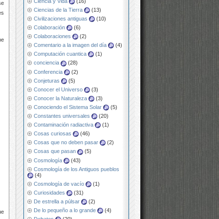
Ciencia y Vida
(16)
se
Ciencias de la Tierra
(13)
es
Civilizaciones antiguas
(10)
Colaboración
(6)
Colaboraciones
(2)
me
Comentario a la imagen del día
(4)
Computación cuantica
(1)
conciencia
(28)
Conferencia
(2)
Conjeturas
(5)
Conocer el Universo
(3)
Conocer la Naturaleza
(3)
Conociendo el Sistema Solar
(5)
Constantes universales
(20)
Contaminación radiactiva
(1)
Cosas curiosas
(46)
Cosas que no deben pasar
(2)
Cosas que pasan
(5)
Cosmología
(43)
Cosmología de los Antiguos pueblos
(4)
Cosmología de vacío
(1)
Curiosidades
(31)
De estrella a púlsar
(2)
De lo pequeño a lo grande
(4)
ue