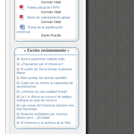
Germán Vidal
Folleto oficial de FRPV
Germán Vidal
Alerta de calentamiento global
Germán Vidal
Teoría de la planificación
universal
Dante Pracilio
« Escrito recientemente »
Nunca podremos saberlo todo
¿Paseamos por el Universo?
El sueño de Terra-formar el planeta
Marte
Ridi cambia, las teorías también
Cada vez es menor la capacidad de
asombrarnos
¿Vivimos en una realidad Irreal?
La I. A. Ahora un susurro de peligro,
mañana un grito de socorro
Las cosas del Universo siempre nos
han fascinado
Estamos señalados por muchos
dones pero…¡El habla!
El Universo y la química de la Vida