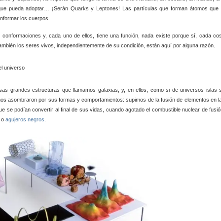
ma que pueda adoptar… ¡Serán Quarks y Leptones! Las partículas que forman átomos que 
onformar los cuerpos.
s conformaciones y, cada uno de ellos, tiene una función, nada existe porque sí, cada co
ambién los seres vivos, independientemente de su condición, están aquí por alguna razón.
esas grandes estructuras que llamamos galaxias, y, en ellos, como si de universos islas 
 nos asombraron por sus formas y comportamientos: supimos de la fusión de elementos en l
e se podían convertir al final de sus vidas, cuando agotado el combustible nuclear de fusió
o
agujeros negros
.