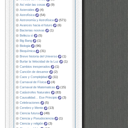
Así etán las cosas
(9)
Asteroides
(4)
Astrofísica
(54)
Astronomía y Astrofísica
(571)
Avances hacia el futuro
(6)
Bacterias nosivas
(1)
Belleza sí
(5)
Big Bang
(1)
Biologia
(96)
Bioquímica
(31)
Breve historia del Universo
(1)
Burlar la Velocidad de la Luz
(1)
Cambios inesperados
(1)
Canción de desamor
(2)
Caos y Complejidad
(11)
Carnaval de Física
(4)
Carnaval de Matematicas
(15)
Catástrofes Naturales
(83)
Causalidad… Ese Principio
(3)
Celebraciones
(5)
Cerebro y Mente
(13)
Ciencia futura
(49)
Ciencia y Pseudociencia
(1)
Ciencia y religión
(3)