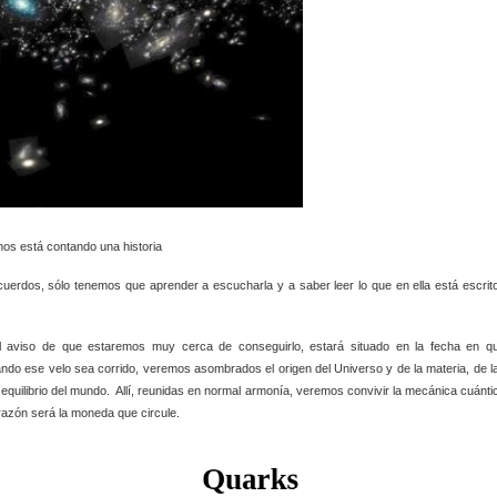
está contando una historia
ecuerdos, sólo tenemos que aprender a escucharla y a saber leer lo que en ella está escrit
l aviso de que estaremos muy cerca de conseguirlo, estará situado en la fecha en q
ndo ese velo sea corrido, veremos asombrados el origen del Universo y de la materia, de l
equilibrio del mundo. Allí, reunidas en normal armonía, veremos convivir la mecánica cuánti
a razón será la moneda que circule.