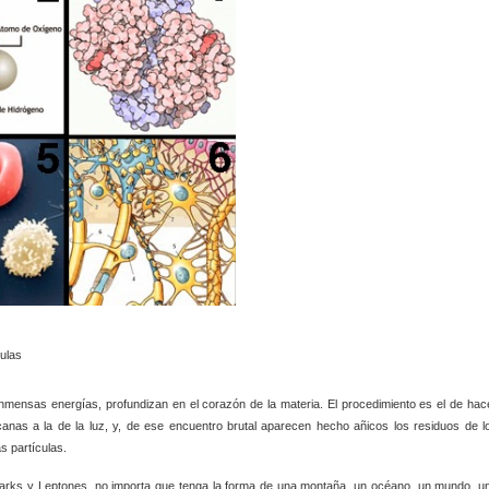
mensas energías, profundizan en el corazón de la materia. El procedimiento es el de hac
nas a la de la luz, y, de ese encuentro brutal aparecen hecho añicos los residuos de l
s partículas.
arks y Leptones, no importa que tenga la forma de una montaña, un océano, un mundo, u