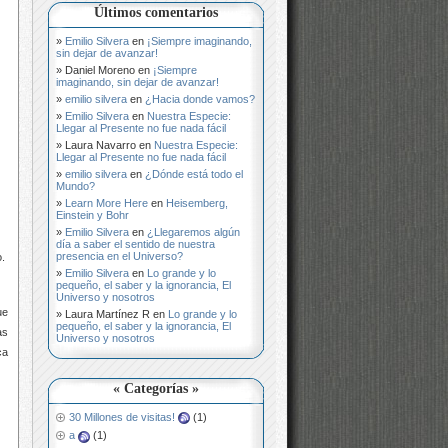
Últimos comentarios
Emilio Silvera
en
¡Siempre imaginando,
sin dejar de avanzar!
Daniel Moreno
en
¡Siempre
imaginando, sin dejar de avanzar!
emilio silvera
en
¿Hacia donde vamos?
Emilio Silvera
en
Nuestra Especie:
Llegar al Presente no fue nada fácil
Laura Navarro
en
Nuestra Especie:
Llegar al Presente no fue nada fácil
emilio silvera
en
¿Dónde está todo el
Mundo?
Learn More Here
en
Heisemberg,
Einstein y Bohr
Emilio Silvera
en
¿Llegaremos algún
día a saber el sentido de nuestra
presencia en el Universo?
o.
Emilio Silvera
en
Lo grande y lo
pequeño, el saber y la ignorancia, El
Universo y nosotros
ue
Laura Martínez R
en
Lo grande y lo
pequeño, el saber y la ignorancia, El
as
Universo y nosotros
ca
« Categorías »
30 Millones de visitas!
(1)
a
(1)