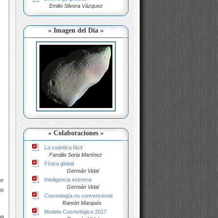
Emilio Silvera Vázquez
« Imagen del Día »
« Colaboraciones »
La cuántica fácil
Fandila Soria Martínez
Física global
Germán Vidal
Inteligencia extrema
er
Germán Vidal
os
Cosmología no convencional
Ramón Marqués
Modelo Cosmológico 2017
na