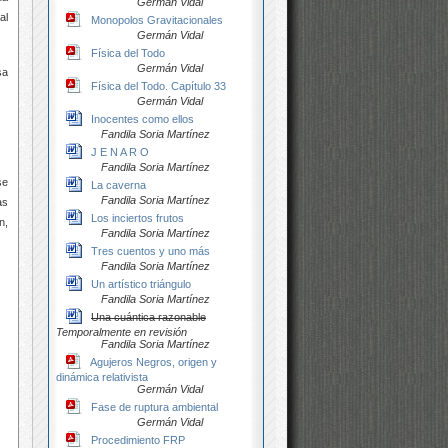
Germán Vidal
al
Monopolos Gravitacionales
Germán Vidal
Física del Todo
Germán Vidal
sa
Física del Todo. Capítulo 33
Germán Vidal
Inocentes como ellos
Fandila Soria Martínez
J E N A R O
Fandila Soria Martínez
se
La caverna
Fandila Soria Martínez
as
Los inciertos frutos
n,
Fandila Soria Martínez
Tres cuentos y uno más
Fandila Soria Martínez
Un artístico triángulo
Fandila Soria Martínez
Una cuántica razonable
Temporalmente en revisión
Fandila Soria Martínez
Agujeros Negros, origen y
dinámica relativista
Germán Vidal
Fase de ruptura ambiental
Germán Vidal
Procedimiento FRP