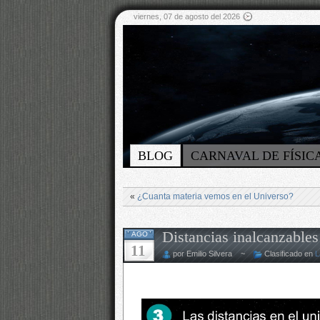
viernes, 07 de agosto del 2026
BLOG
CARNAVAL DE FÍSIC
«
¿Cuanta materia vemos en el Universo?
Distancias inalcanzables 
AGO
11
por Emilio Silvera ~
Clasificado en
L