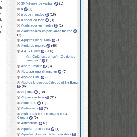
ya
30 Millones de visitas!
(1)
la
a
(1)
on
a otros mundos
(18)
lo
a pesar de todo
(4)
Acelerador en Huelva
(1)
 y
Aceleradores de partículas futuros
le
(4)
Agujeros de gusano
(1)
Agujeros negros
(69)
AIA-IYA2009
(206)
¿Quiénes somos? ¿De donde
venimos?
(5)
Albert Einstein
(3)
Alcanzar otra dimensión
(2)
Algo de Cine
(2)
Algo de lo que pasó desde el Big Bang
(8)
Alquimia
(10)
Alquimia estelar
(31)
Ancestros
(1)
Andrómeda
(2)
Anécdotas de personajes de la
Ciencia
(6)
Antimateria
(8)
Aquella cancioncilla
(1)
Aquellos filósofos de la naturaleza