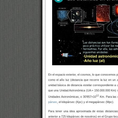
En el espacio exterior, el cosmos, lo que conocemos 
como el año luz (distancia que recorre la luz en u
unidad básica de distancia estelar correspondiente a
que una Unidad Astronómica (UA = 150.000.000 Km) 
12
Unidades Astronómicas, o 30’857×10
Km. Para las d
pársec
, el kilopársec (Kpc) y el megapársec (Mpc).
Para tener una idea aproximada de estas distancia
anterior a 725 kilopársec de nosotros) en el Grupo loca