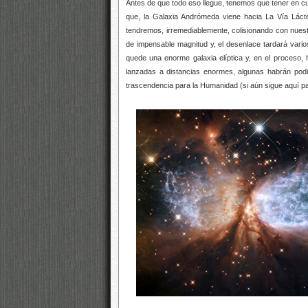
Antes de que todo eso llegue, tenemos que tener en c
que, la Galaxia Andrómeda viene hacia La Vía Lác
tendremos, irremediablemente, colisionando con nues
de impensable magnitud y, el desenlace tardará vario
quede una enorme galaxia elíptica y, en el proceso, 
lanzadas a distancias enormes, algunas habrán podido c
trascendencia para la Humanidad (si aún sigue aquí pa