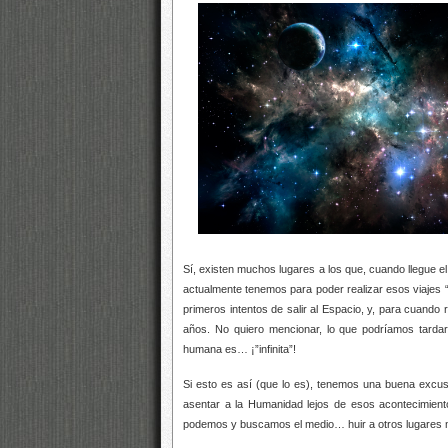
Sí, existen muchos lugares a los que, cuando llegue
actualmente tenemos para poder realizar esos viajes 
primeros intentos de salir al Espacio, y, para cuan
años. No quiero mencionar, lo que podríamos tardar 
humana es… ¡”infinita”!
Si esto es así (que lo es), tenemos una buena excu
asentar a la Humanidad lejos de esos acontecimiento
podemos y buscamos el medio… huir a otros lugares