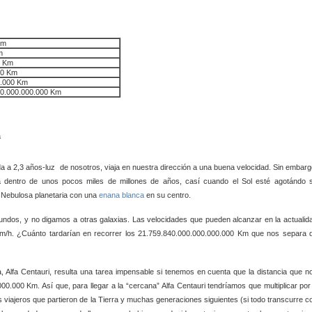
Km
m
0 Km
00 Km
0.000 Km
00.000.000.000 Km
a a 2,3 años-luz de nosotros, viaja en nuestra dirección a una buena velocidad. Sin embarg
a dentro de unos pocos miles de millones de años, casí cuando el Sol esté agotándo 
a Nebulosa planetaria con una
enana blanca
en su centro.
 mundos, y no digamos a otras galaxias. Las velocidades que pueden alcanzar en la actualid
 Km/h. ¿Cuánto tardarían en recorrer los 21.759.840.000.000.000.000 Km que nos separa 
a, Alfa Centauri, resulta una tarea impensable si tenemos en cuenta que la distancia que n
00.000 Km. Así que, para llegar a la “cercana” Alfa Centauri tendríamos que multiplicar por
 viajeros que partieron de la Tierra y muchas generaciones siguientes (si todo transcurre c