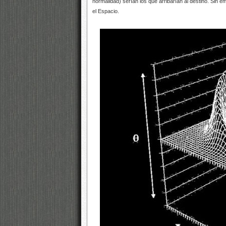
normalidad) serían los que arribarían al destino. Sin 
el Espacio.