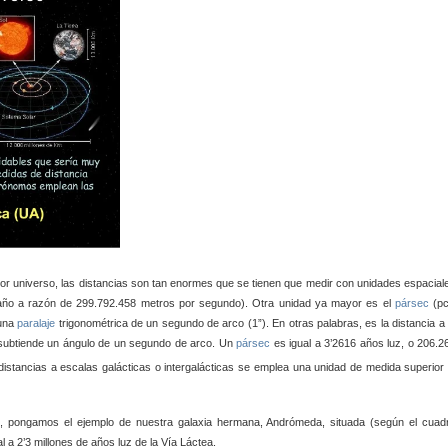
por universo, las distancias son tan enormes que se tienen que medir con unidades espacial
n año a razón de 299.792.458 metros por segundo). Otra unidad ya mayor es el
pársec
(pc
 una
paralaje
trigonométrica de un segundo de arco (1”). En otras palabras, es la distancia a 
subtiende un ángulo de un segundo de arco. Un
pársec
es igual a 3’2616 años luz, o 206.2
istancias a escalas galácticas o intergalácticas se emplea una unidad de medida superior 
s, pongamos el ejemplo de nuestra galaxia hermana, Andrómeda, situada (según el cuad
l a 2’3 millones de años luz de la Vía Láctea.