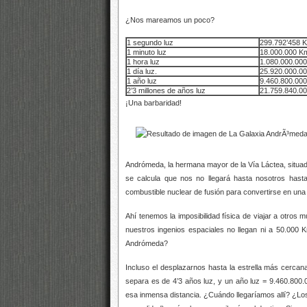
¿Nos mareamos un poco?
1 segundo luz
299.792’458 
1 minuto luz
18.000.000 K
1 hora luz
1.080.000.00
1 día luz.
25.920.000.0
1 año luz
9.460.800.00
2’3 millones de años luz
21.759.840.0
¡Una barbaridad!
Andrómeda, la hermana mayor de la Vía Láctea, situad
se calcula que nos no llegará hasta nosotros hast
combustible nuclear de fusión para convertirse en un
Ahí tenemos la imposibilidad física de viajar a otros
nuestros ingenios espaciales no llegan ni a 50.000
Andrómeda?
Incluso el desplazarnos hasta la estrella más cercan
separa es de 4’3 años luz, y un año luz = 9.460.800.0
esa inmensa distancia. ¿Cuándo llegaríamos allí? ¿Los