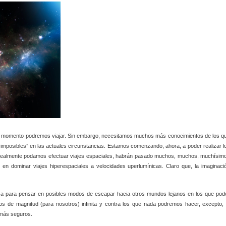
 el momento podremos viajar. Sin embargo, necesitamos muchos más conocimientos de los q
“imposibles” en las actuales circunstancias. Estamos comenzando, ahora, a poder realizar l
do realmente podamos efectuar viajes espaciales, habrán pasado muchos, muchos, muchísim
en dominar viajes hiperespaciales a velocidades uperlumínicas. Claro que, la imaginaci
sa para pensar en posibles modos de escapar hacia otros mundos lejanos en los que pod
s de magnitud (para nosotros) infinita y contra los que nada podremos hacer, excepto, 
 más seguros.