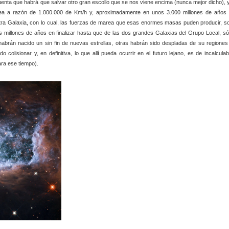
uenta que habrá que salvar otro gran escollo que se nos viene encima (nunca mejor dicho), 
tea a razón de 1.000.000 de Km/h y, aproximadamente en unos 3.000 millones de años 
tra Galaxia, con lo cual, las fuerzas de marea que esas enormes masas puden producir, s
s millones de años en finalizar hasta que de las dos grandes Galaxias del Grupo Local, só
habrán nacido un sin fin de nuevas estrellas, otras habrán sido despladas de su regiones
olisionar y, en definitiva, lo que allí pueda ocurrir en el futuro lejano, es de incalculab
ra ese tiempo).