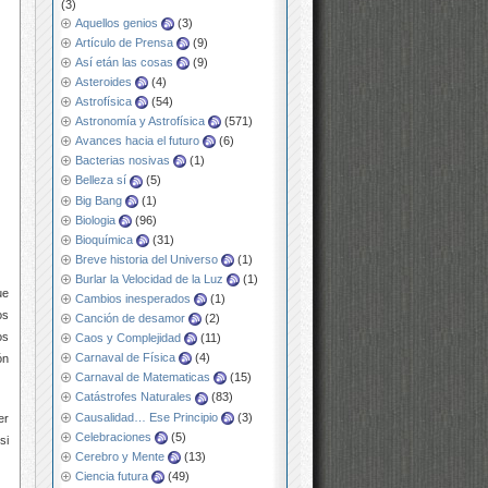
(3)
Aquellos genios
(3)
Artículo de Prensa
(9)
Así etán las cosas
(9)
Asteroides
(4)
Astrofísica
(54)
Astronomía y Astrofísica
(571)
Avances hacia el futuro
(6)
Bacterias nosivas
(1)
Belleza sí
(5)
Big Bang
(1)
Biologia
(96)
Bioquímica
(31)
Breve historia del Universo
(1)
Burlar la Velocidad de la Luz
(1)
ue
Cambios inesperados
(1)
os
Canción de desamor
(2)
os
Caos y Complejidad
(11)
Carnaval de Física
(4)
ón
Carnaval de Matematicas
(15)
Catástrofes Naturales
(83)
Causalidad… Ese Principio
(3)
er
Celebraciones
(5)
si
Cerebro y Mente
(13)
Ciencia futura
(49)