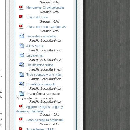
Germán Vidal
Monopolos Gravitacionales
Germán Vidal
Física del Todo
Germán Vidal
Física del Todo. Capítulo 33
Germán Vidal
Inocentes como ellos
Fandila Soria Martínez
J E N A R O
Fandila Soria Martínez
La caverna
Fandila Soria Martínez
Los inciertos frutos
Fandila Soria Martínez
o,
Tres cuentos y uno más
su
Fandila Soria Martínez
Un artístico triángulo
Fandila Soria Martínez
ad
Una cuántica razonable
de
Temporalmente en revisión
Fandila Soria Martínez
Agujeros Negros, origen y
dinámica relativista
os
Germán Vidal
 4
Fase de ruptura ambiental
Germán Vidal
on
Procedimiento FRP