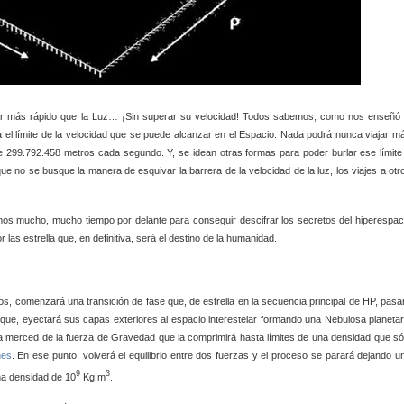
ar más rápido que la Luz… ¡Sin superar su velocidad! Todos sabemos, como nos enseñó 
 el límite de la velocidad que se puede alcanzar en el Espacio. Nada podrá nunca viajar m
que 299.792.458 metros cada segundo. Y, se idean otras formas para poder burlar ese límite
que no se busque la manera de esquivar la barrera de la velocidad de la luz, los viajes a otr
os mucho, mucho tiempo por delante para conseguir descifrar los secretos del hiperespac
as estrella que, en definitiva, será el destino de la humanidad.
s, comenzará una transición de fase que, de estrella en la secuencia principal de HP, pasa
 que, eyectará sus capas exteriores al espacio interestelar formando una Nebulosa planetar
rá a merced de la fuerza de Gravedad que la comprimirá hasta límites de una densidad que só
nes
. En ese punto, volverá el equilibrio entre dos fuerzas y el proceso se parará dejando u
9
3
una densidad de 10
Kg m
.