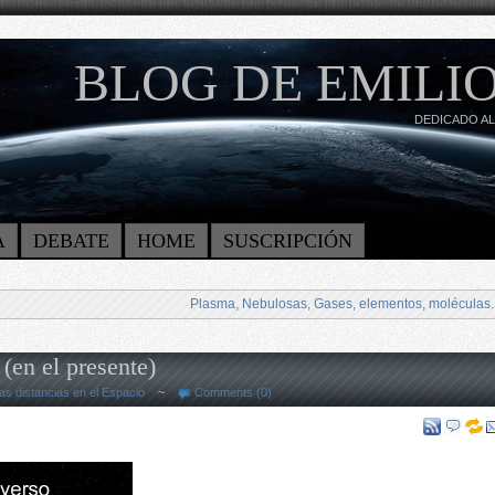
BLOG DE EMILIO
DEDICADO AL
A
DEBATE
HOME
SUSCRIPCIÓN
Plasma, Nebulosas, Gases, elementos, moléculas.
(en el presente)
as distancias en el Espacio
~
Comments (0)