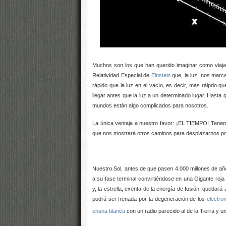
Muchos son los que han querido imaginar como viaj
Relatividad Especial de
Einstein
que, la luz, nos marca
rápido que la luz en el vacío, es decir, más ráipdo 
llegar antes que la luz a un determinado lugar. Hasta 
mundos están algo complicados para nosotros.
La única ventaja a nuestro favor: ¡EL TIEMPO! Tenem
que nos mostrará otros caminos para desplazarnos por l
Nuestro Sol, antes de que pasen 4.000 millones de año
a su fase terminal convirtiéndose en una Gigante roja
y, la estrella, exenta de la energía de fusión, queda
podrá ser frenada por la degeneración de los
electro
enana blanca
con un radio parecido al de la Tierra y 