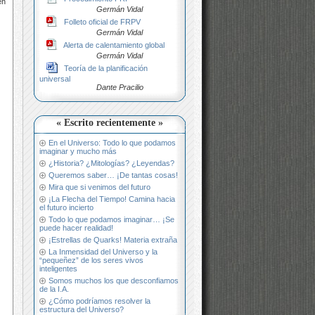
en
Germán Vidal
Folleto oficial de FRPV
Germán Vidal
Alerta de calentamiento global
Germán Vidal
Teoría de la planificación
universal
Dante Pracilio
« Escrito recientemente »
En el Universo: Todo lo que podamos
imaginar y mucho más
¿Historia? ¿Mitologías? ¿Leyendas?
Queremos saber… ¡De tantas cosas!
Mira que si venimos del futuro
¡La Flecha del Tiempo! Camina hacia
el futuro incierto
Todo lo que podamos imaginar… ¡Se
puede hacer realidad!
¡Estrellas de Quarks! Materia extraña
La Inmensidad del Universo y la
“pequeñez” de los seres vivos
inteligentes
Somos muchos los que desconfiamos
de la I.A.
¿Cómo podríamos resolver la
estructura del Universo?