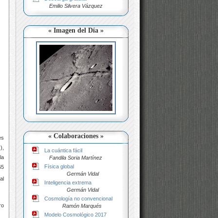
Emilio Silvera Vázquez
« Imagen del Día »
« Colaboraciones »
es
),
La cuántica fácil
la
Fandila Soria Martínez
Física global
65
Germán Vidal
al
Inteligencia extrema
Germán Vidal
Cosmología no convencional
ro
Ramón Marqués
Modelo Cosmológico 2017