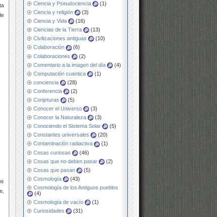
Ciencia y Pseudociencia
(1)
ta
Ciencia y religión
(3)
de
Ciencia y Vida
(16)
Ciencias de la Tierra
(13)
Civilizaciones antiguas
(10)
Colaboración
(6)
Colaboraciones
(2)
Comentario a la imagen del día
(4)
Computación cuantica
(1)
conciencia
(28)
Conferencia
(2)
Conjeturas
(5)
Conocer el Universo
(3)
Conocer la Naturaleza
(3)
Conociendo el Sistema Solar
(5)
Constantes universales
(20)
Contaminación radiactiva
(1)
Cosas curiosas
(46)
Cosas que no deben pasar
(2)
Cosas que pasan
(5)
Cosmología
(43)
os
Cosmología de los Antiguos pueblos
e,
(4)
Cosmología de vacío
(1)
Curiosidades
(31)