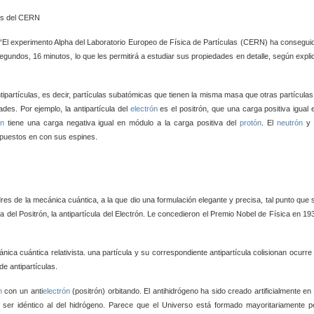
el CERN
a: “El experimento Alpha del Laboratorio Europeo de Física de Partículas (CERN) ha consegui
 segundos,
16 minutos, lo que les permitirá a estudiar sus propiedades en detalle, según expli
ipartículas, es decir, partículas subatómicas que tienen la misma masa que otras partículas
des. Por ejemplo, la antipartícula del
electrón
es el positrón, que
una carga positiva igual 
ón
tiene una carga negativa igual en módulo a la carga positiva del
protón
. El
neutrón
y 
puestos en con sus espines.
res de la mecánica cuántica, a la que dio una formulación elegante y precisa,
tal punto que 
cia del Positrón, la antipartícula del Electrón. Le concedieron el Premio Nobel de Física en 19
nica cuántica relativista.
una partícula y su correspondiente antipartícula colisionan ocurre 
de antipartículas.
n
con un anti
electrón
(positrón) orbitando. El antihidrógeno ha sido creado artificialmente en 
ía ser idéntico al del hidrógeno. Parece que el Universo está formado mayoritariamente p