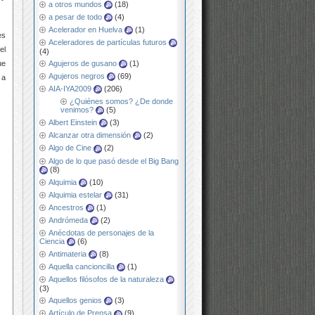
a otros mundos
(18)
a pesar de todo
(4)
Acelerador en Huelva
(1)
es
Aceleradores de partículas futuros
el
(4)
Agujeros de gusano
(1)
ue
Agujeros negros
(69)
 a
AIA-IYA2009
(206)
¿Quiénes somos? ¿De donde
venimos?
(5)
Albert Einstein
(3)
Alcanzar otra dimensión
(2)
Algo de Cine
(2)
Algo de lo que pasó desde el Big Bang
(8)
Alquimia
(10)
Alquimia estelar
(31)
Ancestros
(1)
Andrómeda
(2)
Anécdotas de personajes de la
Ciencia
(6)
Antimateria
(8)
Aquella cancioncilla
(1)
Aquellos filósofos de la naturaleza
(3)
Aquellos genios
(3)
Artículo de Prensa
(9)