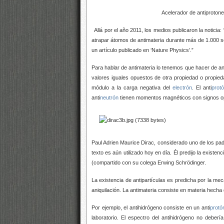
Acelerador de antiprotones d
Allá por el año 2011, los medios publicaron la notici
atrapar átomos de antimateria durante más de 1.000
un artículo publicado en ‘Nature Physics’.”
Para hablar de antimateria lo tenemos que hacer de ant
valores iguales
opuestos de otra propiedad o propieda
módulo a la carga negativa del
electrón
. El anti
prot
anti
neutrón
tienen momentos magnéticos con signos o
Paul Adrien Maurice Dirac, considerado uno de los pad
texto es aún utilizado hoy en día. Él predijo la existen
(compartido con su colega Erwing Schrödinger.
La existencia de antipartículas es predicha por la mecá
aniquilación. La antimateria consiste en materia hecha 
Por ejemplo, el antihidrógeno consiste en un anti
protó
laboratorio. El espectro del antihidrógeno no deber