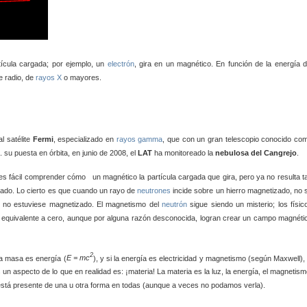
ícula cargada; por ejemplo, un
electrón
,
gira en un magnético. En función de la energía d
e radio, de
rayos X
o mayores.
l satélite
Fermi
, especializado en
rayos gamma
, que
con un gran telescopio conocido co
).
su puesta en órbita, en junio de 2008, el
LAT
ha monitoreado la
nebulosa del Cangrej
o
.
, es fácil comprender cómo
un magnético la partícula cargada que gira, pero ya no resulta t
do. Lo cierto es que cuando un rayo de
neutrones
incide sobre un hierro magnetizado, no 
ro no estuviese magnetizado. El magnetismo del
neutrón
sigue siendo un misterio; los físic
 equivalente a cero, aunque por alguna razón desconocida, logran crear un campo magnéti
2
la masa es energía (
E = mc
), y si la energía es electricidad y magnetismo (según Maxwell), 
un aspecto de lo que en realidad es: ¡materia! La materia es la luz, la energía, el magnetism
e está presente de una u otra forma en todas (aunque a veces no podamos verla).