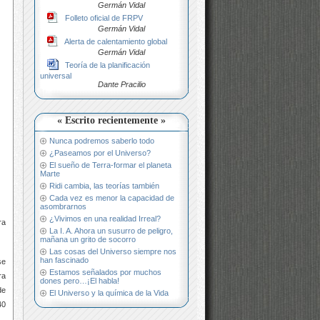
Germán Vidal
Folleto oficial de FRPV
Germán Vidal
Alerta de calentamiento global
Germán Vidal
Teoría de la planificación
universal
Dante Pracilio
« Escrito recientemente »
Nunca podremos saberlo todo
¿Paseamos por el Universo?
El sueño de Terra-formar el planeta
Marte
Ridi cambia, las teorías también
Cada vez es menor la capacidad de
asombrarnos
¿Vivimos en una realidad Irreal?
ra
La I. A. Ahora un susurro de peligro,
mañana un grito de socorro
Las cosas del Universo siempre nos
han fascinado
se
Estamos señalados por muchos
ra
dones pero…¡El habla!
de
El Universo y la química de la Vida
40