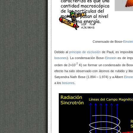
Conensado de Bose-
Einste
Debido al
principio de exclusión
de Pauli, es imposib
bosones
). La condensación Bose-
Einstein
es de impo
-7
orden de 2×10
K) se
formar un condensado de Bos
efecto ha sido observado con átomos de rubidio y liti
Satyendra Nath Bose (1.894 – 1.974) y a Albert
Einste
a los
bosones
.