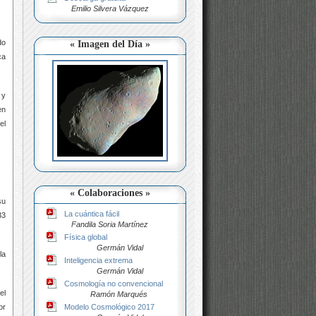
Emilio Silvera Vázquez
do
« Imagen del Día »
ca
 y
en
el
« Colaboraciones »
su
La cuántica fácil
33
Fandila Soria Martínez
Física global
Germán Vidal
la
Inteligencia extrema
Germán Vidal
Cosmología no convencional
el
Ramón Marqués
or
Modelo Cosmológico 2017