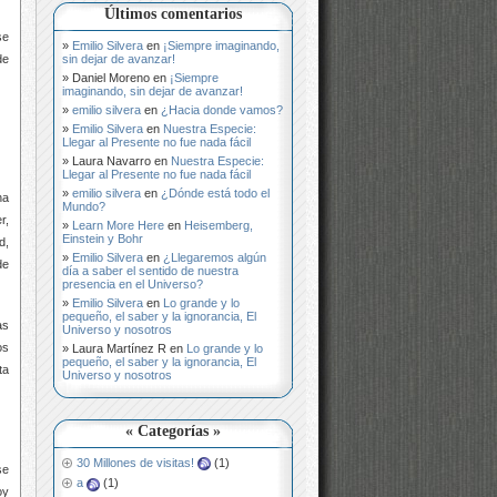
Últimos comentarios
se
Emilio Silvera
en
¡Siempre imaginando,
de
sin dejar de avanzar!
Daniel Moreno
en
¡Siempre
imaginando, sin dejar de avanzar!
emilio silvera
en
¿Hacia donde vamos?
Emilio Silvera
en
Nuestra Especie:
Llegar al Presente no fue nada fácil
Laura Navarro
en
Nuestra Especie:
Llegar al Presente no fue nada fácil
emilio silvera
en
¿Dónde está todo el
na
Mundo?
r,
Learn More Here
en
Heisemberg,
Einstein y Bohr
d,
Emilio Silvera
en
¿Llegaremos algún
de
día a saber el sentido de nuestra
presencia en el Universo?
Emilio Silvera
en
Lo grande y lo
pequeño, el saber y la ignorancia, El
as
Universo y nosotros
os
Laura Martínez R
en
Lo grande y lo
pequeño, el saber y la ignorancia, El
ta
Universo y nosotros
« Categorías »
30 Millones de visitas!
(1)
se
a
(1)
oy