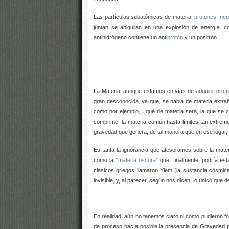
Las partículas subatómicas de materia,
protones
,
neu
juntan se aniquilan en una explosión de energía
antihidrógeno contiene un anti
protón
y un positrón.
La Materia, aunque estamos en vías de adquirir prof
gran desconocida, ya que, se habla de materia extra
como por ejemplo, ¿qué de materia será, la que se 
comprime la materia común hasta límites tan extre
gravedad que genera, de tal manera que en ese lugar, d
Es tanta la ignorancia que atesoramos sobre la mate
como la “
materia oscura
” que, finalmente, podría es
clásicos griegos llamaron Ylem (la sustancia cósmi
invisible, y, al parecer, según nos dicen, lo único que
En realidad, aún no tenemos claro ni cómo pudieron f
de proceso hacía posible la presencia de Gravedad p