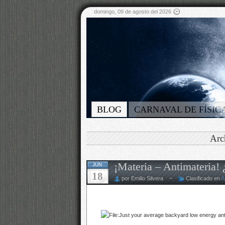
domingo, 09 de agosto del 2026
BLOG
CARNAVAL DE FÍSIC
Arc
¡Materia – Antimateria! 
JUN
18
por Emilio Silvera ~
Clasificado en
A