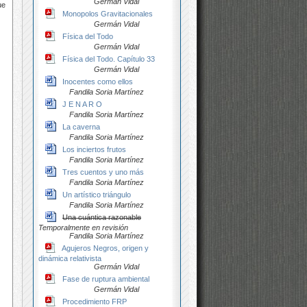
Germán Vidal
ue
Monopolos Gravitacionales
Germán Vidal
Física del Todo
Germán Vidal
Física del Todo. Capítulo 33
Germán Vidal
Inocentes como ellos
Fandila Soria Martínez
J E N A R O
Fandila Soria Martínez
La caverna
Fandila Soria Martínez
Los inciertos frutos
Fandila Soria Martínez
Tres cuentos y uno más
Fandila Soria Martínez
Un artístico triángulo
Fandila Soria Martínez
Una cuántica razonable
Temporalmente en revisión
Fandila Soria Martínez
Agujeros Negros, origen y
dinámica relativista
Germán Vidal
Fase de ruptura ambiental
Germán Vidal
Procedimiento FRP