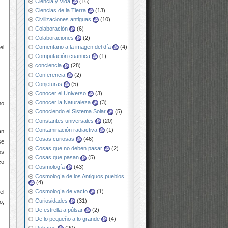
Ciencia y Vida
(16)
Ciencias de la Tierra
(13)
Civilizaciones antiguas
(10)
Colaboración
(6)
Colaboraciones
(2)
Comentario a la imagen del día
(4)
el
Computación cuantica
(1)
conciencia
(28)
Conferencia
(2)
Conjeturas
(5)
Conocer el Universo
(3)
Conocer la Naturaleza
(3)
mo
Conociendo el Sistema Solar
(5)
Constantes universales
(20)
Contaminación radiactiva
(1)
an
Cosas curiosas
(46)
se
Cosas que no deben pasar
(2)
os
Cosas que pasan
(5)
co
Cosmología
(43)
Cosmología de los Antiguos pueblos
(4)
Cosmología de vacío
(1)
el
Curiosidades
(31)
o,
De estrella a púlsar
(2)
De lo pequeño a lo grande
(4)