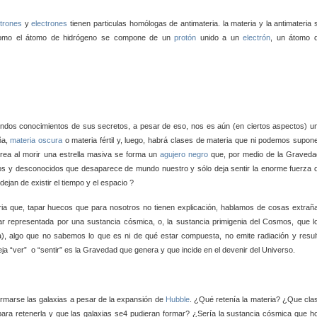
trones
y
electrones
tienen particulas homólogas de antimateria.
la materia y la antimateria 
. como el átomo de hidrógeno se compone de un
protón
unido a un
electrón
, un átomo 
undos conocimientos de sus secretos, a pesar de eso, nos es aún (en ciertos aspectos) u
ña,
materia oscura
o materia fértil y,
luego, habrá clases de materia que ni podemos supone
crea
al morir una estrella masiva se forma un
agujero negro
que, por medio de la Graveda
mos y desconocidos que desaparece de
mundo nuestro y sólo deja sentir la enorme fuerza 
ejan de existir el tiempo y el espacio ?
ria que,
tapar huecos que para nosotros no tienen explicación, hablamos de cosas extrañ
tar representada por una sustancia cósmica, o, la sustancia primigenia del Cosmos, que l
ca), algo que no sabemos lo que es ni de qué
estar compuesta, no emite radiación y resul
 deja “ver” o “sentir” es la Gravedad que genera y que incide en el devenir del Universo.
ormarse las galaxias a pesar de la expansión de
Hubble
. ¿Qué retenía la materia? ¿Que cla
ara retenerla y que las galaxias se4 pudieran formar? ¿Sería la sustancia cósmica que h