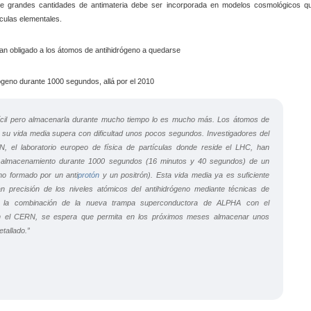
a de grandes cantidades de antimateria debe ser incorporada en modelos cosmológicos q
ículas elementales.
durante 1000 segundos, allá por el 2010
ifícil pero almacenarla durante mucho tiempo lo es mucho más. Los átomos de
y su vida media supera con dificultad unos pocos segundos. Investigadores del
 el laboratorio europeo de física de partículas donde reside el LHC, han
 almacenamiento durante 1000 segundos (16 minutos y 40 segundos) de un
mo formado por un anti
protón
y un positrón). Esta vida media ya es suficiente
an precisión de los niveles atómicos del antihidrógeno mediante técnicas de
 la combinación de la nueva trampa superconductora de ALPHA con el
n el CERN, se espera que permita en los próximos meses almacenar unos
tallado.”