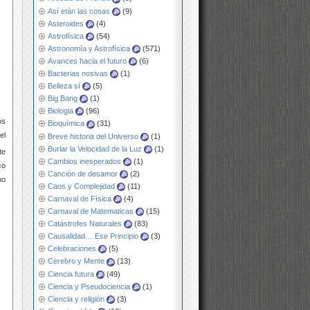
Así etán las cosas
(9)
Asteroides
(4)
Astrofísica
(54)
Astronomía y Astrofísica
(571)
Avances hacia el futuro
(6)
Bacterias nosivas
(1)
Belleza sí
(5)
Big Bang
(1)
Biologia
(96)
os
Bioquímica
(31)
el
Breve historia del Universo
(1)
Burlar la Velocidad de la Luz
(1)
te
Cambios inesperados
(1)
co
Canción de desamor
(2)
no
Caos y Complejidad
(11)
Carnaval de Física
(4)
Carnaval de Matematicas
(15)
Catástrofes Naturales
(83)
Causalidad… Ese Principio
(3)
Celebraciones
(5)
Cerebro y Mente
(13)
Ciencia futura
(49)
Ciencia y Pseudociencia
(1)
Ciencia y religión
(3)