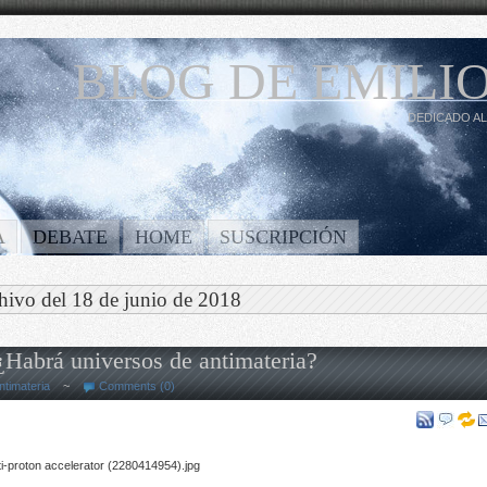
BLOG DE EMILIO
DEDICADO AL
A
DEBATE
HOME
SUSCRIPCIÓN
hivo del 18 de junio de 2018
¿Habrá universos de antimateria?
ntimateria
~
Comments (0)