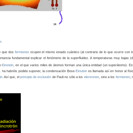
in
le que dos
fermiones
ocupen el mismo estado cuántico (al contrario de lo que ocurre con l
rtancia fundamental
explicar el fenómeno de la superfluidez. A temperaturas muy bajas (d
e-
Einstein
, en el que varios miles de átomos forman una única entidad (un superátomo). Es
o.
ha habréis podido suponer, la condensación Bose-
Einstein
es llamada así en honor al físi
in
. Así que, el
principio de exclusión
de Pauli
no sólo a los
electrones
, sino
a los
fermiones
;