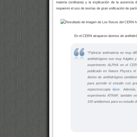
materia (ordinaria) y la explicación de la ausenci
requieren el uso de teorías de gran unificación de part
En el CERN atraparon átomos de antihidrógeno 
“Fabricar antimateria es muy d
antihidrógeno son muy frágiles 
experimento ALPHA en el CERN,
publicado en
Nature Physics
el
átomo de antihidrógeno (antiáto
para permitir el estudio con gr
espectroscopia
láser
. Además,
experimento ATRAP, también e
100 antiátomos para su estudio de