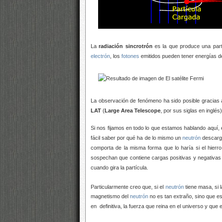
La
radiación sincrotrón
es la que produce una part
electrón
, los
fotones
emitidos pueden tener energías d
La observación de
fenómeno ha sido posible gracias a
LAT
(
Large Area Telescope
, por sus siglas en inglés
Si nos fijamos en todo lo que estamos hablando aquí
fácil saber por qué ha de
lo mismo un
neutrón
descarga
comporta de la misma forma que lo haría si el hier
sospechan que contiene cargas positivas y negativas
cuando gira la partícula.
Particularmente creo que, si el
neutrón
tiene masa, si 
magnetismo del
neutrón
no es tan extraño, sino que es 
en definitiva, la fuerza que reina en el universo y qu