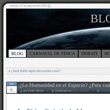
viernes, 07 de agosto del 2026
BLO
BLOG
CARNAVAL DE FÍSICA
DEBATE
H
«
¿Será Marte algún día nuestra casa?
¿La Humanidad en el Espacio? ¿Para cu
SEP
6
por Emilio Silvera ~
Clasificado en
Otros mundos
~
Commen