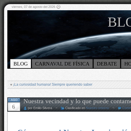
viernes, 07 de agosto del 2026
BLO
BLOG
CARNAVAL DE FÍSICA
DEBATE
H
«
¡La curiosidad humana! Siempre queriendo saber
Nuestra vecindad y lo que puede contarn
AGO
6
por Emilio Silvera ~
Clasificado en
Nuestro entorno
~
Comme