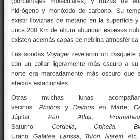
(porcentajes moleculares) y trazas de et
hidrógeno y monóxido de carbono. Su temp
existir lloviznas de metano en la superficie
unos 200 Km de altura abundan espesas nube
existen además capas de neblina atmosférica
Las sondas
Voyager
revelaron un casquete p
con un collar ligeramente más oscuro a su 
norte era marcadamente más oscuro que e
efectos estacionales.
Otras muchas lunas acompaña
vecinos:
Phobos
y
Deimos
en Marte;
Ca
Júpiter;
Pan
,
Atlas
,
Prometheu
Saturno;
Cordelia
,
Ophelia
,
B
Urano;
Galatea
,
Larissa
,
Tritón
,
Nereid
, etc