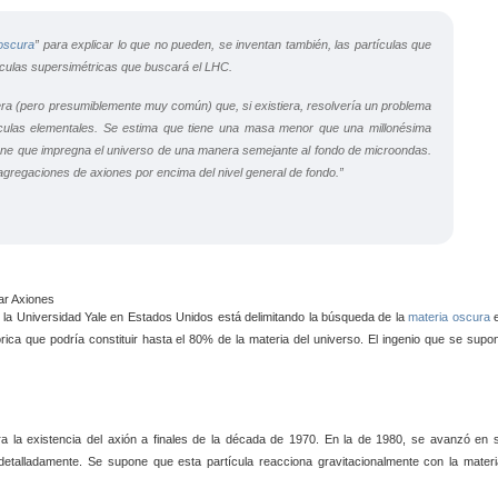
oscura
” para explicar lo que no pueden, se inventan también, las partículas que
ículas supersimétricas que buscará el LHC.
gera (pero presumiblemente muy común) que, si existiera, resolvería un problema
tículas elementales. Se estima que tiene una masa menor que una millonésima
ne que impregna el universo de una manera semejante al fondo de microondas.
agregaciones de axiones por encima del nivel general de fondo.”
Axiones
r la Universidad Yale en Estados Unidos está delimitando la búsqueda de la
materia oscura
rica que podría constituir hasta el 80% de la materia del universo. El ingenio que se supo
ra la existencia del axión a finales de la década de 1970. En la de 1980, se avanzó en 
etalladamente. Se supone que esta partícula reacciona gravitacionalmente con la materi