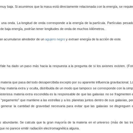
 muy baja. Si asumimos que la masa está directamente relacionada con la energía, se requie
o una onda. La longitud de onda corresponde a la energía de la partícula. Partículas pesad
 de baja energía, podrían tener longitudes de onda de muchos kilómetros.
an acumularse alrededor de un
agujero negro
y extraer energía de la acción de este.
 Yale ha dado un paso más hacia la respuesta a la pregunta de si los axiones existen. (Fot
 materia que pasa del todo desapercibida excepto por su aparente influencia gravitacional. L
ue hay materia extra y oculta, distribuida de un modo que tampoco se corresponde con la simp
steriosa materia extra escondida es la responsable de que las galaxias no se fragmenten 
“pegamento” que mantiene a las estrellas y a los planetas juntos dentro de sus galaxias, pe
ra generar la cantidad de gravedad necesaria para evitar que las galaxias se disgreguen 
 abundante. Se calcula que la gran mayoría de la materia en el universo (más de las tr
ue no parece emitir radiación electromagnética alguna.