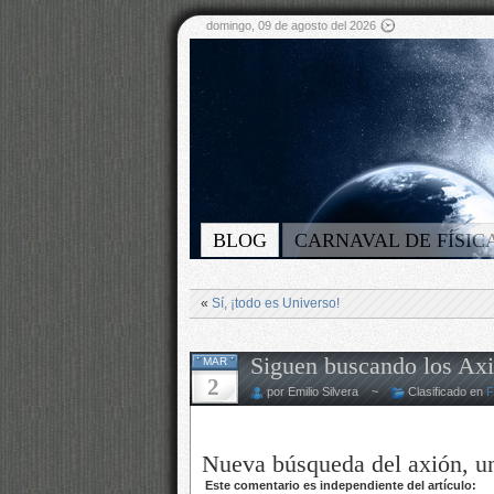
domingo, 09 de agosto del 2026
BLOG
CARNAVAL DE FÍSIC
«
Sí, ¡todo es Universo!
Siguen buscando los Ax
MAR
2
por Emilio Silvera ~
Clasificado en
F
Nueva búsqueda del axión, un
Este comentario es independiente del artículo: