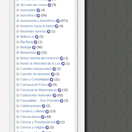
Así etán las cosas
(9)
Asteroides
(4)
Astrofísica
(54)
Astronomía y Astrofísica
(571)
Avances hacia el futuro
(6)
Bacterias nosivas
(1)
Belleza sí
(5)
Big Bang
(1)
Biologia
(96)
Bioquímica
(31)
Breve historia del Universo
(1)
Burlar la Velocidad de la Luz
(1)
Cambios inesperados
(1)
Canción de desamor
(2)
Caos y Complejidad
(11)
Carnaval de Física
(4)
Carnaval de Matematicas
(15)
Catástrofes Naturales
(83)
Causalidad… Ese Principio
(3)
Celebraciones
(5)
Cerebro y Mente
(13)
Ciencia futura
(49)
Ciencia y Pseudociencia
(1)
Ciencia y religión
(3)