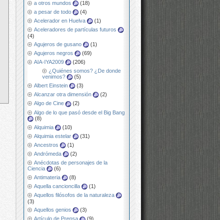
a otros mundos
(18)
a pesar de todo
(4)
Acelerador en Huelva
(1)
Aceleradores de partículas futuros
(4)
Agujeros de gusano
(1)
Agujeros negros
(69)
AIA-IYA2009
(206)
¿Quiénes somos? ¿De donde
venimos?
(5)
Albert Einstein
(3)
Alcanzar otra dimensión
(2)
Algo de Cine
(2)
Algo de lo que pasó desde el Big Bang
(8)
Alquimia
(10)
Alquimia estelar
(31)
Ancestros
(1)
Andrómeda
(2)
Anécdotas de personajes de la
Ciencia
(6)
Antimateria
(8)
Aquella cancioncilla
(1)
Aquellos filósofos de la naturaleza
(3)
Aquellos genios
(3)
Artículo de Prensa
(9)