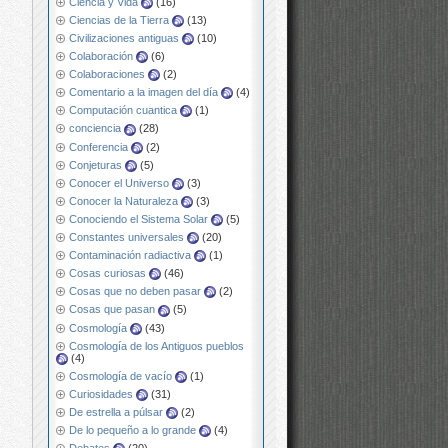
Ciencia y Vida
(16)
Ciencias de la Tierra
(13)
Civilizaciones antiguas
(10)
Colaboración
(6)
Colaboraciones
(2)
Comentario a la imagen del día
(4)
Computación cuantica
(1)
conciencia
(28)
Conferencia
(2)
Conjeturas
(5)
Conocer el Universo
(3)
Conocer la Naturaleza
(3)
Conociendo el Sistema Solar
(5)
Constantes universales
(20)
Contaminación radiactiva
(1)
Cosas curiosas
(46)
Cosas que no deben pasar
(2)
Cosas que pasan
(5)
Cosmología
(43)
Cosmología de los Antiguos pueblos
(4)
Cosmología de vacío
(1)
Curiosidades
(31)
De estrella a púlsar
(2)
De lo pequeño a lo grande
(4)