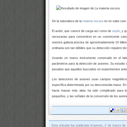
De la naturaleza de la
materia oscura
no se sabe casi 
El axión, que carece de carga así como de
espín
, y 
necesarias para convertirse en un convincente cand
nuestra galaxia precisa de aproximadamente 10 billon
ordinaria son tan débiles que su detección requiere t
Usando un nuevo instrumento construido en el labo
parámetros para la detección de axiones. Su estudio 
pesados que aquellos buscados en experimentos anter
Los detectores de axiones usan campos magnéticos
específica determinada por su desconocida masa. En 
hacia masas más altas ha sido complicado para los
pequeños, y las señales de la conversión de los axion
Esta entrada fue publicada el jueves, 2 de marzo de 