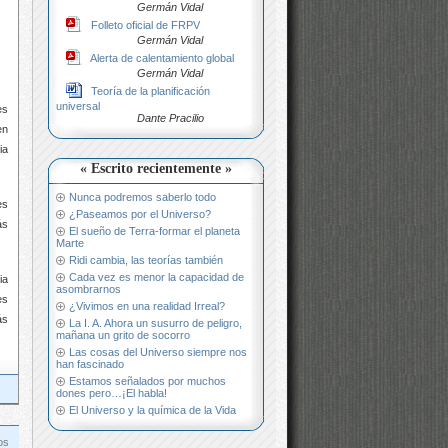
Germán Vidal
Folleto oficial de FRPV
Germán Vidal
Alerta de calentamiento global
Germán Vidal
Teoría de la planificación
universal
es
Dante Pracilio
n
ia
« Escrito recientemente »
Nunca podremos saberlo todo
es
¿Paseamos por el Universo?
ás
El sueño de Terra-formar el planeta
Marte
Ridi cambia, las teorías también
Cada vez es menor la capacidad de
ia
asombrarnos
es
¿Vivimos en una realidad Irreal?
ás
La I. A. Ahora un susurro de peligro,
mañana un grito de socorro
Las cosas del Universo siempre nos
han fascinado
Estamos señalados por muchos
dones pero…¡El habla!
El Universo y la química de la Vida
os