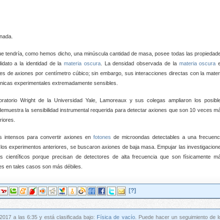
nada.
que tendría, como hemos dicho, una minúscula cantidad de masa, posee todas las propiedad
idato a la identidad de la
materia oscura
. La densidad observada de la
materia oscura
e
es de axiones por centímetro cúbico; sin embargo, sus interacciones directas con la mater
écnicas experimentales extremadamente sensibles.
ratorio Wright de la Universidad Yale, Lamoreaux y sus colegas ampliaron los posibl
demuestra la sensibilidad instrumental requerida para detectar axiones que son 10 veces m
iores.
 intensos para convertir axiones en
fotones
de microondas detectables a una frecuenc
los experimentos anteriores, se buscaron axiones de baja masa. Empujar las investigacion
 científicos porque precisan de detectores de alta frecuencia que son físicamente m
es en tales casos son más débiles.
[?]
2017 a las 6:35 y está clasificada bajo:
Física de vacío
. Puede hacer un seguimiento de l