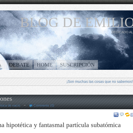
BLOG DE EMILIO
DEDICADO AL
A
DEBATE
HOME
SUSCRIPCIÓN
¡Son muchas las cosas que no sabemos!
iones
ísica de vacío
~
Comments (0)
a hipotética y fantasmal partícula subatómica