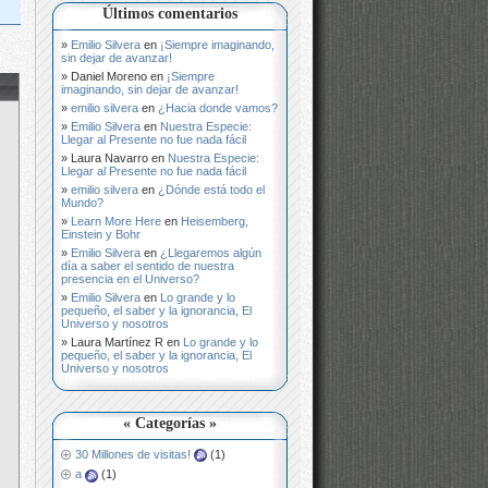
Últimos comentarios
Emilio Silvera
en
¡Siempre imaginando,
sin dejar de avanzar!
Daniel Moreno
en
¡Siempre
imaginando, sin dejar de avanzar!
emilio silvera
en
¿Hacia donde vamos?
Emilio Silvera
en
Nuestra Especie:
Llegar al Presente no fue nada fácil
Laura Navarro
en
Nuestra Especie:
Llegar al Presente no fue nada fácil
emilio silvera
en
¿Dónde está todo el
Mundo?
Learn More Here
en
Heisemberg,
Einstein y Bohr
Emilio Silvera
en
¿Llegaremos algún
día a saber el sentido de nuestra
presencia en el Universo?
Emilio Silvera
en
Lo grande y lo
pequeño, el saber y la ignorancia, El
Universo y nosotros
Laura Martínez R
en
Lo grande y lo
pequeño, el saber y la ignorancia, El
Universo y nosotros
« Categorías »
30 Millones de visitas!
(1)
a
(1)