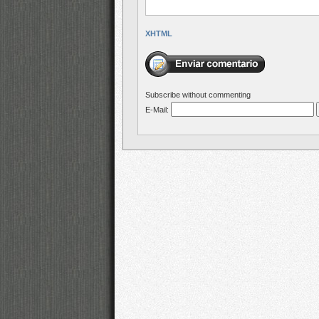
XHTML
Subscribe without commenting
E-Mail: