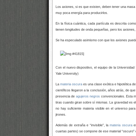
Los axiones, si es que existen, deben tener una masa
muy poca energía para producirlos.
En la física cuántica, cada partícula es descrita com
tienen longitudes de onda pequeñas, pero los axiones,
Se ha especulado asimismo con que los axiones pued
Con el nuevo dispositivo, el equipo de la Universidad
Yale University)
La
materia oscura
es una clase exótica e hipotética de
científicos llegaron a la conclusión, años atrás, de q
presencia de
agujeros negros
convencionales. Esta mi
tiras cuando giran sobre sí mismas. La gravedad es el 
no hay suficiente materia visible en el universo pa
jirones.
Además de extraña e “invisible”, la
materia oscura
es
cuartas partes) se compone de ese material “oscuro” q