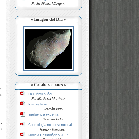
Emilio Silvera Vázquez
« Imagen del Día »
« Colaboraciones »
en
La cuántica fácil
ne
Fandila Soria Martínez
Física global
Germán Vidal
Inteligencia extrema
Germán Vidal
su
Cosmología no convencional
a,
Ramón Marqués
Modelo Cosmológico 2017