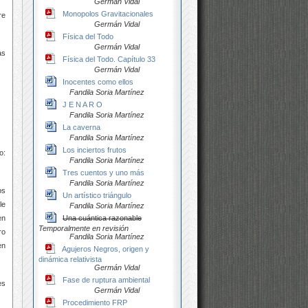
Germán Vidal
Monopolos Gravitacionales
re
Germán Vidal
Física del Todo
Germán Vidal
as
Física del Todo. Capítulo 33
Germán Vidal
Inocentes como ellos
Fandila Soria Martínez
J E N A R O
Fandila Soria Martínez
La caverna
Fandila Soria Martínez
Los inciertos frutos
o:
Fandila Soria Martínez
Tres cuentos y uno más
Fandila Soria Martínez
os
Un artístico triángulo
le
Fandila Soria Martínez
en
Una cuántica razonable
Temporalmente en revisión
ro
Fandila Soria Martínez
en
Agujeros Negros, origen y
dinámica relativista
Germán Vidal
Fase de ruptura ambiental
es
Germán Vidal
Procedimiento FRP