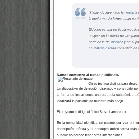
“Habiendo inventado la “
materia 
la conforma:
Axiones
, unas part
El Axión es una partícula muy li
antiguo en la teoría de las par
parte de la del
electrón
y se supo
La
materia oscura
consistiría en 
Damos comienzo al trabao publicado.
Otras técnica distinta para detectar 
Un dispositivo de detección diseñado y construido po
la forma de los axiones, una partícula subatómica teó
localizará la partícula se muestra más abajo.
El proyecto lo dirige el físico Steve Lamoreaux.
En la comunidad científica se planteó por vez prime
descripción teórica y el concepto cobró forma más d
aunque no parece tener otras interacciones.