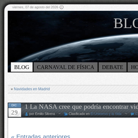
viernes, 07 de agosto del 2026
BLO
BLOG
CARNAVAL DE FÍSICA
DEBATE
H
«
Navidades en Madrid
1 La NASA cree que podría encontrar vida
DIC
29
por Emilio Silvera ~
Clasificado en
El Universo y la Vida
~
C
« Entradas anteriores