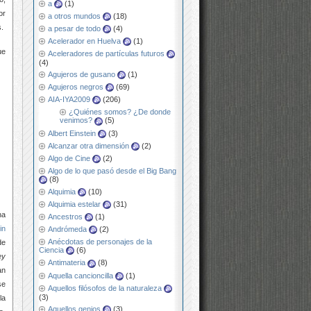
a
(1)
or
a otros mundos
(18)
s.
a pesar de todo
(4)
Acelerador en Huelva
(1)
ue
Aceleradores de partículas futuros
(4)
Agujeros de gusano
(1)
Agujeros negros
(69)
AIA-IYA2009
(206)
¿Quiénes somos? ¿De donde
venimos?
(5)
Albert Einstein
(3)
Alcanzar otra dimensión
(2)
Algo de Cine
(2)
Algo de lo que pasó desde el Big Bang
(8)
Alquimia
(10)
Alquimia estelar
(31)
na
Ancestros
(1)
in
Andrómeda
(2)
Anécdotas de personajes de la
de
Ciencia
(6)
ey
Antimateria
(8)
an
Aquella cancioncilla
(1)
se
Aquellos filósofos de la naturaleza
(3)
la
Aquellos genios
(3)