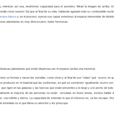
, mientras así sea, tendremos capacidad para el asombro. Mirad la imagen de arriba: U
strella como nuestro Sol que al final de su vida, habiendo agotado todo su combustible nucle
enana blanca
y, en el proceso, eyecta sus capas exteriores al espacio interestelar de distint
losas planetarias es muy diversa pero, todas hermosas.
ulosas planetarias que están dispersas por el espacio (arriba una muestra)
como se forman y nacen las estrellas, como viven y al final de sus “vidas” qué ocurre, en q
se producen en el material que las conforman, en qué se convierten. Igualmente ocurre con 
ue rigen en las galaxias y las fuerzas que están presentes a lo largo y a lo ancho de todo 
almente la mayoría de las personas no están versadas en éstos temas, incluso hablar d
e, casi infinito y eterno. La capacidad de entender lo que el Universo es, se les escapa. Viv
o inmediato es lo que llama su atención y les preocupa.