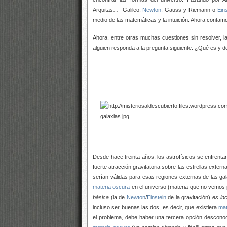
Arquitas… Galileo,
Newton
, Gauss y Riemann o
Eins
medio de las matemáticas y la intuición. Ahora contam
Ahora, entre otras muchas cuestiones sin resolver, 
alguien responda a la pregunta siguiente: ¿Qué es y d
Desde hace treinta años, los astrofísicos se enfrent
fuerte atracción gravitatoria sobre las estrellas extern
serían válidas para esas regiones externas de las gala
materia oscura
en el universo (materia que no vemos p
básica
(la de
Newton
/
Einstein
de la gravitación)
es in
incluso ser buenas las dos, es decir, que existiera
mat
el problema, debe haber una tercera opción desconoci