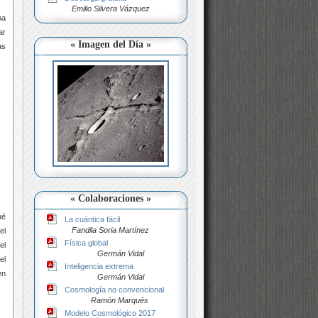
Emilio Silvera Vázquez
na
ar
« Imagen del Día »
as
« Colaboraciones »
ué
La cuántica fácil
Fandila Soria Martínez
el
Física global
el
Germán Vidal
el
Inteligencia extrema
en
Germán Vidal
Cosmología no convencional
Ramón Marqués
Modelo Cosmológico 2017