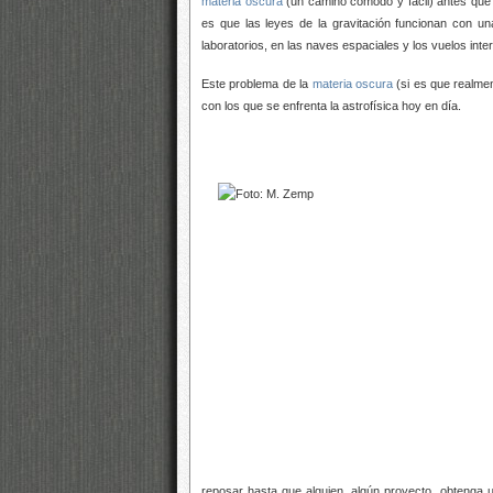
materia oscura
(un camino cómodo y fácil) antes que 
es que las leyes de la gravitación funcionan con un
laboratorios, en las naves espaciales y los vuelos inter
Este problema de la
materia oscura
(si es que realmen
con los que se enfrenta la astrofísica hoy en día.
reposar hasta que alguien, algún proyecto, obtenga