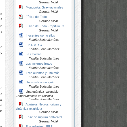
Germán Vidal
Monopolos Gravitacionales
Germán Vidal
as
Física del Todo
es
Germán Vidal
ón
Física del Todo. Capítulo 33
Germán Vidal
ra
Inocentes como ellos
Fandila Soria Martínez
J E N A R O
an
Fandila Soria Martínez
 y
La caverna
Fandila Soria Martínez
Los inciertos frutos
Fandila Soria Martínez
Tres cuentos y uno más
Fandila Soria Martínez
Un artístico triángulo
Fandila Soria Martínez
en
Una cuántica razonable
 a
Temporalmente en revisión
Fandila Soria Martínez
ae
Agujeros Negros, origen y
na
dinámica relativista
la
Germán Vidal
Fase de ruptura ambiental
Germán Vidal
Procedimiento FRP
ue