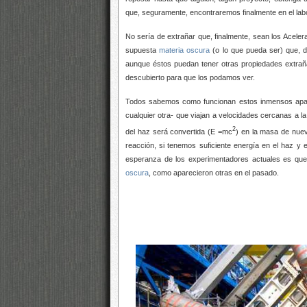
que, seguramente, encontraremos finalmente en el labo
No sería de extrañar que, finalmente, sean los Aceler
supuesta
materia oscura
(o lo que pueda ser) que, de
aunque éstos puedan tener otras propiedades extraña
descubierto para que los podamos ver.
Todos sabemos como funcionan estos inmensos apar
cualquier otra- que viajan a velocidades cercanas a la 
2
del haz será convertida (E =mc
) en la masa de nuev
reacción, si tenemos suficiente energía en el haz
esperanza de los experimentadores actuales es que
oscura
, como aparecieron otras en el pasado.