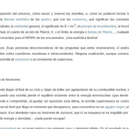
expansión del universo, cómo nacen y mueren las estrellas, o, cómo se pudieron formar l
 la
libertad asintótica
de los
quarks
, qué son los
nucleones
, qué significan las constant
2
stándar, la
relatividad
general, el significado de E = mc
, el
principio de incertidumbre
, la funci
Pauli, el cuánto de acción de Planck,
h
, o el límite, la energía o
tiempo de Planck
…, cualquie
conocidas para el 99’99% de los encuestados. ¡Una auténtica lástima!
rsos. Esas personas desconocedoras de las preguntas que antes enumeramos, sí podrí
antee sobre cuestiones mundanas e intrascendentes. Ninguna explicación, aunque somera
 estrella de
neutrones
o un remanente de supernova.
 de Neutrones
do llegan al final de su ciclo y dejan de brillar por agotamiento de su combustible nuclear, 
uando una estrella pierde el equilibrio existente entre la energía termonuclear (que tiende
ende a comprimirla), al quedar sin oposición esta última, la estrella supermasiva se contr
ta tal nivel que llega un momento que desaparece, para convertirse en un
agujero negro
, u
espacio. A su alrededor nace un
horizonte de sucesos
, que si se traspasa se es engullido por 
o de energía y densidad… ¡nada puede escapar!
singularidad
es un punto teórico con volumen cero y densidad infinita. Es el resultado al q