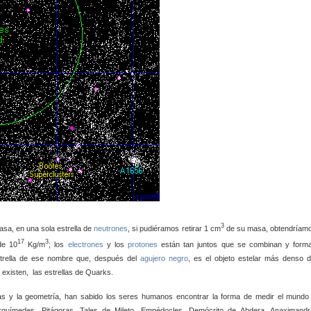
3
asa, en una sola estrella de
neutrones
, si pudiéramos retirar 1 cm
de su masa, obtendríam
17
3
de 10
Kg/m
; los
electrones
y los
protones
están tan juntos que se combinan y form
trella de ese nombre que, después del
agujero negro
, es el objeto estelar más denso d
existen, las estrellas de Quarks.
as y la geometría, han sabido los seres humanos encontrar la forma de medir el mundo
rquímedes, Pitágoras, Tales de Mileto, Empédocles, Demócrito de Abdera, Anaximandr