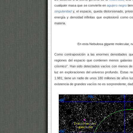
cualquier masa que se convierte en
agujero negro
tien
singularidad
y, el espacio, queda distorsionado, pri
energía y densidad infinitas que explosionó como co
materia.
En esta Nebulosa gigante molecular, nacen las
Como contraposición a las enormes densidades qu
regiones del espacio que contienen menos galaxias
cósmico”. Han sido detectados vacíos con menos de 
luz en exploraciones del universo profundo. Estas r
1.981; tiene un radio de unos 180 millones de años l
existencia de grandes vacíos no es sorprendente, dad