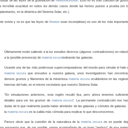
dudar de las leyes de la gravitación de
Newton
/
Einstein
. Esto no es sólo cuestión de gusto
a increíble exactitud en todos
los demás
casos donde las hemos puesto a prueba (en l
planetarios, en la dinámica del Sistema Solar, etc.).
te existe y no es que las leyes de
Newton
sean incompletas) es uno de los más important
Últimamente están saliendo a la luz estudios diversos (algunos contradictorios) en relaci
a la (posible presencia) de
materia oscura
todeando las galaxias.
Usando una de las más poderosas supercomputadoras del mundo para simular el halo 
materia oscura
que envuelve a nuestra galaxia, unos investigadores han encontra
densos grumos y filamentos de la misteriosa
materia oscura
ocultándose en las region
internas del halo, en el mismo vecindario que nuestro Sistema Solar.
“En simulaciones anteriores, esta región resultó lisa, pero ahora tenemos suficient
detalles para ver los grumos de
materia oscura
”. La permanete contradicción nos ha
dudar de lo que realmente pueda haber alrededor de las galaxias y cúmulos de galaxias. 
la
materia oscura
es la salida más cómoda para explicar lo que desconocemos.
Parece obvio que la cuestión de la naturaleza de la
materia oscura
no se puede dej
 una respuesta que, de ser posible, venga acompañada de un buen “pedazo” de esa mater