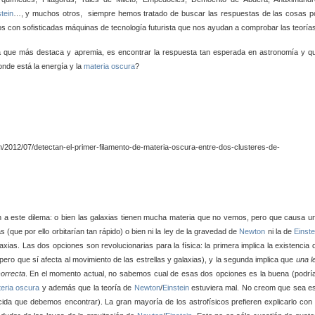
tein
…, y muchos otros, siempre hemos tratado de buscar las respuestas de las cosas p
os con sofisticadas máquinas de tecnología futurista que nos ayudan a comprobar las teoría
la que más destaca y apremia, es encontrar la respuesta tan esperada en astronomía y q
onde está la energía y la
materia oscura
?
an a este dilema: o bien las galaxias tienen mucha materia que no vemos, pero que causa u
as (que por ello orbitarían tan rápido) o bien ni la ley de la gravedad de
Newton
ni la de
Einste
xias. Las dos opciones son revolucionarias para la física: la primera implica la existencia 
ero que sí afecta al movimiento de las estrellas y galaxias), y la segunda implica que
una l
correcta
. En el momento actual, no sabemos cual de esas dos opciones es la buena (podrí
eria oscura
y además que la teoría de
Newton
/
Einstein
estuviera mal. No creom que sea e
da que debemos encontrar). La gran mayoría de los astrofísicos prefieren explicarlo con 