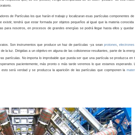
ratorio.
adores de Partículas los que harán el trabajo y localizaran esas partículas componentes de 
 existir, tendrá que estar formada por objetos pequeños al igual que la materia conocida 
s para nosotros, en procesos de grandes energías se podrá llegar hasta ellos y quedar 
atos. Son instrumentos que produce un haz de partículas -ya sean
protones
,
electrones
de la luz. Dirigidas a un objetivo en alguna de las colisionesw resultantes, parte de la energ
as partículas. No importa lo improbable que pueda ser que una partícula se produzca en t
 y esperamos pacientemente, más pronto o más tarde veremos lo que estamos esperando. 
 esto será verdad y se produzca la aparición de las partículas que copmponen la
mater