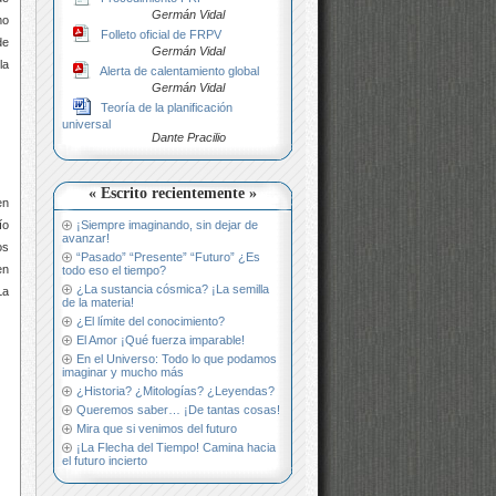
Germán Vidal
mo
Folleto oficial de FRPV
e
Germán Vidal
la
Alerta de calentamiento global
Germán Vidal
Teoría de la planificación
universal
Dante Pracilio
« Escrito recientemente »
en
¡Siempre imaginando, sin dejar de
ío
avanzar!
os
“Pasado” “Presente” “Futuro” ¿Es
en
todo eso el tiempo?
¿La sustancia cósmica? ¡La semilla
La
de la materia!
¿El límite del conocimiento?
El Amor ¡Qué fuerza imparable!
En el Universo: Todo lo que podamos
imaginar y mucho más
¿Historia? ¿Mitologías? ¿Leyendas?
Queremos saber… ¡De tantas cosas!
Mira que si venimos del futuro
¡La Flecha del Tiempo! Camina hacia
el futuro incierto