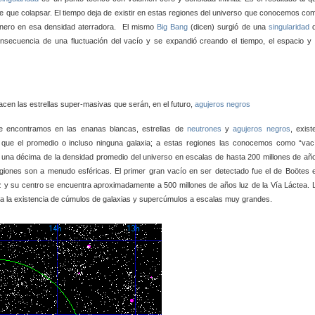
e que colapsar. El tiempo deja de existir en estas regiones del universo que conocemos co
sionero en esa densidad aterradora. El mismo
Big Bang
(dicen) surgió de una
singularidad
d
nsecuencia de una fluctuación del vacío y se expandió creando el tiempo, el espacio y 
 estrellas super-masivas que serán, en el futuro,
agujeros negros
e encontramos en las enanas blancas, estrellas de
neutrones
y
agujeros negros
, exist
 que el promedio o incluso ninguna galaxia; a estas regiones las conocemos como “vac
una décima de la densidad promedio del universo en escalas de hasta 200 millones de añ
egiones son a menudo esféricas. El primer gran vacío en ser detectado fue el de Boötes 
uz y su centro se encuentra aproximadamente a 500 millones de años luz de la Vía Láctea. 
a la existencia de cúmulos de galaxias y supercúmulos a escalas muy grandes.