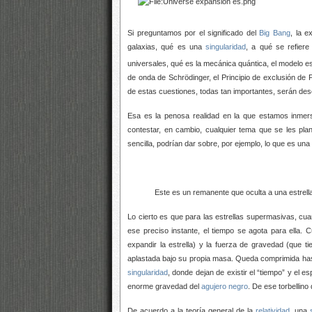
Si preguntamos por el significado del
Big Bang
, la 
galaxias, qué es una
singularidad
, a qué se refiere
universales, qué es la mecánica quántica, el modelo e
de onda de Schrödinger, el Principio de exclusión de 
de estas cuestiones, todas tan importantes, serán des
Esa es la penosa realidad en la que estamos inme
contestar, en cambio, cualquier tema que se les pl
sencilla, podrían dar sobre, por ejemplo, lo que es una
Este es un remanente que oculta a una estrella
Lo cierto es que para las estrellas supermasivas, cuan
ese preciso instante, el tiempo se agota para ella. C
expandir la estrella) y la fuerza de gravedad (que ti
aplastada bajo su propia masa. Queda comprimida has
singularidad
, donde dejan de existir el “tiempo” y el 
enorme gravedad del
agujero negro
. De ese torbellin
De acuerdo a la teoría general de la
relatividad
, una