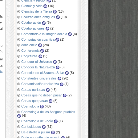
Ciencia y religión
(3)
Ciencia y Vida
(16)
Ciencias de la Tierra
(13)
la
Civilizaciones antiguas
(10)
y,
Colaboración
(6)
Colaboraciones
(2)
al
Comentario a la imagen del día
(4)
Computación cuantica
(1)
conciencia
(28)
o
Conferencia
(2)
ía
Conjeturas
(5)
al
Conocer el Universo
(3)
La
Conocer la Naturaleza
(3)
ia
Conociendo el Sistema Solar
(5)
Constantes universales
(20)
Contaminación radiactiva
(1)
Cosas curiosas
(46)
Cosas que no deben pasar
(2)
Cosas que pasan
(5)
Cosmología
(43)
Cosmología de los Antiguos pueblos
(4)
Cosmología de vacío
(1)
Curiosidades
(31)
De estrella a púlsar
(2)
De lo pequeño a lo grande
(4)