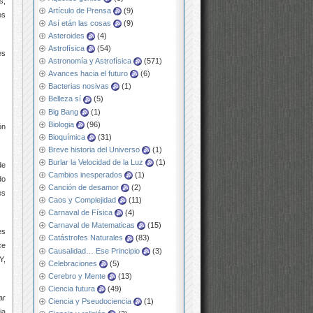
s,
Artículo de Prensa
(9)
os
Así etán las cosas
(9)
Asteroides
(4)
Astrofísica
(54)
es
Astronomía y Astrofísica
(571)
Avances hacia el futuro
(6)
Bacterias nosivas
(1)
Belleza sí
(5)
Big Bang
(1)
Biologia
(96)
ón
Bioquímica
(31)
Breve historia del Universo
(1)
Burlar la Velocidad de la Luz
(1)
de
Cambios inesperados
(1)
do
Canción de desamor
(2)
es
Caos y Complejidad
(11)
Carnaval de Física
(4)
Carnaval de Matematicas
(15)
es
Catástrofes Naturales
(83)
ce
Causalidad… Ese Principio
(3)
Y,
Celebraciones
(5)
Cerebro y Mente
(13)
Ciencia futura
(49)
ar
Ciencia y Pseudociencia
(1)
ia