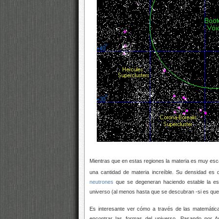
Mientras que en estas regiones la materia es muy esc
una cantidad de materia increíble. Su densidad es 
neutrones
que se degeneran haciendo estable la es
universo (al menos hasta que se descubran -si es que 
Es interesante ver cómo a través de las matemátic
encontrar las formas del universo. Pasando por A