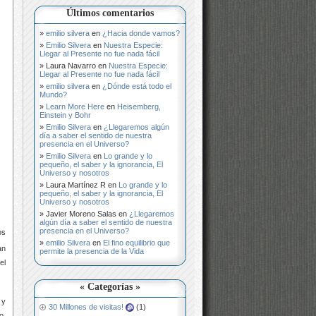
Últimos comentarios
emilio silvera
en
¿Hacia donde vamos?
Emilio Silvera
en
Nuestra Especie:
Llegar al Presente no fue nada fácil
Laura Navarro
en
Nuestra Especie:
Llegar al Presente no fue nada fácil
emilio silvera
en
¿Dónde está todo el
Mundo?
Learn More Here
en
Heisemberg,
Einstein y Bohr
Emilio Silvera
en
¿Llegaremos algún
día a saber el sentido de nuestra
presencia en el Universo?
Emilio Silvera
en
Lo grande y lo
pequeño, el saber y la ignorancia, El
Universo y nosotros
Laura Martínez R
en
Lo grande y lo
pequeño, el saber y la ignorancia, El
Universo y nosotros
Javier Moreno Salas
en
¿Llegaremos
algún día a saber el sentido de nuestra
presencia en el Universo?
os
emilio Silvera
en
El fino equilibrio que
an
permite la presencia de la Vida
el
« Categorías »
 y
30 Millones de visitas!
(1)
o,