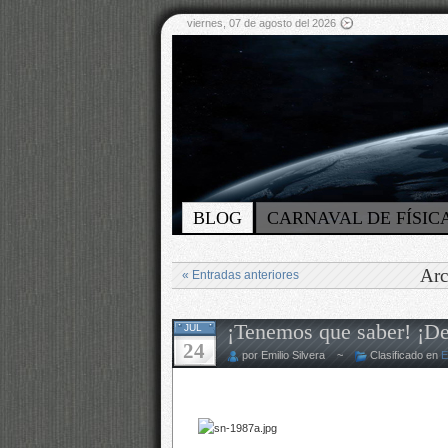
viernes, 07 de agosto del 2026
BLOG
CARNAVAL DE FÍSIC
Arc
« Entradas anteriores
¡Tenemos que saber! ¡De
JUL
24
por Emilio Silvera ~
Clasificado en
E