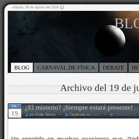
sábado, 08 de agosto del 2026
BLO
BLOG
CARNAVAL DE FÍSICA
DEBATE
H
Archivo del 19 de j
¿El misterio? ¡Siempre estará presente!
JUL
19
por Emilio Silvera ~
Clasificado en
Física
~
Comments (1)