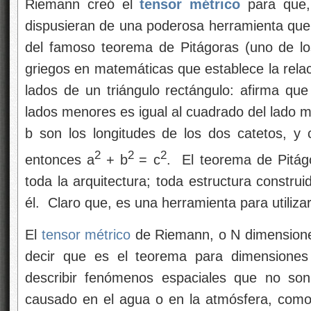
Riemann creó el
tensor métrico
para que,
dispusieran de una poderosa herramienta que l
del famoso teorema de Pitágoras (uno de lo
griegos en matemáticas que establece la relaci
lados de un triángulo rectángulo: afirma qu
lados menores es igual al cuadrado del lado ma
b son los longitudes de los dos catetos, y c
2
2
2
entonces a
+ b
= c
. El teorema de Pitág
toda la arquitectura; toda estructura constru
él. Claro que, es una herramienta para utiliza
El
tensor métrico
de Riemann, o N dimensione
decir que es el teorema para dimensione
describir fenómenos espaciales que no son
causado en el agua o en la atmósfera, como