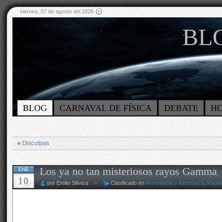
viernes, 07 de agosto del 2026
BLO
BLOG
CARNAVAL DE FÍSICA
DEBATE
H
«
Disculpas
Los ya no tan misteriosos rayos Gamma
ENE
10
por Emilio Silvera ~
Clasificado en
Astronomía y Astrofísica
,
Radia