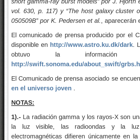
short gamma-ray burst models” por J. Hjorth e
vol. 630, p. 117) y “The host galaxy cluster
050509B” por K. Pedersen et al.
, aparecerán e
El comunicado de prensa producido por el 
disponible en
http://www.astro.ku.dk/dark
. 
obtuvo la información 
http://swift.sonoma.edu/about_swift/grbs.
El Comunicado de prensa asociado se encuen
en el universo joven
.
NOTAS:
1).-
La radiación gamma y los rayos-X son un
la luz visible, las radioondas y la luz 
electromagnéticas difieren únicamente en l