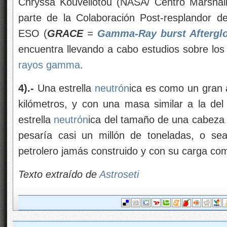
Chryssa Kouveliotou (NASA/ Centro Marshall
parte de la Colaboración Post-resplandor 
ESO (
GRACE
=
Gamma-Ray burst Afterglo
encuentra llevando a cabo estudios sobre los 
rayos gamma
.
4).-
Una estrella
neutrón
ica es como un gran
kilómetros, y con una masa similar a la del 
estrella
neutrón
ica del tamaño de una cabeza d
pesaría casi un millón de toneladas, o s
petrolero jamás construido y con su carga com
Texto extraído de
Astroseti