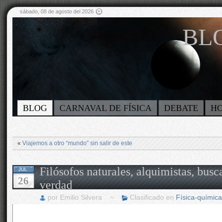
sábado, 08 de agosto del 2026
BLO
BLOG
CARNAVAL DE FÍSICA
DEBATE
H
«
Viajemos a otro “mundo” sin salir de este
Filósofos naturales, alquimistas, busc
JUL
26
verdad
por Emilio Silvera ~
Clasificado en
Física-química