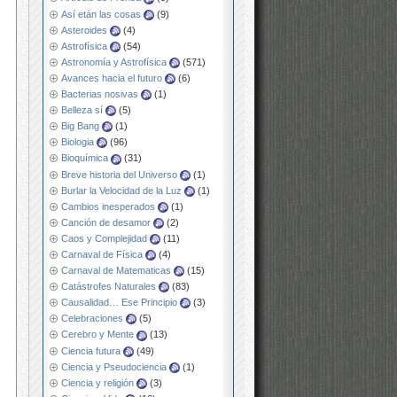
Así etán las cosas
(9)
Asteroides
(4)
Astrofísica
(54)
Astronomía y Astrofísica
(571)
Avances hacia el futuro
(6)
Bacterias nosivas
(1)
Belleza sí
(5)
Big Bang
(1)
Biologia
(96)
Bioquímica
(31)
Breve historia del Universo
(1)
Burlar la Velocidad de la Luz
(1)
Cambios inesperados
(1)
Canción de desamor
(2)
Caos y Complejidad
(11)
Carnaval de Física
(4)
Carnaval de Matematicas
(15)
Catástrofes Naturales
(83)
Causalidad… Ese Principio
(3)
Celebraciones
(5)
Cerebro y Mente
(13)
Ciencia futura
(49)
Ciencia y Pseudociencia
(1)
Ciencia y religión
(3)