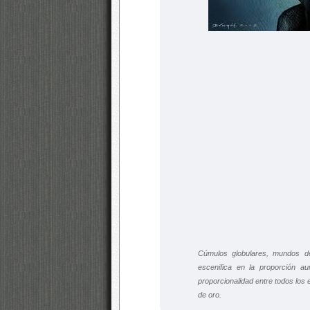
Cúmulos globulares, mundos de
escenifica en la proporción 
proporcionalidad entre todos los
de oro.