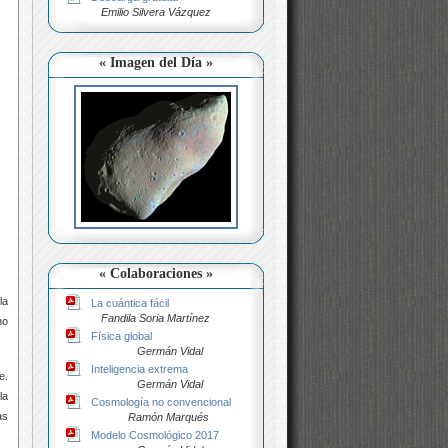
Emilio Silvera Vázquez
« Imagen del Día »
« Colaboraciones »
la
La cuántica fácil
Fandila Soria Martínez
no
Física global
Germán Vidal
Inteligencia extrema
e.
Germán Vidal
la
Cosmología no convencional
as
Ramón Marqués
Modelo Cosmológico 2017