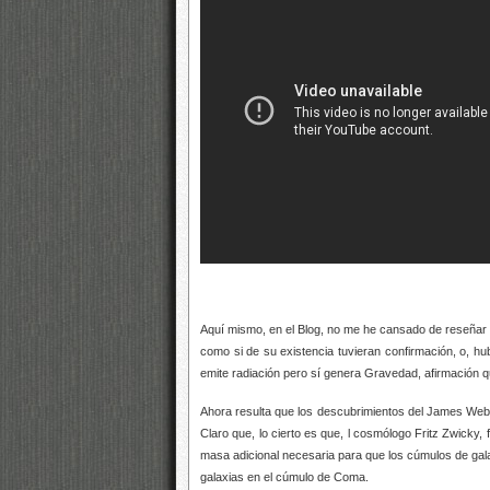
Aquí mismo, en el Blog, no me he cansado de reseñar mi
como si de su existencia tuvieran confirmación, o, h
emite radiación pero sí genera Gravedad, afirmación q
Ahora resulta que los descubrimientos del James Webb
Claro que, lo cierto es que,
l cosmólogo Fritz Zwicky, 
masa adicional necesaria para que los cúmulos de gal
galaxias en el cúmulo de Coma.