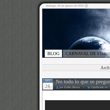
domingo, 09 de agosto del 2026
BLOG
CARNAVAL DE FÍSIC
Arch
No todo lo que se prego
OCT
26
por Emilio Silvera ~
Clasificado en
G