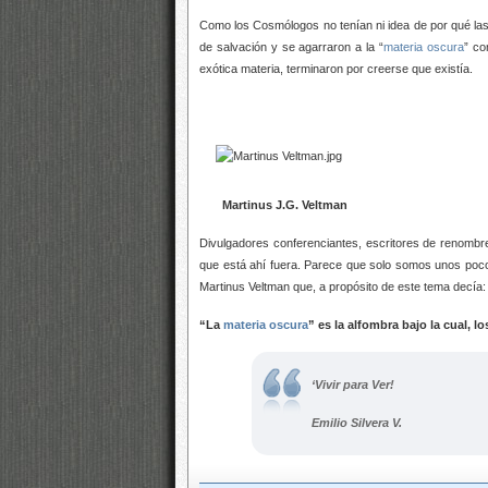
Como los Cosmólogos no tenían ni idea de por qué las 
de salvación y se agarraron a la “
materia oscura
” co
exótica materia, terminaron por creerse que existía.
Martinus J.G. Veltman
Divulgadores conferenciantes, escritores de renombre,
que está ahí fuera. Parece que solo somos unos pocos
Martinus Veltman que, a propósito de este tema decía:
“La
materia oscura
” es la alfombra bajo la cual, 
‘Vivir para Ver!
Emilio Silvera V.