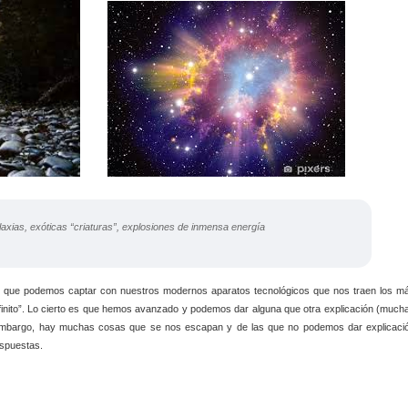
axias, exóticas “criaturas”, explosiones de inmensa energía
lo que podemos captar con nuestros modernos aparatos tecnológicos que nos traen los m
nfinito”. Lo cierto es que hemos avanzado y podemos dar alguna que otra explicación (much
 embargo, hay muchas cosas que se nos escapan y de las que no podemos dar explicaci
espuestas.