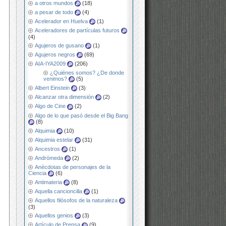
a otros mundos
(18)
a pesar de todo
(4)
Acelerador en Huelva
(1)
Aceleradores de partículas futuros
(4)
Agujeros de gusano
(1)
Agujeros negros
(69)
AIA-IYA2009
(206)
¿Quiénes somos? ¿De donde
venimos?
(5)
Albert Einstein
(3)
Alcanzar otra dimensión
(2)
Algo de Cine
(2)
Algo de lo que pasó desde el Big Bang
(8)
Alquimia
(10)
Alquimia estelar
(31)
Ancestros
(1)
Andrómeda
(2)
Anécdotas de personajes de la
Ciencia
(6)
Antimateria
(8)
Aquella cancioncilla
(1)
Aquellos filósofos de la naturaleza
(3)
Aquellos genios
(3)
Artículo de Prensa
(9)