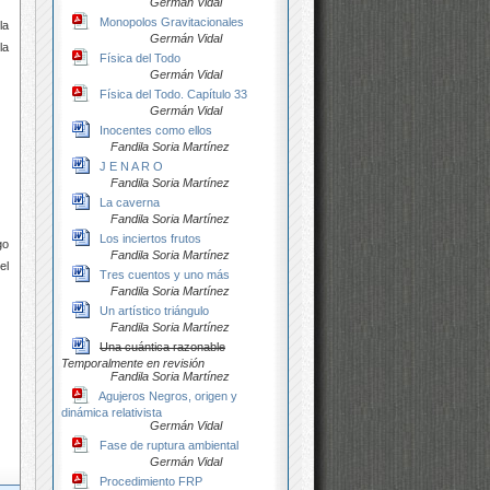
Germán Vidal
Monopolos Gravitacionales
la
Germán Vidal
la
Física del Todo
Germán Vidal
Física del Todo. Capítulo 33
Germán Vidal
Inocentes como ellos
Fandila Soria Martínez
J E N A R O
Fandila Soria Martínez
La caverna
Fandila Soria Martínez
Los inciertos frutos
go
Fandila Soria Martínez
el
Tres cuentos y uno más
Fandila Soria Martínez
Un artístico triángulo
Fandila Soria Martínez
Una cuántica razonable
Temporalmente en revisión
Fandila Soria Martínez
Agujeros Negros, origen y
dinámica relativista
Germán Vidal
Fase de ruptura ambiental
Germán Vidal
Procedimiento FRP