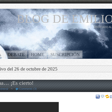
BLOG DE EMILIO
DEDICADO AL
A
DEBATE
HOME
SUSCRIPCIÓN
ivo del 26 de octubre de 2025
na… ¡Es cierto!
eneral
~
Comments (3)