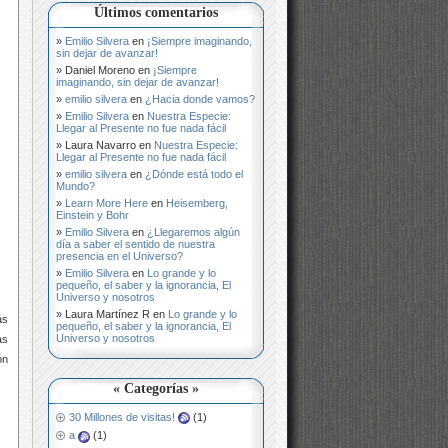
Últimos comentarios
Emilio Silvera
en
¡Siempre imaginando,
sin dejar de avanzar!
Daniel Moreno
en
¡Siempre
imaginando, sin dejar de avanzar!
emilio silvera
en
¿Hacia donde vamos?
Emilio Silvera
en
Nuestra Especie:
Llegar al Presente no fue nada fácil
Laura Navarro
en
Nuestra Especie:
Llegar al Presente no fue nada fácil
emilio silvera
en
¿Dónde está todo el
Mundo?
Learn More Here
en
Heisemberg,
Einstein y Bohr
Emilio Silvera
en
¿Llegaremos algún
día a saber el sentido de nuestra
presencia en el Universo?
Emilio Silvera
en
Lo grande y lo
pequeño, el saber y la ignorancia, El
Universo y nosotros
Laura Martínez R
en
Lo grande y lo
ás
pequeño, el saber y la ignorancia, El
Universo y nosotros
as
ón
« Categorías »
30 Millones de visitas!
(1)
a
(1)