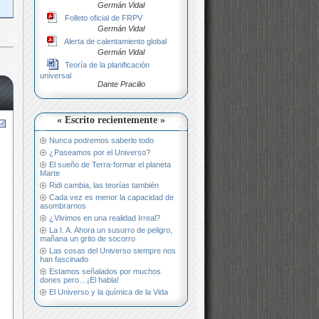
Germán Vidal
Folleto oficial de FRPV
Germán Vidal
Alerta de calentamiento global
Germán Vidal
Teoría de la planificación
universal
Dante Pracilio
« Escrito recientemente »
Nunca podremos saberlo todo
¿Paseamos por el Universo?
El sueño de Terra-formar el planeta
Marte
Ridi cambia, las teorías también
Cada vez es menor la capacidad de
asombrarnos
¿Vivimos en una realidad Irreal?
La I. A. Ahora un susurro de peligro,
mañana un grito de socorro
Las cosas del Universo siempre nos
han fascinado
Estamos señalados por muchos
dones pero…¡El habla!
El Universo y la química de la Vida