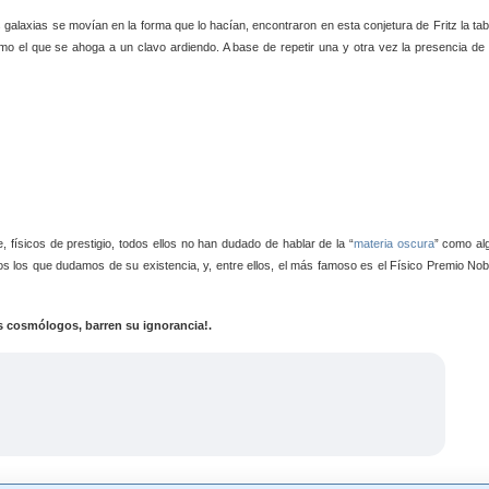
galaxias se movían en la forma que lo hacían, encontraron en esta conjetura de Fritz la tab
mo el que se ahoga a un clavo ardiendo. A base de repetir una y otra vez la presencia de 
 físicos de prestigio, todos ellos no han dudado de hablar de la “
materia oscura
” como al
 los que dudamos de su existencia, y, entre ellos, el más famoso es el Físico Premio Nob
los cosmólogos, barren su ignorancia!.