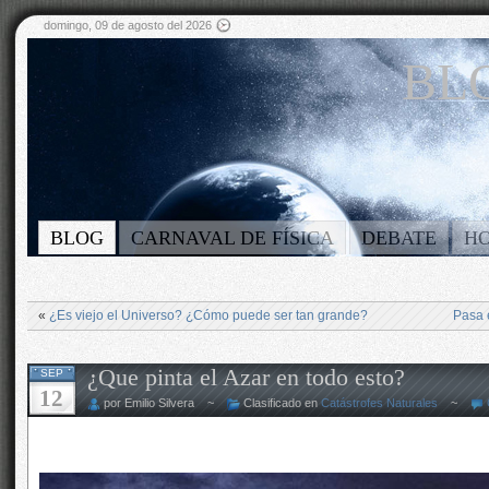
domingo, 09 de agosto del 2026
BLO
BLOG
CARNAVAL DE FÍSICA
DEBATE
H
«
¿Es viejo el Universo? ¿Cómo puede ser tan grande?
Pasa 
¿Que pinta el Azar en todo esto?
SEP
12
por Emilio Silvera ~
Clasificado en
Catástrofes Naturales
~