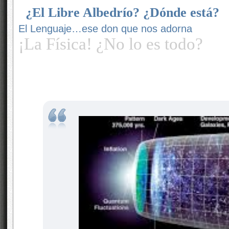
¿El Libre Albedrío? ¿Dónde está?
El Lenguaje…ese don que nos adorna
¡La Física! ¿No lo es todo?