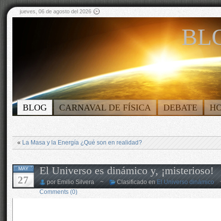
jueves, 06 de agosto del 2026
BLO
BLOG
CARNAVAL DE FÍSICA
DEBATE
H
«
La Masa y la Energía ¿Qué son en realidad?
El Universo es dinámico y, ¡misterioso!
MAY
27
por Emilio Silvera ~
Clasificado en
El Universo dinámico
Comments (0)