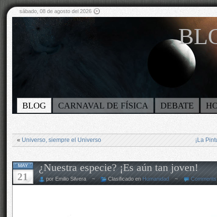
sábado, 08 de agosto del 2026
BLO
BLOG
CARNAVAL DE FÍSICA
DEBATE
H
«
Universo, siempre el Universo
¡La Pint
¿Nuestra especie? ¡Es aún tan joven!
MAY
21
por Emilio Silvera ~
Clasificado en
Humanidad
~
Comments 