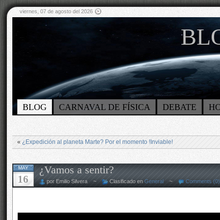
viernes, 07 de agosto del 2026
BLO
BLOG
CARNAVAL DE FÍSICA
DEBATE
H
«
¿Expedición al planeta Marte? Por el momento !Inviable!
¿Vamos a sentir?
MAY
16
por Emilio Silvera ~
Clasificado en
General
~
Comments (0)