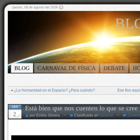
jueves, 06 de agosto del 2026
BLO
BLOG
CARNAVAL DE FÍSICA
DEBATE
H
«
¿La Humanidad en el Espacio? ¿Para cuándo?
Ese fino equi
Está bien que nos cuenten lo que se cree
ABR
2
por Emilio Silvera ~
Clasificado en
General
~
Commen