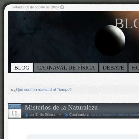
sábado, 08 de agosto del 2026
BLO
BLOG
CARNAVAL DE FÍSICA
DEBATE
H
«
¿Qué será en realidad el Tiempo?
Misterios de la Naturaleza
FEB
11
por Emilio Silvera ~
Clasificado en
La Luz esconde muchos secre