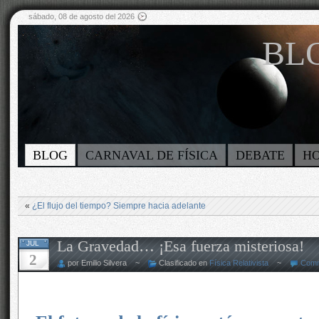
sábado, 08 de agosto del 2026
BLO
BLOG
CARNAVAL DE FÍSICA
DEBATE
H
«
¿El flujo del tiempo? Siempre hacia adelante
La Gravedad… ¡Esa fuerza misteriosa!
JUL
2
por Emilio Silvera ~
Clasificado en
Física Relativista
~
Comm