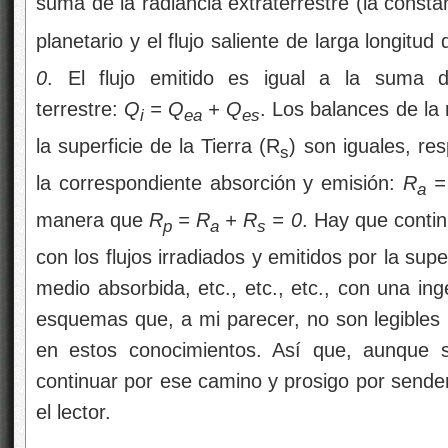
suma de la radiancia extraterrestre (la consta
planetario y el flujo saliente de larga longitu
0
. El flujo emitido es igual a la suma d
terrestre:
Q
= Q
+ Q
. Los balances de la 
i
ea
es
la superficie de la Tierra (R
) son iguales, re
s
la correspondiente absorción y emisión:
R
=
a
manera que
R
= R
+ R
= 0
. Hay que contin
p
a
s
con los flujos irradiados y emitidos por la super
medio absorbida, etc., etc., etc., con una in
esquemas que, a mi parecer, no son legibles 
en estos conocimientos. Así que, aunque se
continuar por ese camino y prosigo por send
el lector.