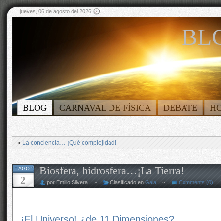
jueves, 06 de agosto del 2026
BLO
BLOG
CARNAVAL DE FÍSICA
DEBATE
H
«
La conciencia… ¡Qué complejidad!
Biosfera, hidrosfera…¡La Tierra!
AGO
2
por Emilio Silvera ~
Clasificado en
Gaia
~
Comments (0)
¡El Universo! ¿de 11 Dimensiones?