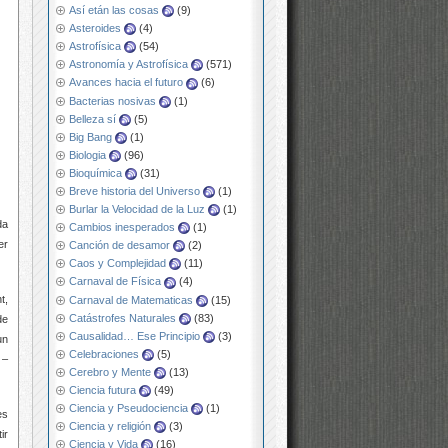
Así etán las cosas
(9)
Asteroides
(4)
Astrofísica
(54)
Astronomía y Astrofísica
(571)
Avances hacia el futuro
(6)
Bacterias nosivas
(1)
Belleza sí
(5)
Big Bang
(1)
Biologia
(96)
Bioquímica
(31)
Breve historia del Universo
(1)
Burlar la Velocidad de la Luz
(1)
da
Cambios inesperados
(1)
er
Canción de desamor
(2)
Caos y Complejidad
(11)
Carnaval de Física
(4)
t,
Carnaval de Matematicas
(15)
Catástrofes Naturales
(83)
de
Causalidad… Ese Principio
(3)
un
Celebraciones
(5)
 –
Cerebro y Mente
(13)
Ciencia futura
(49)
Ciencia y Pseudociencia
(1)
es
Ciencia y religión
(3)
ir
Ciencia y Vida
(16)