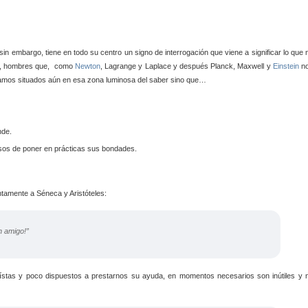
 sin embargo, tiene en todo su centro un signo de interrogación que viene a significar lo que 
 y, hombres que, como
Newton
, Lagrange y Laplace y después Planck, Maxwell y
Einstein
n
tamos situados aún en esa zona luminosa del saber sino que…
nde.
uosos de poner en prácticas sus bondades.
ntamente a Séneca y Aristóteles:
n amigo!”
ístas y poco dispuestos a prestarnos su ayuda, en momentos necesarios son inútiles y 