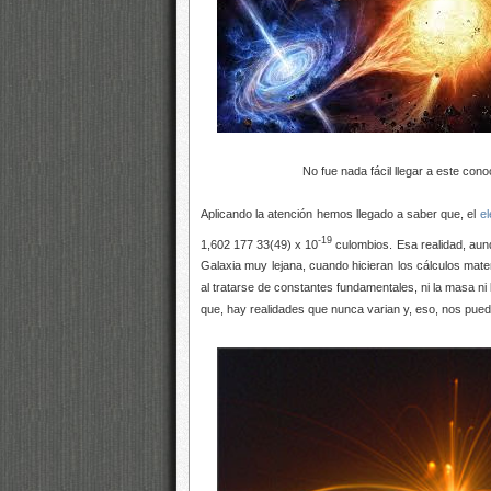
No fue nada fácil llegar a este conoci
Aplicando la atención hemos llegado a saber que, el
el
-19
1,602 177 33(49) x 10
culombios. Esa realidad, aunq
Galaxia muy lejana, cuando hicieran los cálculos mate
al tratarse de constantes fundamentales, ni la masa ni 
que, hay realidades que nunca varian y, eso, nos pue