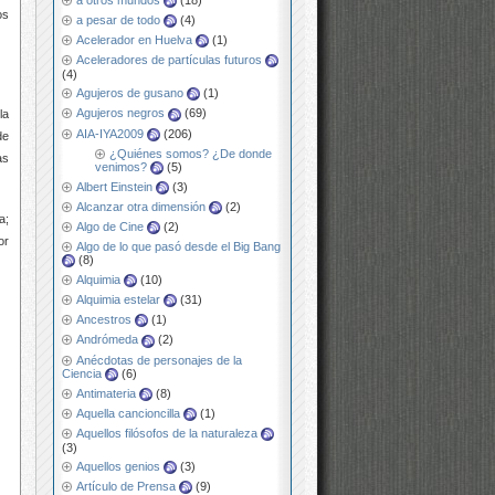
a otros mundos
(18)
os
a pesar de todo
(4)
Acelerador en Huelva
(1)
Aceleradores de partículas futuros
(4)
Agujeros de gusano
(1)
Agujeros negros
(69)
 la
AIA-IYA2009
(206)
de
¿Quiénes somos? ¿De donde
as
venimos?
(5)
Albert Einstein
(3)
Alcanzar otra dimensión
(2)
a;
Algo de Cine
(2)
or
Algo de lo que pasó desde el Big Bang
(8)
Alquimia
(10)
Alquimia estelar
(31)
Ancestros
(1)
Andrómeda
(2)
Anécdotas de personajes de la
Ciencia
(6)
Antimateria
(8)
Aquella cancioncilla
(1)
Aquellos filósofos de la naturaleza
(3)
Aquellos genios
(3)
Artículo de Prensa
(9)