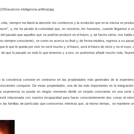
a vida, siempre me llamó la atención los comienzos y la evolución que en la misma se produ
nocer”, y, me ha picado la curiosidad que, en nosotros, los humanos, cuando llegamos a u
l pasado que aquellos que se podrían producir en el futuro, y, tal hecho cierto, nos habla 
o siempre consciente), ve como se acerca su final y, de forma intuitiva, regresa a su pasa
 lo que le queda por vivir no será mucho y, el futuro, será el futuro de otros y no el suyo, 
iente de que lo pasado es todo lo que tenemos y a eso, no podremos añadir mucho más. Nuest
e la conciencia consiste en centrarse en las propiedades más generales de la experienc
conscientes comparte. De estas propiedades, una de las más importantes es la integración
e la experiencia no puede en ningún momento dividir un estado consciente en una serie 
está relacionada con nuestra incapacidad para hacer conscientemente dos cosas al mis
as las familias de partículas que conocemos mientras que, al mismo tiempo, se mantiene u