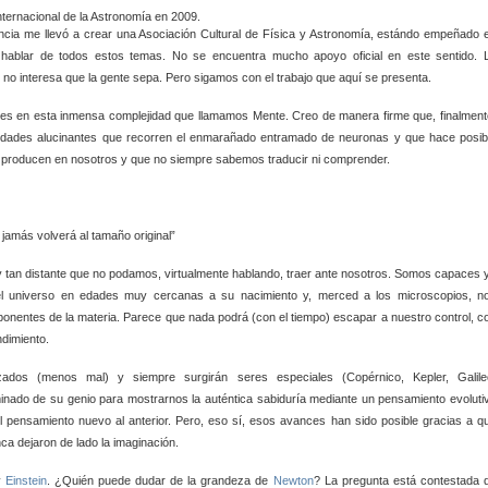
rnacional de la Astronomía en 2009.
encia me llevó a crear una Asociación Cultural de Física y Astronomía, estándo empeñado 
 hablar de todos estos temas. No se encuentra mucho apoyo oficial en este sentido. 
 no interesa que la gente sepa. Pero sigamos con el trabajo que aquí se presenta.
ntes en esta inmensa complejidad que llamamos Mente. Creo de manera firme que, finalment
cidades alucinantes que recorren el enmarañado entramado de neuronas y que hace posib
e producen en nosotros y que no siempre sabemos traducir ni comprender.
jamás volverá al tamaño original”
 tan distante que no podamos, virtualmente hablando, traer ante nosotros. Somos capaces 
del universo en edades muy cercanas a su nacimiento y, merced a los microscopios, n
onentes de la materia. Parece que nada podrá (con el tiempo) escapar a nuestro control, c
dimiento.
ados (menos mal) y siempre surgirán seres especiales (Copérnico, Kepler, Galile
inado de su genio para mostrarnos la auténtica sabiduría mediante un pensamiento evoluti
 pensamiento nuevo al anterior. Pero, eso sí, esos avances han sido posible gracias a q
a dejaron de lado la imaginación.
y
Einstein
. ¿Quién puede dudar de la grandeza de
Newton
? La pregunta está contestada 