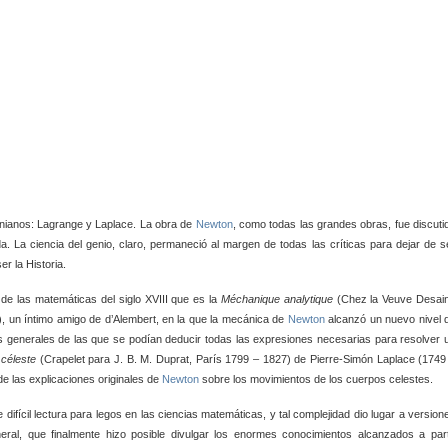
nianos: Lagrange y Laplace. La obra de
Newton
, como todas las grandes obras, fue discuti
a. La ciencia del genio, claro, permaneció al margen de todas las críticas para dejar de s
er la Historia.
de las matemáticas del siglo XVIII que es la
Méchanique
analytique
(Chez la Veuve Desain
, un íntimo amigo de d’Alembert, en la que la mecánica de
Newton
alcanzó un nuevo nivel 
as generales de las que se podían deducir todas las expresiones necesarias para resolver 
 céleste
(Crapelet para J. B. M. Duprat, París 1799 – 1827) de Pierre-Simón Laplace (1749
e las explicaciones originales de
Newton
sobre los movimientos de los cuerpos celestes.
e difícil lectura para legos en las ciencias matemáticas, y tal complejidad dio lugar a version
eral, que finalmente hizo posible divulgar los enormes conocimientos alcanzados a part