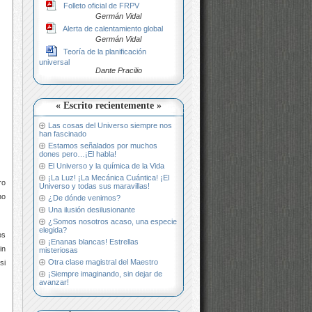
Folleto oficial de FRPV
Germán Vidal
Alerta de calentamiento global
Germán Vidal
Teoría de la planificación
universal
Dante Pracilio
« Escrito recientemente »
Las cosas del Universo siempre nos
han fascinado
Estamos señalados por muchos
dones pero…¡El habla!
El Universo y la química de la Vida
¡La Luz! ¡La Mecánica Cuántica! ¡El
ro
Universo y todas sus maravillas!
no
¿De dónde venimos?
Una ilusión desilusionante
¿Somos nosotros acaso, una especie
elegida?
os
¡Enanas blancas! Estrellas
in
misteriosas
Otra clase magistral del Maestro
si
¡Siempre imaginando, sin dejar de
avanzar!