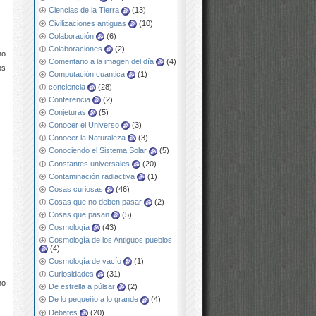
Ciencias de la Tierra
(13)
Civilizaciones antiguas
(10)
Colaboración
(6)
Colaboraciones
(2)
no
Comentario a la imagen del día
(4)
os
Computación cuantica
(1)
conciencia
(28)
Conferencia
(2)
Conjeturas
(5)
Conocer el Universo
(3)
Conocer la Naturaleza
(3)
Conociendo el Sistema Solar
(5)
Constantes universales
(20)
Contaminación radiactiva
(1)
Cosas curiosas
(46)
Cosas que no deben pasar
(2)
Cosas que pasan
(5)
Cosmología
(43)
Cosmología de los Antiguos pueblos
(4)
Cosmología de vacío
(1)
Curiosidades
(31)
no
De estrella a púlsar
(2)
De lo pequeño a lo grande
(4)
Debates
(20)