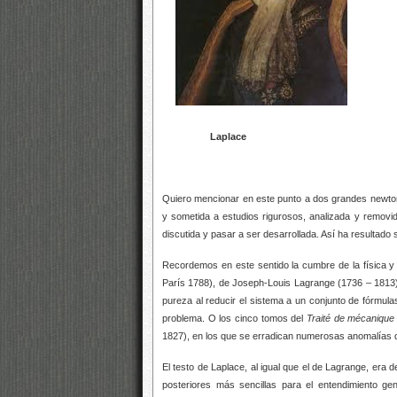
Laplace
Quiero mencionar en este punto a dos grandes newto
y sometida a estudios rigurosos, analizada y removid
discutida y pasar a ser desarrollada. Así ha resultado s
Recordemos en este sentido la cumbre de la física y 
París 1788), de Joseph-Louis Lagrange (1736 – 1813)
pureza al reducir el sistema a un conjunto de fórmul
problema. O los cinco tomos del
Traité de mécanique
1827), en los que se erradican numerosas anomalías d
El testo de Laplace, al igual que el de Lagrange, era d
posteriores más sencillas para el entendimiento gen