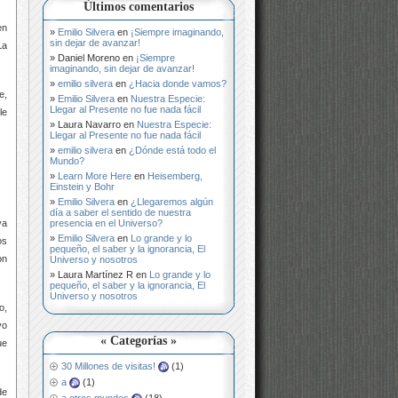
Últimos comentarios
en
Emilio Silvera
en
¡Siempre imaginando,
sin dejar de avanzar!
La
Daniel Moreno
en
¡Siempre
imaginando, sin dejar de avanzar!
emilio silvera
en
¿Hacia donde vamos?
e,
Emilio Silvera
en
Nuestra Especie:
Llegar al Presente no fue nada fácil
le
Laura Navarro
en
Nuestra Especie:
Llegar al Presente no fue nada fácil
emilio silvera
en
¿Dónde está todo el
Mundo?
Learn More Here
en
Heisemberg,
Einstein y Bohr
Emilio Silvera
en
¿Llegaremos algún
día a saber el sentido de nuestra
presencia en el Universo?
ya
Emilio Silvera
en
Lo grande y lo
os
pequeño, el saber y la ignorancia, El
on
Universo y nosotros
Laura Martínez R
en
Lo grande y lo
pequeño, el saber y la ignorancia, El
Universo y nosotros
o,
vo
« Categorías »
ue
30 Millones de visitas!
(1)
a
(1)
de