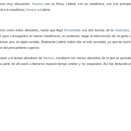
a son muy elocuentes:
Newton
con su física, Leibniz con su metafísica, con sus principi
anó a la metafísica;
Newton
a Leibniz.
eron como entes absolutos, hasta que llegó
Einstein
con sus dos teorías de la
relatividad
,
ió para conseguirlos no fueron metafísicos, no podemos negar la intervención de un genio 
ensar que, en algún sentido, finalmente Leibniz había sido el más acertado, ya que las teorí
en del pensamiento superior.
spacio y el tiempo absolutos de
Newton
, resultaron ser menos absolutos de lo que se pensab
a partir de ahí pasó a llamarse espacio-tiempo unidos y no separados. Así fue deducido p