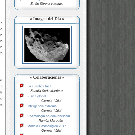
Emilio Silvera Vázquez
« Imagen del Día »
ce
na
de
do
de
ro
« Colaboraciones »
ia
La cuántica fácil
 o
Fandila Soria Martínez
de
Física global
mo
Germán Vidal
na
Inteligencia extrema
Germán Vidal
Cosmología no convencional
Ramón Marqués
Modelo Cosmológico 2017
Germán Vidal