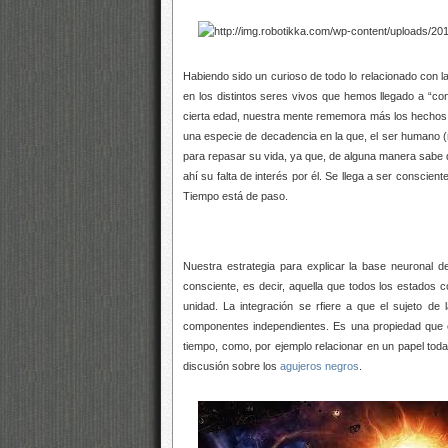
Habiendo sido un curioso de todo lo relacionado con l
en los distintos seres vivos que hemos llegado a “co
cierta edad, nuestra mente rememora más los hechos de
una especie de decadencia en la que, el ser humano (n
para repasar su vida, ya que, de alguna manera sabe que
ahí su falta de interés por él. Se llega a ser consc
Tiempo está de paso.
Nuestra estrategia para explicar la base neuronal d
consciente, es decir, aquella que todos los estados 
unidad. La integración se rfiere a que el sujeto d
componentes independientes. Es una propiedad que 
tiempo, como, por ejemplo relacionar en un papel tod
discusión sobre los
agujeros negros
.