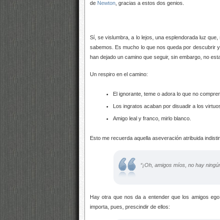
de
Newton
, gracias a estos dos genios.
Sí, se vislumbra, a lo lejos, una esplendorada luz que,
sabemos. Es mucho lo que nos queda por descubrir
han dejado un camino que seguir, sin embargo, no es
Un respiro en el camino:
El ignorante, teme o adora lo que no compre
Los ingratos acaban por disuadir a los virt
Amigo leal y franco, mirlo blanco.
Esto me recuerda aquella aseveración atribuida indisti
“¡Oh, amigos míos, no hay ningú
Hay otra que nos da a entender que los amigos ego
importa, pues, prescindir de ellos: