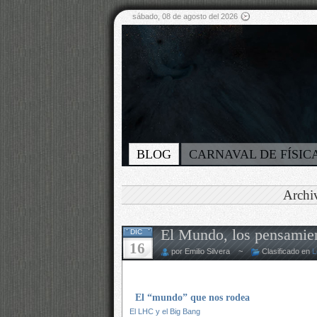
sábado, 08 de agosto del 2026
BLOG
CARNAVAL DE FÍSIC
Archi
El Mundo, los pensamien
DIC
16
por Emilio Silvera ~
Clasificado en
L
El “mundo” que nos rodea
El LHC y el
Big Bang