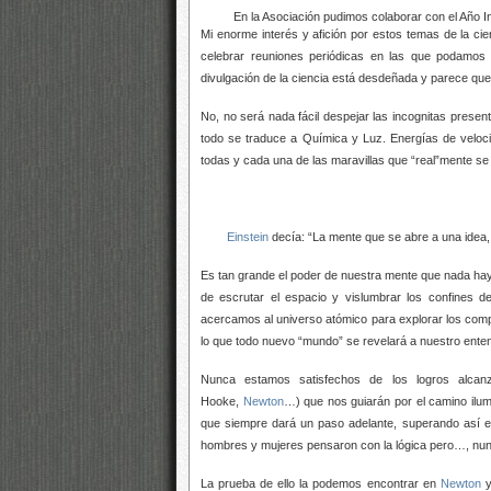
En la Asociación pudimos colaborar con el Año Inte
Mi enorme interés y afición por estos temas de la ci
celebrar reuniones periódicas en las que podamos
divulgación de la ciencia está desdeñada y parece que
No, no será nada fácil despejar las incognitas prese
todo se traduce a Química y Luz. Energías de velo
todas y cada una de las maravillas que “real”mente s
Einstein
decía: “La mente que se abre a una idea, 
Es tan grande el poder de nuestra mente que nada hay
de escrutar el espacio y vislumbrar los confines 
acercamos al universo atómico para explorar los comp
lo que todo nuevo “mundo” se revelará a nuestro enten
Nunca estamos satisfechos de los logros alcanz
Hooke,
Newton
…) que nos guiarán por el camino ilum
que siempre dará un paso adelante, superando así el
hombres y mujeres pensaron con la lógica pero…, nunc
La prueba de ello la podemos encontrar en
Newton