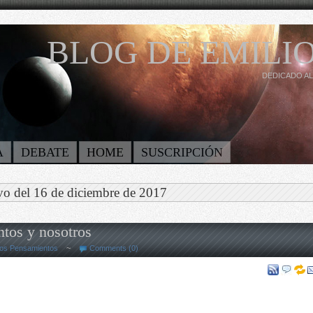
BLOG DE EMILIO
DEDICADO AL
A
DEBATE
HOME
SUSCRIPCIÓN
vo del 16 de diciembre de 2017
tos y nosotros
os Pensamientos
~
Comments (0)