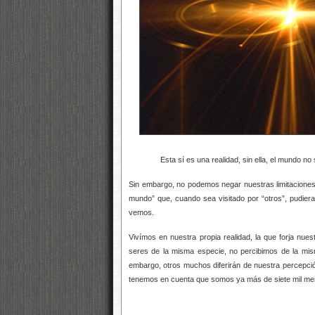
Esta sí es una realidad, sin ella, el mundo no serí
Sin embargo, no podemos negar nuestras limitaciones
mundo” que, cuando sea visitado por “otros”, pudiera
vemos.
Vivímos en nuestra propia realidad, la que forja nue
seres de la misma especie, no percibimos de la mi
embargo, otros muchos diferirán de nuestra percepción
tenemos en cuenta que somos ya más de siete mil men