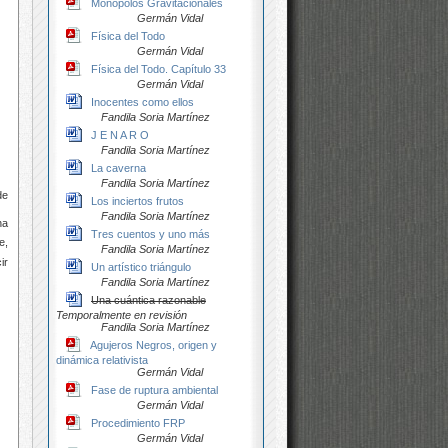
Monopolos Gravitacionales
Germán Vidal
Física del Todo
Germán Vidal
Física del Todo. Capítulo 33
Germán Vidal
Inocentes como ellos
Fandila Soria Martínez
J E N A R O
Fandila Soria Martínez
La caverna
Fandila Soria Martínez
de
Los inciertos frutos
Fandila Soria Martínez
na
Tres cuentos y uno más
e,
Fandila Soria Martínez
ir
Un artístico triángulo
Fandila Soria Martínez
Una cuántica razonable
Temporalmente en revisión
Fandila Soria Martínez
Agujeros Negros, origen y
dinámica relativista
Germán Vidal
Fase de ruptura ambiental
Germán Vidal
Procedimiento FRP
Germán Vidal