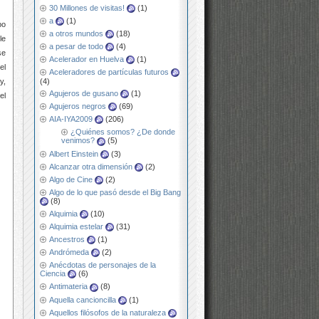
30 Millones de visitas!
(1)
a
(1)
po
a otros mundos
(18)
le
a pesar de todo
(4)
se
Acelerador en Huelva
(1)
el
Aceleradores de partículas futuros
(4)
y,
Agujeros de gusano
(1)
el
Agujeros negros
(69)
AIA-IYA2009
(206)
¿Quiénes somos? ¿De donde
venimos?
(5)
Albert Einstein
(3)
Alcanzar otra dimensión
(2)
Algo de Cine
(2)
Algo de lo que pasó desde el Big Bang
(8)
Alquimia
(10)
Alquimia estelar
(31)
Ancestros
(1)
Andrómeda
(2)
Anécdotas de personajes de la
Ciencia
(6)
Antimateria
(8)
Aquella cancioncilla
(1)
Aquellos filósofos de la naturaleza