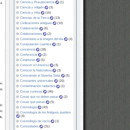
Ciencia y Pseudociencia
(1)
se
Ciencia y religión
(3)
Ciencia y Vida
(16)
Ciencias de la Tierra
(13)
Civilizaciones antiguas
(10)
Colaboración
(6)
Colaboraciones
(2)
Comentario a la imagen del día
(4)
Computación cuantica
(1)
conciencia
(28)
Conferencia
(2)
Conjeturas
(5)
Conocer el Universo
(3)
Conocer la Naturaleza
(3)
Conociendo el Sistema Solar
(5)
Constantes universales
(20)
ón
Contaminación radiactiva
(1)
ta
Cosas curiosas
(46)
Cosas que no deben pasar
(2)
Cosas que pasan
(5)
do
Cosmología
(43)
ho
Cosmología de los Antiguos pueblos
(4)
a.
Cosmología de vacío
(1)
Curiosidades
(31)