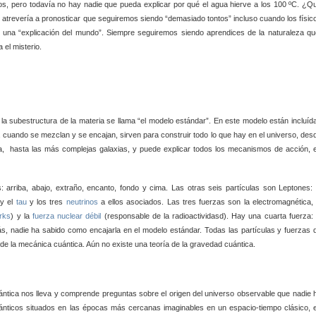
, pero todavía no hay nadie que pueda explicar por qué el agua hierve a los 100 ºC. ¿Q
revería a pronosticar que seguiremos siendo “demasiado tontos” incluso cuando los físic
ar una “explicación del mundo”. Siempre seguiremos siendo aprendices de la naturaleza qu
 el misterio.
la subestructura de la materia se llama “el modelo estándar”. En este modelo están incluíd
, cuando se mezclan y se encajan, sirven para construir todo lo que hay en el universo, des
, hasta las más complejas galaxias, y puede explicar todos los mecanismos de acción, 
: arriba, abajo, extraño, encanto, fondo y cima. Las otras seis partículas son Leptones: 
y el
tau
y los tres
neutrinos
a ellos asociados. Las tres fuerzas son la electromagnética, 
rks
) y la
fuerza nuclear débil
(responsable de la radioactividasd). Hay una cuarta fuerza: 
 nadie ha sabido como encajarla en el modelo estándar. Todas las partículas y fuerzas 
 de la mecánica cuántica. Aún no existe una teoría de la gravedad cuántica.
ntica nos lleva y comprende preguntas sobre el origen del universo observable que nadie 
ánticos situados en las épocas más cercanas imaginables en un espacio-tiempo clásico, 