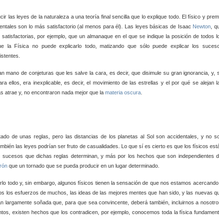
r las leyes de la naturaleza a una teoría final sencilla que lo explique todo. El físico y prem
ntales son lo más satisfactorio (al menos para él). Las leyes básicas de Isaac
Newton
, q
satisfactorias, por ejemplo, que un almanaque en el que se indique la posición de todos l
 la Física no puede explicarlo todo, matizando que sólo puede explicar los suces
istentes.
n mano de conjeturas que les salve la cara, es decir, que disimule su gran ignorancia, y, 
ara ellos, era inexplicable, es decir, el movimiento de las estrellas y el por qué se alejan l
las atrae y, no encontraron nada mejor que la
materia oscura
.
ltado de unas reglas, pero las distancias de los planetas al Sol son accidentales, y no s
bién las leyes podrían ser fruto de casualidades. Lo que sí es cierto es que los físicos est
os sucesos que dichas reglas determinan, y más por los hechos que son independientes d
trón
que un tornado que se pueda producir en un lugar determinado.
rlo todo y, sin embargo, algunos físicos tienen la sensación de que nos estamos acercando
dos los esfuerzos de muchos, las ideas de las mejores mentes que han sido, y las nuevas q
l tan largamente soñada que, para que sea convincente, deberá también, incluirnos a nosotro
os, existen hechos que los contradicen, por ejemplo, conocemos toda la física fundament