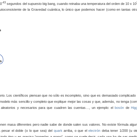
-43
10
segundos del supuesto big bang, cuando reinaba una temperatura del orden de 10 x 10
 autoconsistente de la Gravedad cuántica, lo único que podemos hacer (como en tantas otr
rio. Los científicos piensan que no sólo es incompleto, sino que es demasiado complicado 
modelo más sencillo y completo que explique mejor las cosas y que, además, no tenga (co
s aleatorios y necesarios para que cuadren las cuentas…, un ejemplo: el
bosón
de
Hig
ienen masa diferentes pero nadie sabe de donde salen sus valores. No existe fórmula algu
 pesar el doble (o lo que sea) del
quark
arriba, o que el
electrón
deba tener 1/200 (u ot
todo tipo y es preciso “ponerlas a mano”, como se suele decir: cada una ha de ser medi