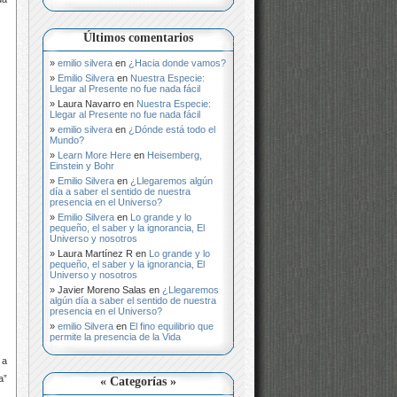
Últimos comentarios
emilio silvera
en
¿Hacia donde vamos?
Emilio Silvera
en
Nuestra Especie:
Llegar al Presente no fue nada fácil
Laura Navarro
en
Nuestra Especie:
Llegar al Presente no fue nada fácil
emilio silvera
en
¿Dónde está todo el
Mundo?
Learn More Here
en
Heisemberg,
Einstein y Bohr
Emilio Silvera
en
¿Llegaremos algún
día a saber el sentido de nuestra
presencia en el Universo?
Emilio Silvera
en
Lo grande y lo
pequeño, el saber y la ignorancia, El
Universo y nosotros
Laura Martínez R
en
Lo grande y lo
pequeño, el saber y la ignorancia, El
Universo y nosotros
Javier Moreno Salas
en
¿Llegaremos
algún día a saber el sentido de nuestra
presencia en el Universo?
emilio Silvera
en
El fino equilibrio que
permite la presencia de la Vida
 a
a”
« Categorías »