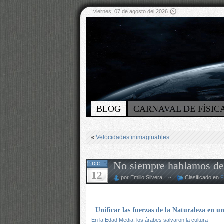
viernes, 07 de agosto del 2026
BLOG
CARNAVAL DE FÍSIC
«
Velocidades inimaginables
No siempre hablamos d
DIC
12
por Emilio Silvera ~
Clasificado en
F
Unificar las fuerzas de la Naturaleza en u
En la Edad Media, los árabes salvaron la cultura