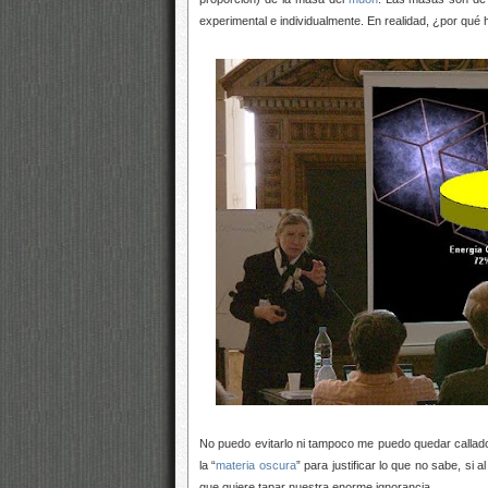
experimental e individualmente. En realidad, ¿por qué
No puedo evitarlo ni tampoco me puedo quedar callado,
la “
materia oscura
” para justificar lo que no sabe, si 
que quiere tapar nuestra enorme ignorancia.