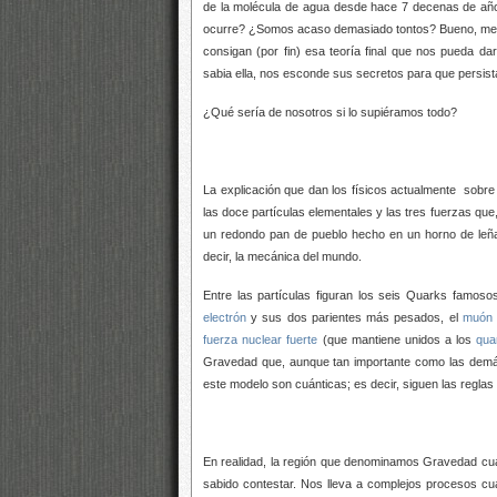
de la molécula de agua desde hace 7 decenas de años
ocurre? ¿Somos acaso demasiado tontos? Bueno, me at
consigan (por fin) esa teoría final que nos pueda d
sabia ella, nos esconde sus secretos para que persista
¿Qué sería de nosotros si lo supiéramos todo?
La explicación que dan los físicos actualmente sobre 
las doce partículas elementales y las tres fuerzas que
un redondo pan de pueblo hecho en un horno de leña
decir, la mecánica del mundo.
Entre las partículas figuran los seis Quarks famosos
electrón
y sus dos parientes más pesados, el
muón
fuerza nuclear fuerte
(que mantiene unidos a los
qua
Gravedad que, aunque tan importante como las demás,
este modelo son cuánticas; es decir, siguen las reglas
En realidad, la región que denominamos Gravedad cuá
sabido contestar. Nos lleva a complejos procesos cu