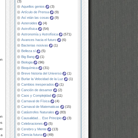
(3)
Aquellos genios
(3)
Artículo de Prensa
(9)
Así etán las cosas
(9)
Asteroides
(4)
Astrofísica
(54)
Astronomía y Astrofísica
(571)
Avances hacia el futuro
(6)
Bacterias nosivas
(1)
Belleza sí
(5)
Big Bang
(1)
on
Biologia
(96)
Bioquímica
(31)
Breve historia del Universo
(1)
Burlar la Velocidad de la Luz
(1)
Cambios inesperados
(1)
Canción de desamor
(2)
Caos y Complejidad
(11)
Carnaval de Física
(4)
Carnaval de Matematicas
(15)
Catástrofes Naturales
(83)
on
Causalidad… Ese Principio
(3)
es
Celebraciones
(5)
no
Cerebro y Mente
(13)
Ciencia futura
(49)
 a