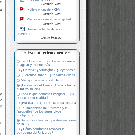
31
Germán Vidal
Folleto oficial de FRPV
as
Germán Vidal
Alerta de calentamiento global
Germán Vidal
Teoría de la planificación
universal
Dante Pracilio
« Escrito recientemente »
En el Universo: Todo lo que podamos
imaginar y mucho más
¿Historia? ¿Mitologías? ¿Leyendas?
Queremos saber… ¡De tantas cosas!
Mira que si venimos del futuro
¡La Flecha del Tiempo! Camina hacia
el futuro incierto
Todo lo que podamos imaginar… ¡Se
y,
puede hacer realidad!
mo
¡Estrellas de Quarks! Materia extraña
gs
La Inmensidad del Universo y la
“pequeñez” de los seres vivos
inteligentes
Somos muchos los que desconfiamos
na
de la I.A.
ra
¿Cómo podríamos resolver la
estructura del Universo?
da