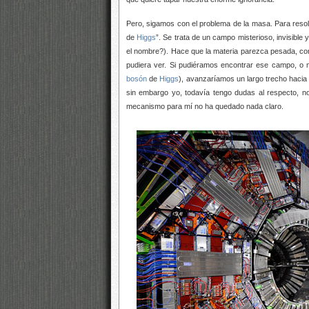
Pero, sigamos con el problema de la masa. Para resol
de
Higgs
”. Se trata de un campo misterioso, invisible
el nombre?). Hace que la materia parezca pesada, com
pudiera ver. Si pudiéramos encontrar ese campo, o m
bosón
de
Higgs
), avanzaríamos un largo trecho hacia 
sin embargo yo, todavía tengo dudas al respecto, n
mecanismo para mí no ha quedado nada claro.