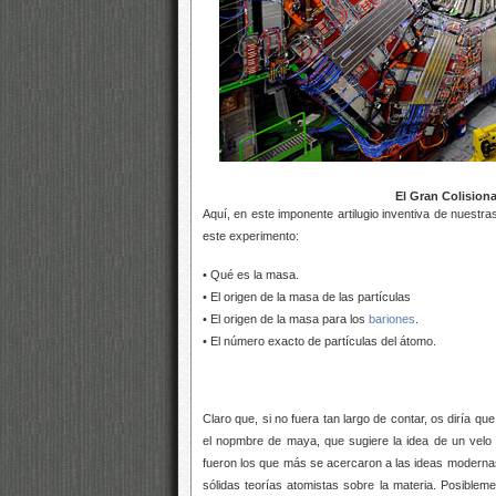
El Gran Colisionador de
Aquí, en este imponente artilugio inventiva de nuestr
este experimento:
• Qué es la masa.
• El origen de la masa de las partículas
• El origen de la masa para los
bariones
.
• El número exacto de partículas del átomo.
Claro que, si no fuera tan largo de contar, os diría qu
el nopmbre de maya, que sugiere la idea de un velo 
fueron los que más se acercaron a las ideas modernas 
sólidas teorías atomistas sobre la materia. Posibleme