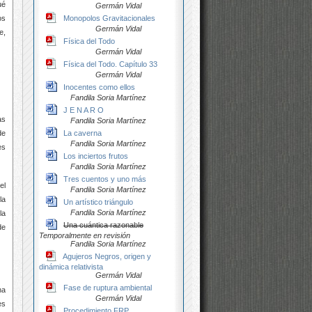
ué
Germán Vidal
Monopolos Gravitacionales
os
Germán Vidal
e,
Física del Todo
Germán Vidal
Física del Todo. Capítulo 33
Germán Vidal
Inocentes como ellos
Fandila Soria Martínez
J E N A R O
as
Fandila Soria Martínez
La caverna
de
Fandila Soria Martínez
es
Los inciertos frutos
Fandila Soria Martínez
Tres cuentos y uno más
el
Fandila Soria Martínez
la
Un artístico triángulo
Fandila Soria Martínez
la
Una cuántica razonable
de
Temporalmente en revisión
Fandila Soria Martínez
Agujeros Negros, origen y
dinámica relativista
Germán Vidal
Fase de ruptura ambiental
ha
Germán Vidal
es
Procedimiento FRP