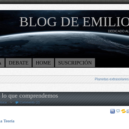
BLOG DE EMILIO
DEDICADO AL
A
DEBATE
HOME
SUSCRIPCIÓN
Planetas extrasolares
e lo que comprendemos
ísica
~
Comments (2)
na Teoría