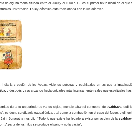
ata de alguna fecha situada entre el 2000 y el 1500 a. C., es el primer texto hindú en el que 
urales universales. La ley cósmica está realcionada con la luz cósmica.
India la creación de los Vedas, visiones poéticas y espirituales en las que la imaginaci
tica, y después va avanzando hacia unidades más intensamente reales que espirituales has
escritos durante un período de varios siglos, mencionaban el concepto de
svabhava,
defini
s”; es decir, su eficacia causal única, , tal como la combustión en el caso del fuego, o el hec
 Jainí Bunaratna nos dijo: “Todo lo que existe ha llegado a existir por acción de la
svabhav
… A partir de los hilos se produce el paño y no la vasija”.