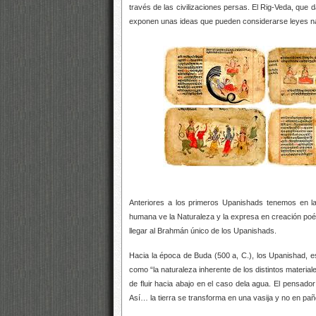
través de las civilizaciones persas. El Rig-Veda, que d
exponen unas ideas que pueden considerarse leyes nat
Anteriores a los primeros Upanishads tenemos en la 
humana ve la Naturaleza y la expresa en creación poé
llegar al Brahmán único de los Upanishads.
Hacia la época de Buda (500 a, C.), los Upanishad, 
como “la naturaleza inherente de los distintos materiale
de fluir hacia abajo en el caso dela agua. El pensador
Así… la tierra se transforma en una vasija y no en paño