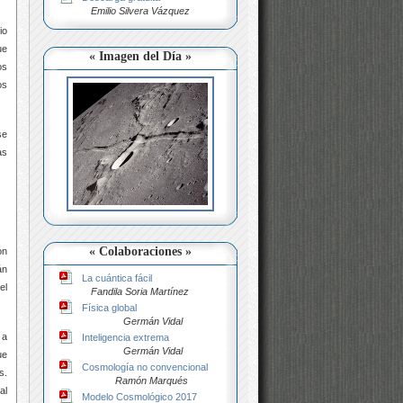
Emilio Silvera Vázquez
io
ue
« Imagen del Día »
os
os
se
as
« Colaboraciones »
on
án
La cuántica fácil
el
Fandila Soria Martínez
Física global
Germán Vidal
 a
Inteligencia extrema
Germán Vidal
ue
Cosmología no convencional
s.
Ramón Marqués
al
Modelo Cosmológico 2017