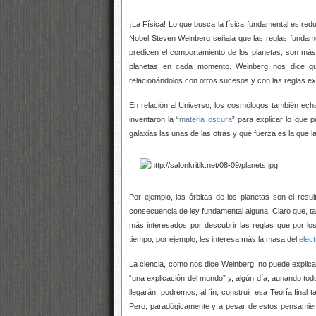
¡La Física! Lo que busca la física fundamental es reduci
Nobel Steven Weinberg señala que las reglas fundame
predicen el comportamiento de los planetas, son más 
planetas en cada momento. Weinberg nos dice que
relacionándolos con otros sucesos y con las reglas ex
En relación al Universo, los cosmólogos también echa
inventaron la “
materia oscura
” para explicar lo que p
galaxias las unas de las otras y qué fuerza es la que 
Por ejemplo, las órbitas de los planetas son el resu
consecuencia de ley fundamental alguna. Claro que, tam
más interesados por descubrir las reglas que por l
tiempo; por ejemplo, les interesa más la masa del
elec
La ciencia, como nos dice Weinberg, no puede explica
“una explicación del mundo” y, algún día, aunando to
llegarán, podremos, al fín, construir esa Teoría fina
Pero, paradógicamente y a pesar de estos pensamient