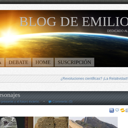
BLOG DE EMILIO
DEDICADO AL
A
DEBATE
HOME
SUSCRIPCIÓN
¿Revoluciones científicas? ¡La Relatividad!
rsonajes
l presente y el futuro incierto.
~
Comments (0)