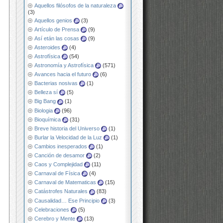
Aquellos filósofos de la naturaleza
(3)
Aquellos genios
(3)
Artículo de Prensa
(9)
Así etán las cosas
(9)
Asteroides
(4)
Astrofísica
(54)
Astronomía y Astrofísica
(571)
Avances hacia el futuro
(6)
Bacterias nosivas
(1)
Belleza sí
(5)
Big Bang
(1)
Biologia
(96)
Bioquímica
(31)
Breve historia del Universo
(1)
Burlar la Velocidad de la Luz
(1)
Cambios inesperados
(1)
Canción de desamor
(2)
Caos y Complejidad
(11)
Carnaval de Física
(4)
Carnaval de Matematicas
(15)
Catástrofes Naturales
(83)
Causalidad… Ese Principio
(3)
Celebraciones
(5)
Cerebro y Mente
(13)