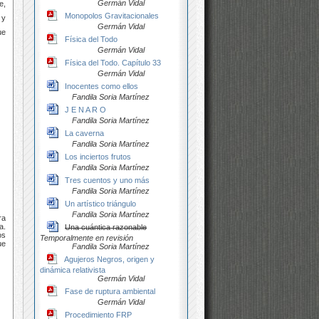
Germán Vidal
e,
Monopolos Gravitacionales
 y
Germán Vidal
ue
Física del Todo
Germán Vidal
Física del Todo. Capítulo 33
Germán Vidal
Inocentes como ellos
Fandila Soria Martínez
J E N A R O
Fandila Soria Martínez
La caverna
Fandila Soria Martínez
Los inciertos frutos
Fandila Soria Martínez
Tres cuentos y uno más
Fandila Soria Martínez
Un artístico triángulo
Fandila Soria Martínez
ra
a.
Una cuántica razonable
os
Temporalmente en revisión
ue
Fandila Soria Martínez
Agujeros Negros, origen y
dinámica relativista
Germán Vidal
Fase de ruptura ambiental
Germán Vidal
Procedimiento FRP