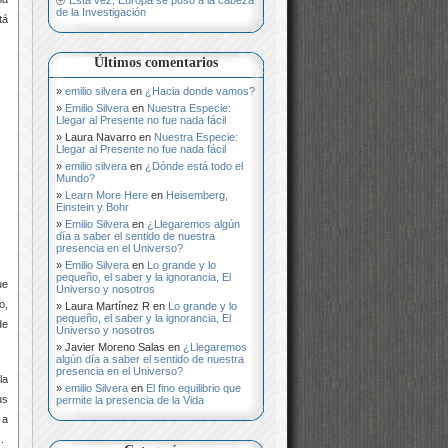
de la Investigación
tá
Últimos comentarios
emilio silvera
en
¿Hacia donde vamos?
Emilio Silvera
en
Nuestra Especie:
Llegar al Presente no fue nada fácil
Laura Navarro
en
Nuestra Especie:
Llegar al Presente no fue nada fácil
emilio silvera
en
¿Dónde está todo el
Mundo?
Learn More Here
en
Heisemberg,
Einstein y Bohr
Emilio Silvera
en
¿Llegaremos algún
día a saber el sentido de nuestra
presencia en el Universo?
Emilio Silvera
en
Lo grande y lo
pequeño, el saber y la ignorancia, El
ue
Universo y nosotros
o,
Laura Martínez R
en
Lo grande y lo
pequeño, el saber y la ignorancia, El
de
Universo y nosotros
Javier Moreno Salas
en
¿Llegaremos
algún día a saber el sentido de nuestra
presencia en el Universo?
la
emilio Silvera
en
El fino equilibrio que
us
permite la presencia de la Vida
 a
.