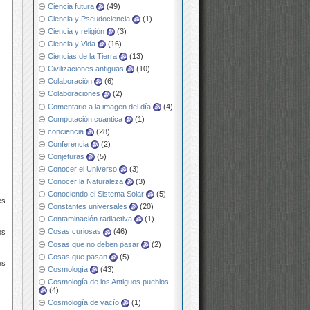
Ciencia futura
(49)
Ciencia y Pseudociencia
(1)
Ciencia y religión
(3)
Ciencia y Vida
(16)
Ciencias de la Tierra
(13)
Civilizaciones antiguas
(10)
Colaboración
(6)
Colaboraciones
(2)
Comentario a la imagen del día
(4)
Computación cuantica
(1)
conciencia
(28)
Conferencia
(2)
Conjeturas
(5)
Conocer el Universo
(3)
Conocer la Naturaleza
(3)
Conociendo el Sistema Solar
(5)
es
Constantes universales
(20)
Contaminación radiactiva
(1)
Cosas curiosas
(46)
os
Cosas que no deben pasar
(2)
…
Cosas que pasan
(5)
es
Cosmología
(43)
Cosmología de los Antiguos pueblos
(4)
Cosmología de vacío
(1)