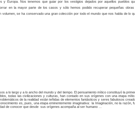
nes y Europa. Nos tenemos que guiar por los vestigios dejados por aquellos pueblos qu
orrar en la mayor parte de los casos y sólo hemos podido recuperar pequeñas obras
n volumen, se ha conservado una gran colección por todo el mundo que nos habla de lo q
s a lo largo y a lo ancho del mundo y del tiempo. El pensamiento mítico constituyó la prime
blos, todas las civilizaciones y culturas, han contado en sus orígenes con una etapa mític
roblemáticos de la realidad están teñidas de elementos fantásticos y seres fabulosos cread
 conocimiento es, pues, una etapa eminentemente imaginativa:
la Imaginación, no la razón, f
cesidad de conocer que desde sus orígenes acompaña al ser humano …