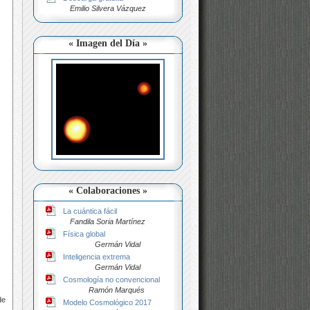
Emilio Silvera Vázquez
« Imagen del Día »
« Colaboraciones »
La cuántica fácil
Fandila Soria Martínez
Física global
Germán Vidal
Inteligencia extrema
Germán Vidal
Cosmología no convencional
Ramón Marqués
de
Modelo Cosmológico 2017