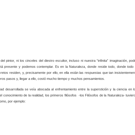
 pintor, ni los cinceles del diestro escultor, incluso ni nuestra “infinita” imaginación, pod
tá presente y podemos contemplar. Es en la Naturaleza, donde reside todo, donde todo 
retos residen, y, precisamente por ello, en ella están las respuestas que tan insistentemen
ros pasos y, llegar a ello, costó mucho tiempo y muchos pensamientos.
idad desarrollada se veía abocada al enfrentamiento entre la superstición y la ciencia en l
l conocimiento de la realidad, los primeros filósofos -los Filósofos de la Naturaleza- tuvier
como, por ejemplo: