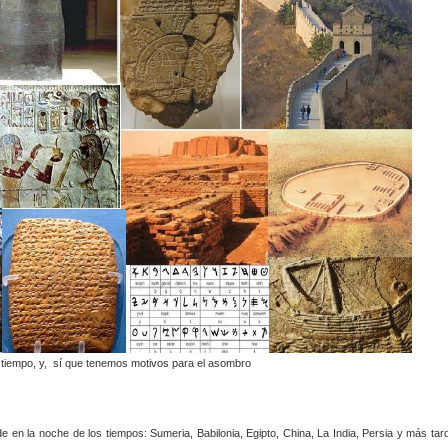
tiempo, y, sí que tenemos motivos para el asombro
e en la noche de los tiempos: Sumeria, Babilonia, Egipto, China, La India, Persia y más tar