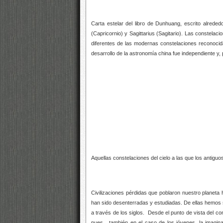
Carta estelar del libro de Dunhuang, escrito alred
(Capricornio) y Sagittarius (Sagitario). Las constel
diferentes de las modernas constelaciones reconocid
desarrollo de la astronomía china fue independiente y,
Aquellas constelaciones del cielo a las que los antiguos
Civilizaciones pérdidas que poblaron nuestro planet
han sido desenterradas y estudiadas. De ellas hemos 
a través de los siglos. Desde el punto de vista del c
pues, también en el caso de los jóvenes, la imagin