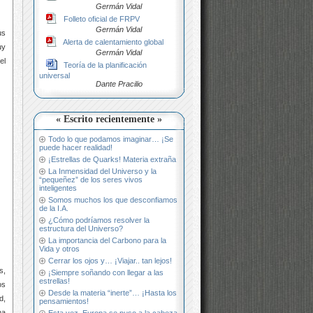
Germán Vidal
Folleto oficial de FRPV
Germán Vidal
us
Alerta de calentamiento global
uy
Germán Vidal
el
Teoría de la planificación
universal
Dante Pracilio
« Escrito recientemente »
Todo lo que podamos imaginar… ¡Se
puede hacer realidad!
¡Estrellas de Quarks! Materia extraña
La Inmensidad del Universo y la
“pequeñez” de los seres vivos
inteligentes
Somos muchos los que desconfiamos
de la I.A.
¿Cómo podríamos resolver la
estructura del Universo?
La importancia del Carbono para la
Vida y otros
Cerrar los ojos y… ¡Viajar.. tan lejos!
s,
¡Siempre soñando con llegar a las
estrellas!
os
Desde la materia “inerte”… ¡Hasta los
d,
pensamientos!
ha
Esta vez, Europa se puso a la cabeza