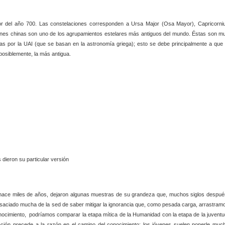
edor del año 700. Las constelaciones corresponden a Ursa Major (Osa Mayor), Capricorni
aciones chinas son uno de los agrupamientos estelares más antiguos del mundo. Éstas son m
as por la UAI (que se basan en la astronomía griega); esto se debe principalmente a que 
 posiblemente, la más antigua.
 dieron su particular versión
a hace miles de años, dejaron algunas muestras de su grandeza que, muchos siglos despué
saciado mucha de la sed de saber mitigar la ignorancia que, como pesada carga, arrastram
onocimiento, podríamos comparar la etapa mítica de la Humanidad con la etapa de la juventu
ación precede a la razón en el camino del conocimiento: los jóvenes suelen ponerle muc