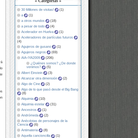
« Categorías »
30 Millones de visitas!
(1)
a
(1)
a otros mundos
(18)
a pesar de todo
(4)
Acelerador en Huelva
(1)
Aceleradores de partículas futuros
(4)
Agujeros de gusano
(1)
Agujeros negros
(69)
AIA-IYA2009
(206)
rá
¿Quiénes somos? ¿De donde
venimos?
(5)
lo
Albert Einstein
(3)
te
Alcanzar otra dimensión
(2)
Algo de Cine
(2)
Algo de lo que pasó desde el Big Bang
os
(8)
on
Alquimia
(10)
Alquimia estelar
(31)
Ancestros
(1)
Andrómeda
(2)
Anécdotas de personajes de la
Ciencia
(6)
Antimateria
(8)
Aquella cancioncilla
(1)