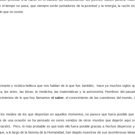
e el tiempo no pasa, que siempre serán portadores de la juventud y la energía, la razón es
o que no existe.
ante y exótica belleza que nos hablan de lo que fue. también, hace ya muchos siglos q
ra, las artes, las letras, la medicina, las matemáticas y la astronomía. Hombres del pasad
s cimientos de lo que hoy llamamos
el saber
, el conocimiento de las cuestiones del mundo, 
 los medios de los que disponían en aquellos momentos, no parece que fuera posible que 
 más de una ocasión se ha pensado en seres venidos de otros mundos que dejarón aquí s
nación). Pero, lo más probable es que todo ello fuera posible gracias a hechos dispersos y
ue, a lo largo de la historia de la Humanidad, han dejado muestras de sus asombrosas ideas