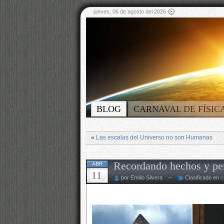
jueves, 06 de agosto del 2026
BLOG
CARNAVAL DE FÍSIC
«
Las escalas del Universo no son Humanas
Recordando hechos y pe
ABR
11
por Emilio Silvera ~
Clasificado en
e