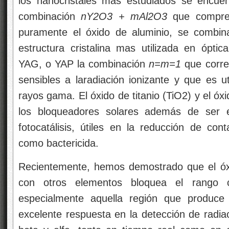
excelente respuesta en la detección de radia
beta y alfa, tanto en tiempo real como en
oportunidades para su uso en el diseño de do
dosis recibidas.
Además, es excelente soporte para iones de t
obtenido luz visible (azul, verde y rojo) exc
infrarrojo. Ya que con fuente se excitan lo
fondo lo que mejora el contraste de l
características convierten a estos nanocris
aplicaciones biomédicas para la detec
concentraciones bajas. La fabricación de
tratamiento térmico para el proceso de oxi
partícula grande. Se han reportado tamaños d