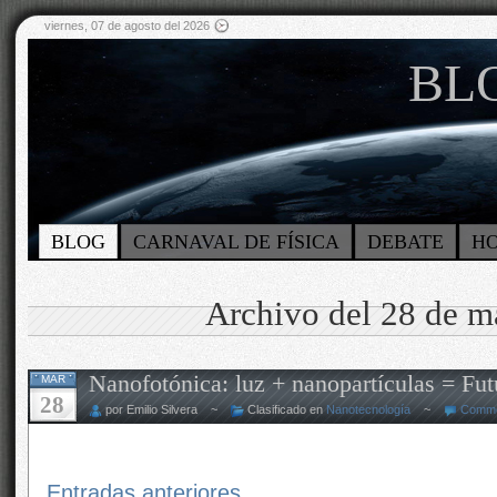
viernes, 07 de agosto del 2026
BLO
BLOG
CARNAVAL DE FÍSICA
DEBATE
H
Archivo del 28 de m
Nanofotónica: luz + nanopartículas = Fut
MAR
28
por Emilio Silvera ~
Clasificado en
Nanotecnología
~
Comme
Entradas anteriores