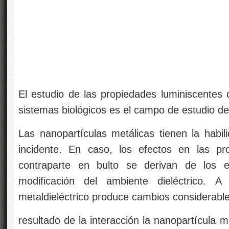
resultado de la interacción la nanopartícula m
la oscilación colectiva de
electrones
de supe
resonancia conocidas plasmones localiz
localizados. La longitud de onda o color a la
le conoce como banda de absorción del plas
como de la de la nanopartícula y es lo que d
observada. Las nanoestructuras metálica
esféricas, barras y películas con núcleo die
se han reportado otras estructuras como cubos
En todos los casos, la banda de resonancia se 
en comparación con las nanopartículas esf
región verde del espectro.
Los plasmones producen en la interfase un ca