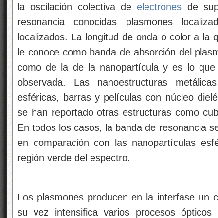
su vez intensifica varios procesos ópticos
eléctrico producido es utilizado una interfase 
y se convierte en una poderosa herramienta e
de imágenes ópticas
localizadas. Una de las aplicaciones estab
(SERS por sus siglas en inglés). En caso e
cercano a la superficie metálica se ve 
demostrado que es posible amplificar el camp
presentan cierta aglomeración. Otros fenóm
son la espectroscopia infrarroja de superf
fluorescencia
y la espectroscopia de resonancia de plas
técnicas son complementarias y son utilizad