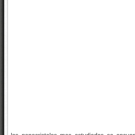
los nanocristales mas estudiados se encuen
combinación
nY2O3 + mAl2O3
que compre
puramente el óxido de aluminio,
se combi
estructura cristalina mas
utilizada en óptic
YAG, o YAP la
combinación
n=m=1
que corr
sensibles a laradiación ionizante y que es u
rayos gama. El óxido de titanio (TiO2) y el óx
los bloqueadores solares además de ser e
fotocatálisis, útiles en la reducción de con
como bactericida.
Recientemente, hemos demostrado que el óxi
con otros elementos bloquea el rango co
especialmente aquella región que produce 