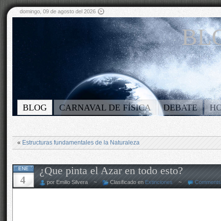
domingo, 09 de agosto del 2026
BLO
BLOG
CARNAVAL DE FÍSICA
DEBATE
H
«
Estructuras fundamentales de la Naturaleza
¿Que pinta el Azar en todo esto?
ENE
4
por Emilio Silvera ~
Clasificado en
Extinciones
~
Comments 