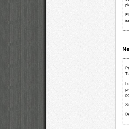
pl
El
is
Ne
Pa
Ti
L
pr
p
Si
De