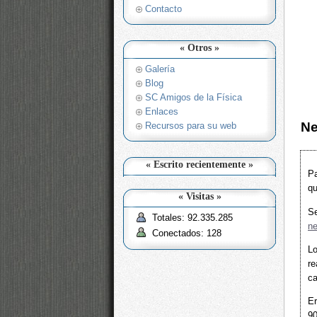
Contacto
« Otros »
Galería
Blog
SC Amigos de la Física
Enlaces
Ne
Recursos para su web
« Escrito recientemente »
Pa
qu
« Visitas »
Se
Totales: 92.335.285
ne
Conectados: 128
L
re
c
Er
90