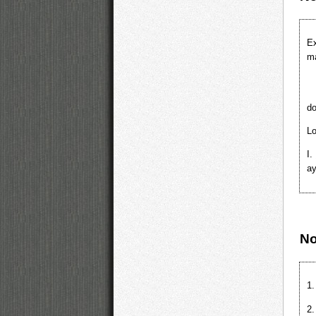
Ex
m
d
Lo
I.
ay
N
1.
2.