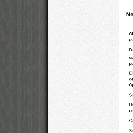
Ne
Ob
(a
Du
es
pu
El
d
Op
Si
Un
un
Cu
S