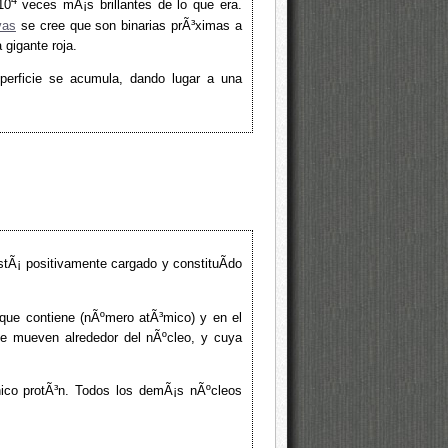
4
10
veces mÃ¡s brillantes de lo que era.
vas
se cree que son binarias prÃ³ximas a
 gigante roja.
perficie se acumula, dando lugar a una
tÃ¡ positivamente cargado y constituÃ­do
que contiene (nÃºmero atÃ³mico) y en el
se mueven alrededor del nÃºcleo, y cuya
nico protÃ³n. Todos los demÃ¡s nÃºcleos