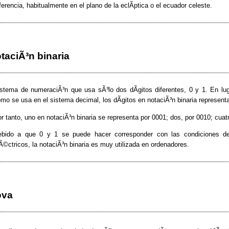
ferencia, habitualmente en el plano de la eclÃ­ptica o el ecuador celeste.
taciÃ³n binaria
stema de numeraciÃ³n que usa sÃ³lo dos dÃ­gitos diferentes, 0 y 1. En lu
mo se usa en el sistema decimal, los dÃ­gitos en notaciÃ³n binaria represent
r tanto, uno en notaciÃ³n binaria se representa por 0001; dos, por 0010; cuat
ebido a que 0 y 1 se puede hacer corresponder con las condiciones de
Ã©ctricos, la notaciÃ³n binaria es muy utilizada en ordenadores.
ova