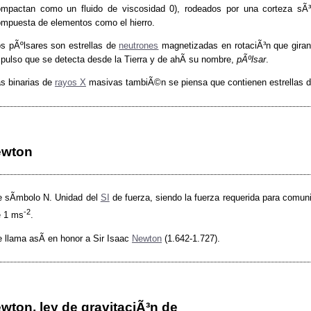
ompactan como un fluido de viscosidad 0), rodeados por una corteza s
mpuesta de elementos como el hierro.
s pÃºlsares son estrellas de
neutrones
magnetizadas en rotaciÃ³n que gira
 pulso que se detecta desde la Tierra y de ahÃ­ su nombre,
pÃºlsar
.
s binarias de
rayos X
masivas tambiÃ©n se piensa que contienen estrellas 
ewton
 sÃ­mbolo N. Unidad del
SI
de fuerza, siendo la fuerza requerida para comu
-2
e 1 ms
.
 llama asÃ­ en honor a Sir Isaac
Newton
(1.642-1.727).
wton, ley de gravitaciÃ³n de