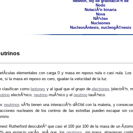
Newton, ley de gravitaciÃ³n de
Nodo
NotaciÃ³n binaria
Nova
NÃºcleo
Nucleones
NucleosÃ­ntesis, nucleogÃ©nesis
utrinos
rtÃ­culas elementales con carga 0 y masa en reposo nula o casi nula. Lo
e, si la masa en reposo es cero, igualan la velocidad de la luz.
 clasifican como
leptones
y al igual que el grupo de
electrones
(electrÃ³n, 
utrino
electrÃ³nico,
neutrino
muÃ³nico y el
neutrino
tauÃ³nico.
os
neutrinos
sÃ³lo tienen una interacciÃ³n dÃ©bil con la materia, y consec
acciones nucleares de los centros de las estrellas pueden escapar sin co
amino.
nest Rutherford descubriÃ³ que casi el 100 por 100 de la masa de un Ã¡tomo
% era espacio vacÃ­o, asÃ­ que, los
neutrinos
, sin masa, atraviesan conti