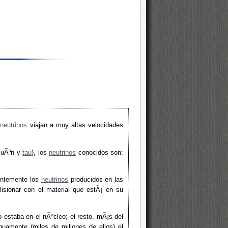
s
neutrinos
viajan a muy altas velocidades
muÃ³n y
tau
), los
neutrinos
conocidos son:
uentemente los
neutrinos
producidos en las
lisionar con el material que estÃ¡ en su
 estaba en el nÃºcleo; el resto, mÃ¡s del
nuamente (miles de millones de ellos) el