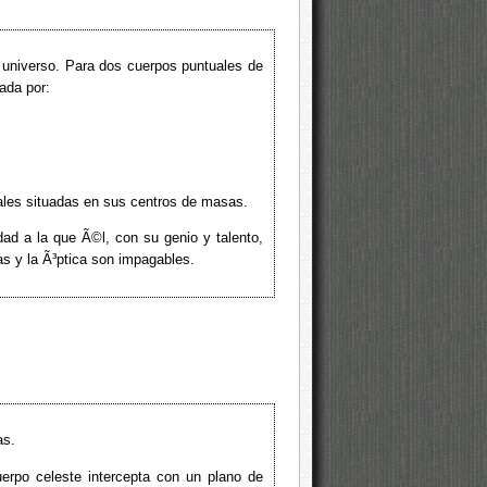
 universo. Para dos cuerpos puntuales de
ada por:
ales situadas en sus centros de masas.
dad a la que Ã©l, con su genio y talento,
as y la Ã³ptica son impagables.
as.
uerpo celeste intercepta con un plano de