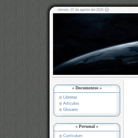
viernes, 07 de agosto del 2026
« Documentos »
Libretas
Artículos
Glosario
« Personal »
Currículum