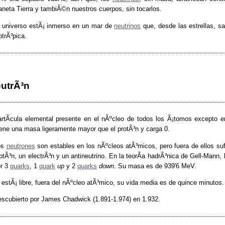
aneta Tierra y tambiÃ©n nuestros cuerpos, sin tocarlos.
 universo estÃ¡ inmerso en un mar de
neutrinos
que, desde las estrellas, s
otrÃ³pica.
utrÃ³n
rtÃ­cula elemental presente en el nÃºcleo de todos los Ã¡tomos excepto en
ene una masa ligeramente mayor que el protÃ³n y carga 0.
os
neutrones
son estables en los nÃºcleos atÃ³micos, pero fuera de ellos suf
otÃ³n, un electrÃ³n y un antineutrino. En la teorÃ­a hadrÃ³nica de Gell-Mann,
or 3
quarks
, 1
quark
up
y 2
quarks
down
. Su masa es de 939'6 MeV.
 estÃ¡ libre, fuera del nÃºcleo atÃ³mico, su vida media es de quince minutos.
scubierto por James Chadwick (1.891-1.974) en 1.932.