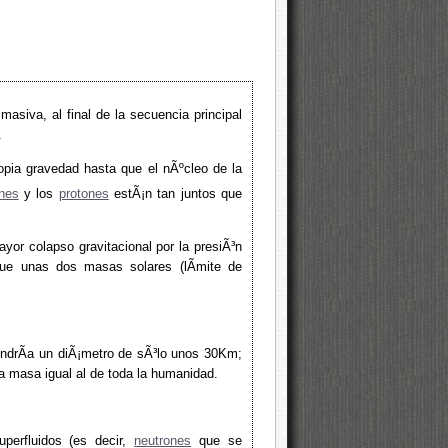
siva, al final de la secuencia principal
.
ropia gravedad hasta que el nÃºcleo de la
ones
y los
protones
estÃ¡n tan juntos que
ayor colapso gravitacional por la presiÃ³n
e unas dos masas solares (lÃ­mite de
endrÃ­a un diÃ¡metro de sÃ³lo unos 30Km;
 masa igual al de toda la humanidad.
perfluidos (es decir,
neutrones
que se