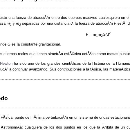
iste una fuerza de atracciÃ³n entre dos cuerpos masivos cualesquiera en el
asa
m
y
m
separadas por una distancia
d
, la fuerza de atracciÃ³n
F
estÃ¡ d
1
2
2
F = m
m
G/d
1
2
onde
G
es la constante gravitacional.
s cuerpos reales que tienen simetrÃ­a esfÃ©rica actÃºan como masas puntu
Newton
ha sido uno de los grandes cientÃ­ficos de la Historia de la Humani
udÃ³ a continuar avanzando. Sus contribuciones a la fÃ­sica, las matemÃ¡tic
odo
 FÃ­sica: punto de mÃ­nima perturbaciÃ³n en un sistema de ondas estacionari
 AstronomÃ­a: cualquiera de los dos puntos en los que la Ã³rbita de un c