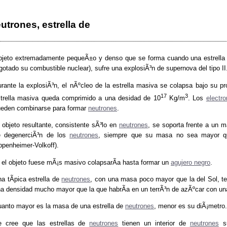
utrones, estrella de
jeto extremadamente pequeÃ±o y denso que se forma cuando una estrella ma
gotado su combustible nuclear), sufre una explosiÃ³n de supernova del tipo II
rante la explosiÃ³n, el nÃºcleo de la estrella masiva se colapsa bajo su p
17
3
trella masiva queda comprimido a una desidad de 10
Kg/m
. Los
electr
eden combinarse para formar
neutrones
.
 objeto resultante, consistente sÃ³lo en
neutrones
, se soporta frente a un m
e degenerciÃ³n de los
neutrones
, siempre que su masa no sea mayor qu
penheimer-Volkoff).
 el objeto fuese mÃ¡s masivo colapsarÃ­a hasta formar un
agujero negro
.
a tÃ­pica estrella de
neutrones
, con una masa poco mayor que la del Sol, t
a densidad mucho mayor que la que habrÃ­a en un terrÃ³n de azÃºcar con una
anto mayor es la masa de una estrella de
neutrones
, menor es su diÃ¡metro.
e cree que las estrellas de
neutrones
tienen un interior de
neutrones
su