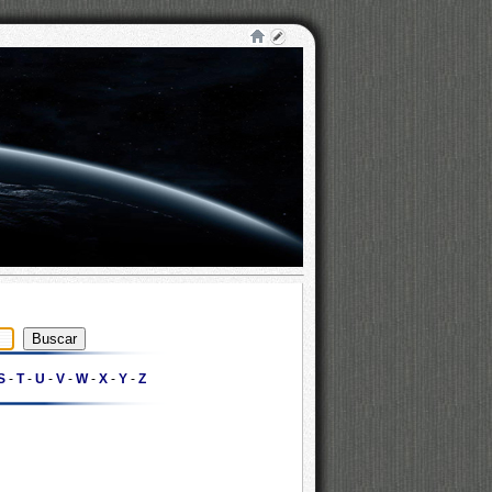
S
-
T
-
U
-
V
-
W
-
X
-
Y
-
Z