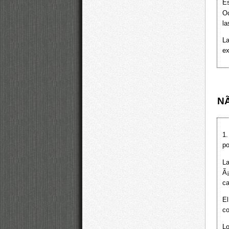
Es
Oc
la
La
ex
NÃ
1.
p
La
Ã
ca
El
c
L