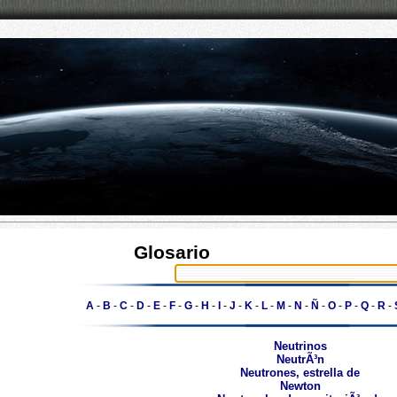
Glosario
A
-
B
-
C
-
D
-
E
-
F
-
G
-
H
-
I
-
J
-
K
-
L
-
M
-
N
-
Ñ
-
O
-
P
-
Q
-
R
-
Neutrinos
NeutrÃ³n
Neutrones, estrella de
Newton