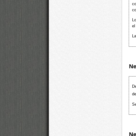
c
co
Lo
el
La
N
De
d
Se
Ne