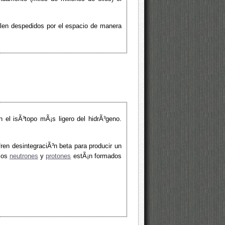
alen despedidos por el espacio de manera
 el isÃ³topo mÃ¡s ligero del hidrÃ³geno.
ren desintegraciÃ³n beta para producir un
 los
neutrones
y
protones
estÃ¡n formados