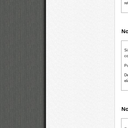
re
No
Si
co
Po
D
el
N