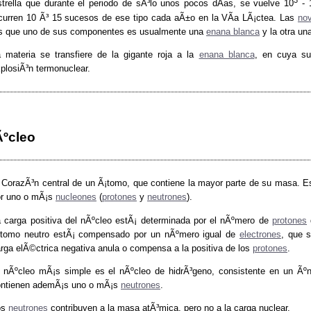
3
trella que durante el periodo de sÃ³lo unos pocos dÃ­as, se vuelve 10
- 
urren 10 Ã³ 15 sucesos de ese tipo cada aÃ±o en la VÃ­a LÃ¡ctea. Las
no
s que uno de sus componentes es usualmente una
enana blanca
y la otra una
 materia se transfiere de la gigante roja a la
enana blanca
, en cuya su
plosiÃ³n termonuclear.
ºcleo
 CorazÃ³n central de un Ã¡tomo, que contiene la mayor parte de su masa. Es
or uno o mÃ¡s
nucleones
(
protones
y
neutrones
).
 carga positiva del nÃºcleo estÃ¡ determinada por el nÃºmero de
protones
¡tomo neutro estÃ¡ compensado por un nÃºmero igual de
electrones
, que 
rga elÃ©ctrica negativa anula o compensa a la positiva de los
protones
.
 nÃºcleo mÃ¡s simple es el nÃºcleo de hidrÃ³geno, consistente en un Ãº
ontienen ademÃ¡s uno o mÃ¡s
neutrones
.
os
neutrones
contribuyen a la masa atÃ³mica, pero no a la carga nuclear.