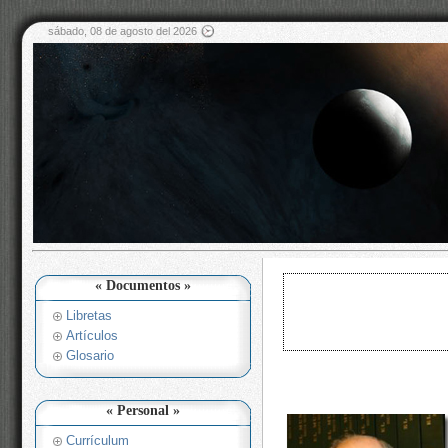
sábado, 08 de agosto del 2026
« Documentos »
Libretas
Artículos
Glosario
« Personal »
Currículum